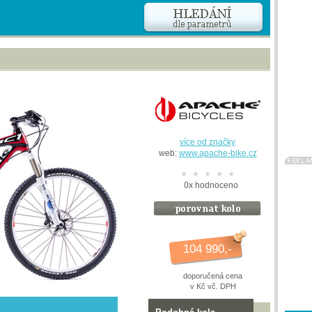
více od značky
web:
www.apache-bike.cz
0
x
hodnoceno
104 990,-
doporučená cena
v Kč vč. DPH