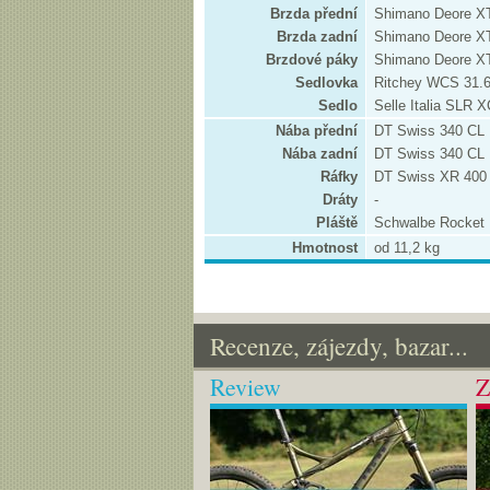
Brzda přední
Shimano Deore X
Brzda zadní
Shimano Deore X
Brzdové páky
Shimano Deore X
Sedlovka
Ritchey WCS 31
Sedlo
Selle Italia SLR 
Nába přední
DT Swiss 340 CL 
Nába zadní
DT Swiss 340 CL 
Ráfky
DT Swiss XR 400 
Dráty
-
Pláště
Schwalbe Rocket 
Hmotnost
od 11,2 kg
Recenze, zájezdy, bazar...
Review
Z