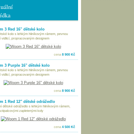
uální
ídka
 3 Red 16" dětské kolo
ětské kolo s lehkým hliníkovým rámem, pevnou
í vidlicí, propracovaným designem
cena
8 900 Kč
 3 Purple 16" dětské kolo
ětské kolo s lehkým hliníkovým rámem, pevnou
í vidlicí, propracovaným designem
cena
8 900 Kč
 1 Red 12" dětské odrážedlo
tní dětské odrážedlo s lehkým hliníkovým rámem,
ctipalcovými zapletenými koly
cena
4 500 Kč