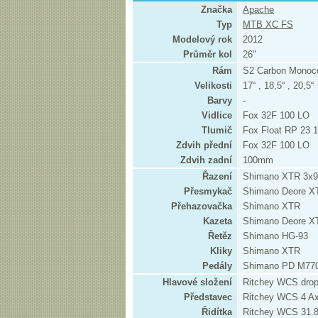
Značka
Apache
Typ
MTB XC FS
Modelový rok
2012
Průměr kol
26"
Rám
S2 Carbon Monoc
Velikosti
17“ , 18,5“ , 20,5“
Barvy
-
Vidlice
Fox 32F 100 LO
Tlumič
Fox Float RP 23
Zdvih přední
Fox 32F 100 LO
Zdvih zadní
100mm
Řazení
Shimano XTR 3x9
Přesmykač
Shimano Deore X
Přehazovačka
Shimano XTR
Kazeta
Shimano Deore XT
Řetěz
Shimano HG-93
Kliky
Shimano XTR
Pedály
Shimano PD M77
Hlavové složení
Ritchey WCS drop 
Představec
Ritchey WCS 4 A
Řidítka
Ritchey WCS 31