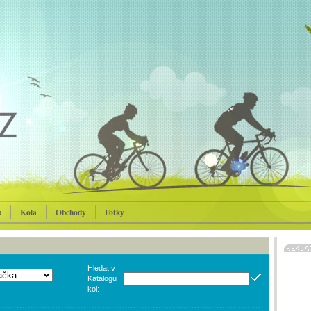
p
Kola
Obchody
Fotky
Hledat v
Katalogu
kol: