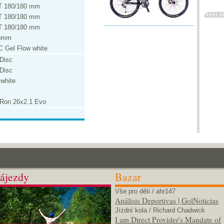
T 180/180 mm
T 180/180 mm
T 180/180 mm
.6mm
XC Gel Flow white
Disc
Disc
white
Ron 26x2.1 Evo
ájezdy
Bazar
Vše pro děti
/ ahr147
Análisis Deportivas | GolNoticias
Jízdní kola
/ Richard Chadwick
I am Direct Provider's Mandate of