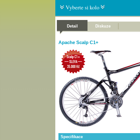
Vyberte si kolo
Detail
Diskuze
Apache Scalp C1+
Specifikace