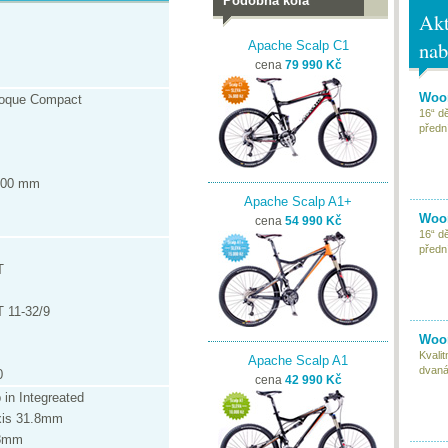
Podobná kola
Akt
nab
Apache Scalp C1
cena
79 990 Kč
Woom
oque Compact
16“ d
předn
 100 mm
Apache Scalp A1+
Woom
cena
54 990 Kč
16“ d
předn
T
 11-32/9
Woom
Kvali
Apache Scalp A1
dvaná
0
cena
42 990 Kč
in Integreated
xis 31.8mm
.8mm