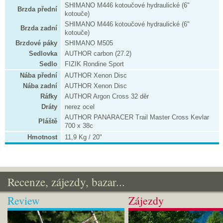
SHIMANO M446 kotoučové hydraulické (6"
Brzda přední
kotouče)
SHIMANO M446 kotoučové hydraulické (6"
Brzda zadní
kotouče)
Brzdové páky
SHIMANO M505
Sedlovka
AUTHOR carbon (27.2)
Sedlo
FIZIK Rondine Sport
Nába přední
AUTHOR Xenon Disc
Nába zadní
AUTHOR Xenon Disc
Ráfky
AUTHOR Argon Cross 32 děr
Dráty
nerez ocel
AUTHOR PANARACER Trail Master Cross Kevlar
Pláště
700 x 38c
Hmotnost
11,9 Kg / 20"
Recenze, zájezdy, bazar...
Review
Zájezdy