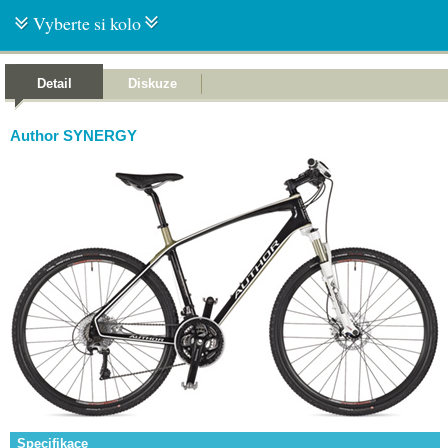
Vyberte si kolo
Detail
Diskuze
Author SYNERGY
Specifikace