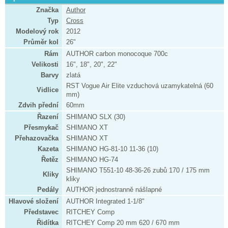
Značka
Author
Typ
Cross
Modelový rok
2012
Průměr kol
26"
Rám
AUTHOR carbon monocoque 700c
Velikosti
16", 18", 20", 22"
Barvy
zlatá
RST Vogue Air Elite vzduchová uzamykatelná (60
Vidlice
mm)
Zdvih přední
60mm
Řazení
SHIMANO SLX (30)
Přesmykač
SHIMANO XT
Přehazovačka
SHIMANO XT
Kazeta
SHIMANO HG-81-10 11-36 (10)
Řetěz
SHIMANO HG-74
SHIMANO T551-10 48-36-26 zubů 170 / 175 mm
Kliky
kliky
Pedály
AUTHOR jednostranně nášlapné
Hlavové složení
AUTHOR Integrated 1-1/8"
Představec
RITCHEY Comp
Řidítka
RITCHEY Comp 20 mm 620 / 670 mm