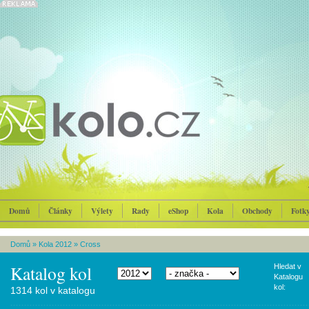
Domů
Články
Výlety
Rady
eShop
Kola
Obchody
Fotk
Domů
»
Kola 2012
»
Cross
Katalog kol
Hledat v
Katalogu
kol:
1314 kol v katalogu