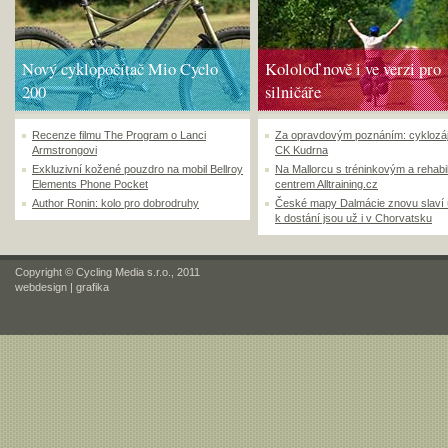
Nový cyklopočítač Mio Cyclo
Kololoď nově i ve verzi pro
200
silničáře
Recenze filmu The Program o Lanci
Za opravdovým poznáním: cyklozá
Armstrongovi
CK Kudrna
Exkluzivní kožené pouzdro na mobil Bellroy
Na Mallorcu s tréninkovým a rehabi
Elements Phone Pocket
centrem Alltraining.cz
Author Ronin: kolo pro dobrodruhy
České mapy Dalmácie znovu slaví
k dostání jsou už i v Chorvatsku
Copyright © Cycling Media s.r.o., 2011
webdesign
|
grafika