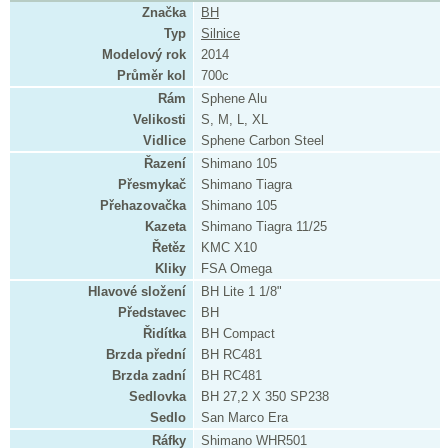
Značka
BH
Typ
Silnice
Modelový rok
2014
Průměr kol
700c
Rám
Sphene Alu
Velikosti
S, M, L, XL
Vidlice
Sphene Carbon Steel
Řazení
Shimano 105
Přesmykač
Shimano Tiagra
Přehazovačka
Shimano 105
Kazeta
Shimano Tiagra 11/25
Řetěz
KMC X10
Kliky
FSA Omega
Hlavové složení
BH Lite 1 1/8"
Představec
BH
Řidítka
BH Compact
Brzda přední
BH RC481
Brzda zadní
BH RC481
Sedlovka
BH 27,2 X 350 SP238
Sedlo
San Marco Era
Ráfky
Shimano WHR501