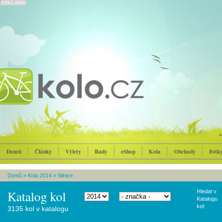
Domů
Články
Výlety
Rady
eShop
Kola
Obchody
Fotk
Domů
»
Kola 2014
»
Silnice
Katalog kol
Hledat v
Katalogu
kol:
3135 kol v katalogu