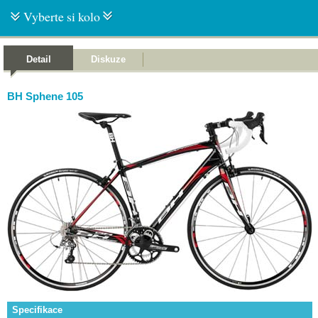
Vyberte si kolo
Detail
Diskuze
BH Sphene 105
Specifikace