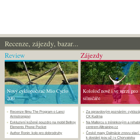
Recenze, zájezdy, bazar...
Review
Zájezdy
Nový cyklopočítač Mio Cyclo
Kololoď nově i ve verzi pro
200
silničáře
Recenze filmu The Program o Lanci
Za opravdovým poznáním: cyklozá
Armstrongovi
CK Kudrna
Exkluzivní kožené pouzdro na mobil Bellroy
Na Mallorcu s tréninkovým a rehabi
Elements Phone Pocket
centrem Alltraining.cz
Author Ronin: kolo pro dobrodruhy
České mapy Dalmácie znovu slaví
k dostání jsou už i v Chorvatsku