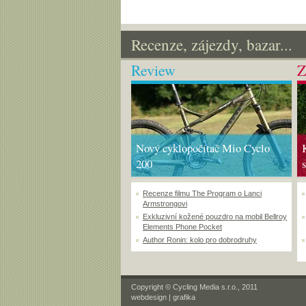
Recenze, zájezdy, bazar...
Review
Z
Nový cyklopočítač Mio Cyclo
200
Recenze filmu The Program o Lanci
Armstrongovi
Exkluzivní kožené pouzdro na mobil Bellroy
Elements Phone Pocket
Author Ronin: kolo pro dobrodruhy
Copyright © Cycling Media s.r.o., 2011
webdesign
|
grafika