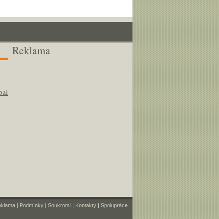
Reklama
bai
eklama
|
Podmínky
|
Soukromí
|
Kontakty
|
Spolupráce