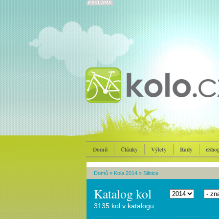
Domů
Články
Výlety
Rady
eSho
Domů
»
Kola 2014
»
Silnice
Katalog kol
3135 kol v katalogu