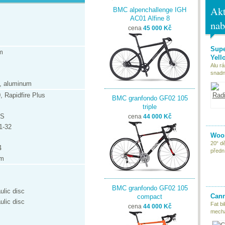
Akt
BMC alpenchallenge IGH
AC01 Alfine 8
nab
cena
45 000 Kč
Supe
um
Yell
Alu r
snadn
, aluminum
 Rapidfire Plus
BMC granfondo GF02 105
triple
GS
cena
44 000 Kč
1-32
Woom
20“ d
4
předn
rm
BMC granfondo GF02 105
lic disc
Cann
compact
lic disc
Fat bi
cena
44 000 Kč
mecha