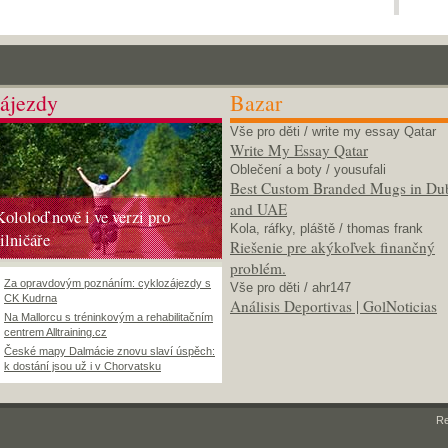
ájezdy
Bazar
Vše pro děti
/ write my essay Qatar
Write My Essay Qatar
Oblečení a boty
/ yousufali
Best Custom Branded Mugs in Du
and UAE
Kololoď nově i ve verzi pro
Kola, ráfky, pláště
/ thomas frank
silničáře
Riešenie pre akýkoľvek finančný
problém.
Za opravdovým poznáním: cyklozájezdy s
Vše pro děti
/ ahr147
CK Kudrna
Análisis Deportivas | GolNoticias
Na Mallorcu s tréninkovým a rehabilitačním
centrem Alltraining.cz
České mapy Dalmácie znovu slaví úspěch:
k dostání jsou už i v Chorvatsku
R