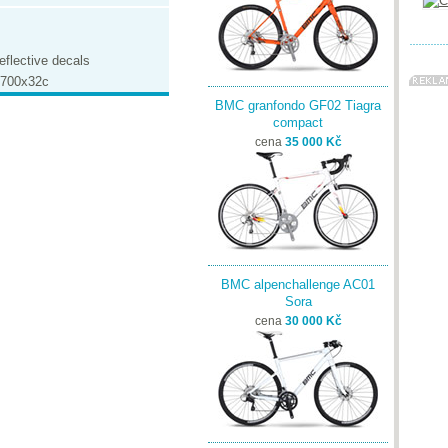
flective decals
, 700x32c
BMC granfondo GF02 Tiagra
compact
cena
35 000 Kč
BMC alpenchallenge AC01
Sora
cena
30 000 Kč