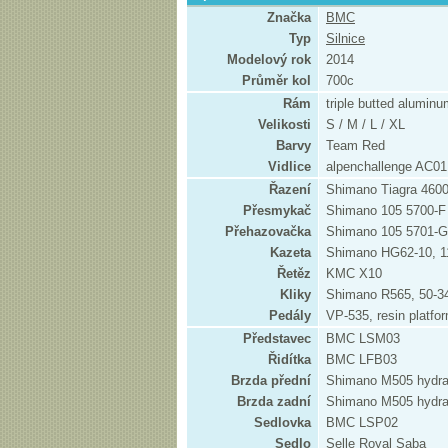
Značka
BMC
Typ
Silnice
Modelový rok
2014
Průměr kol
700c
Rám
triple butted alumin
Velikosti
S / M / L / XL
Barvy
Team Red
Vidlice
alpenchallenge AC01
Řazení
Shimano Tiagra 4600,
Přesmykač
Shimano 105 5700-F
Přehazovačka
Shimano 105 5701-
Kazeta
Shimano HG62-10, 1
Řetěz
KMC X10
Kliky
Shimano R565, 50-3
Pedály
VP-535, resin platfo
Představec
BMC LSM03
Řidítka
BMC LFB03
Brzda přední
Shimano M505 hydrau
Brzda zadní
Shimano M505 hydrau
Sedlovka
BMC LSP02
Sedlo
Selle Royal Saba