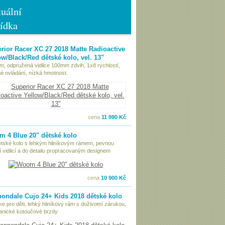
uální
ídka
rior Racer XC 27 2018 Matte Radioactive
ow/Black/Red dětské kolo, vel. 13"
ám, odpružená vidlice 100mm zdvih, 1x8 rychlostí,
é ovládání, nízká hmotnost.
cena
11 990 Kč
 4 Blue 20" dětské kolo
ětské kolo s lehkým hliníkovým rámem, pevnou
í vidlicí a do detailu propracovaným designem
cena
10 900 Kč
ondale Cujo 24+ Kids 2018 dětské kolo
ke pro děti, lehký hliníkový rám s doživotní zárukou,
nické kotoučové brzdy