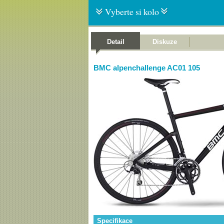
Vyberte si kolo
Detail
Diskuze
BMC alpenchallenge AC01 105
Specifikace