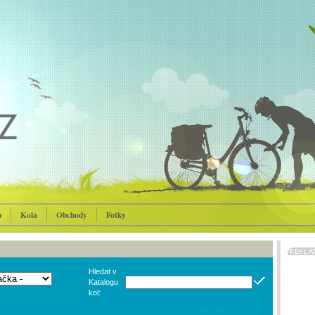
p
Kola
Obchody
Fotky
Hledat v
Katalogu
kol: