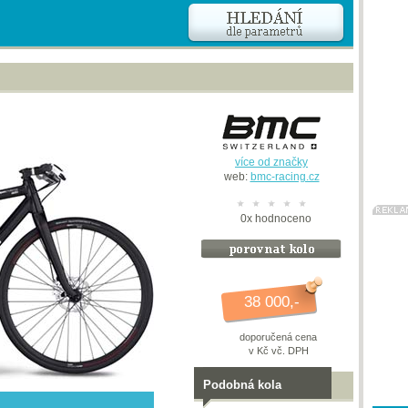
více od značky
web:
bmc-racing.cz
0
x
hodnoceno
38 000,-
doporučená cena
v Kč vč. DPH
Podobná kola