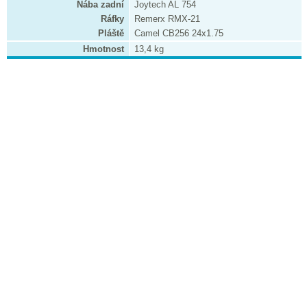
Nába zadní
Joytech AL 754
Ráfky
Remerx RMX-21
Pláště
Camel CB256 24x1.75
Hmotnost
13,4 kg