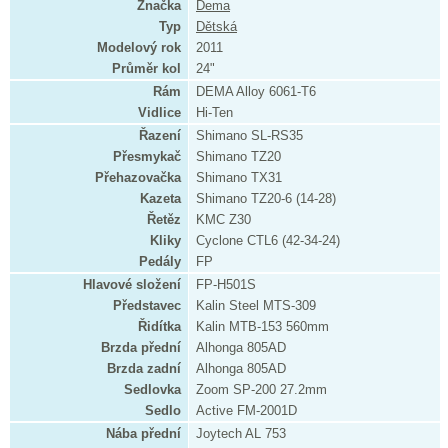
Značka
Dema
Typ
Dětská
Modelový rok
2011
Průměr kol
24"
Rám
DEMA Alloy 6061-T6
Vidlice
Hi-Ten
Řazení
Shimano SL-RS35
Přesmykač
Shimano TZ20
Přehazovačka
Shimano TX31
Kazeta
Shimano TZ20-6 (14-28)
Řetěz
KMC Z30
Kliky
Cyclone CTL6 (42-34-24)
Pedály
FP
Hlavové složení
FP-H501S
Představec
Kalin Steel MTS-309
Řidítka
Kalin MTB-153 560mm
Brzda přední
Alhonga 805AD
Brzda zadní
Alhonga 805AD
Sedlovka
Zoom SP-200 27.2mm
Sedlo
Active FM-2001D
Nába přední
Joytech AL 753