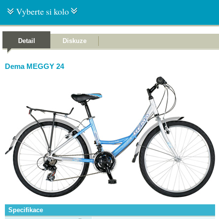
Vyberte si kolo
Detail
Diskuze
Dema MEGGY 24
Specifikace