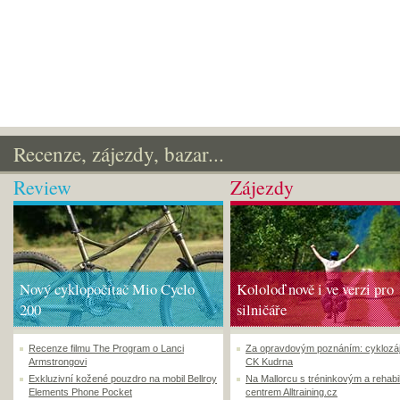
Recenze, zájezdy, bazar...
Review
Zájezdy
Nový cyklopočítač Mio Cyclo
Kololoď nově i ve verzi pro
200
silničáře
Recenze filmu The Program o Lanci
Za opravdovým poznáním: cyklozá
Armstrongovi
CK Kudrna
Exkluzivní kožené pouzdro na mobil Bellroy
Na Mallorcu s tréninkovým a rehabi
Elements Phone Pocket
centrem Alltraining.cz