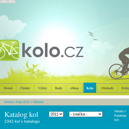
Domů
Články
Výlety
Rady
eShop
Kola
Obchody
Fotk
Domů
»
Kola 2011
»
Dětská
Katalog kol
Hledat v
Katalogu
kol:
2342 kol v katalogu