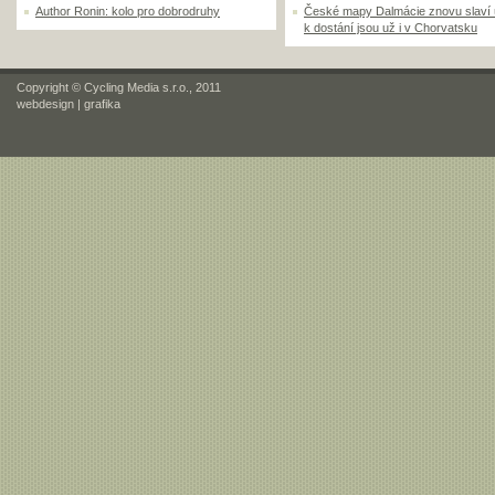
Author Ronin: kolo pro dobrodruhy
České mapy Dalmácie znovu slaví
k dostání jsou už i v Chorvatsku
Copyright © Cycling Media s.r.o., 2011
webdesign
|
grafika