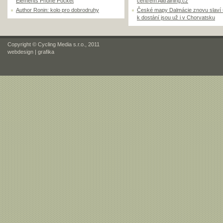
Elements Phone Pocket
centrem Alltraining.cz
Author Ronin: kolo pro dobrodruhy
České mapy Dalmácie znovu slaví
k dostání jsou už i v Chorvatsku
Copyright © Cycling Media s.r.o., 2011
webdesign
|
grafika