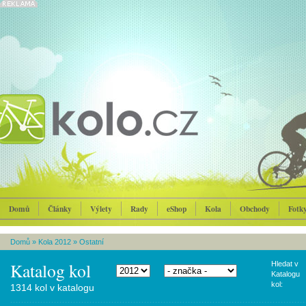
Domů
Články
Výlety
Rady
eShop
Kola
Obchody
Fotk
Domů
»
Kola 2012
»
Ostatní
Katalog kol
Hledat v
Katalogu
kol:
1314 kol v katalogu