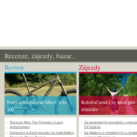
Recenze, zájezdy, bazar...
Review
Zájezdy
Nový cyklopočítač Mio Cyclo
Kololoď nově i ve verzi pro
200
silničáře
Recenze filmu The Program o Lanci
Za opravdovým poznáním: cyklozá
Armstrongovi
CK Kudrna
Exkluzivní kožené pouzdro na mobil Bellroy
Na Mallorcu s tréninkovým a rehabi