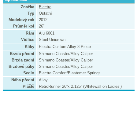
Značka
Electra
Typ
Ostatní
Modelový rok
2012
Průměr kol
26"
Rám
Alu 6061
Vidlice
Steel Unicrown
Kliky
Electra Custom Alloy 3-Piece
Brzda přední
Shimano Coaster/Alloy Caliper
Brzda zadní
Shimano Coaster/Alloy Caliper
Brzdové páky
Shimano Coaster/Alloy Caliper
Sedlo
Electra Comfort/Elastomer Springs
Nába přední
Alloy
Pláště
RetroRunner 26”x 2.125” (Whitewall on Ladies’)