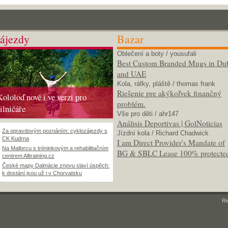
ájezdy
Bazar
Oblečení a boty
/ yousufali
Best Custom Branded Mugs in Du
and UAE
Kola, ráfky, pláště
/ thomas frank
Riešenie pre akýkoľvek finančný
Kololoď nově i ve verzi pro
problém.
silničáře
Vše pro děti
/ ahr147
Análisis Deportivas | GolNoticias
Za opravdovým poznáním: cyklozájezdy s
Jízdní kola
/ Richard Chadwick
CK Kudrna
I am Direct Provider's Mandate of
Na Mallorcu s tréninkovým a rehabilitačním
BG & SBLC Lease 100% protecte
centrem Alltraining.cz
České mapy Dalmácie znovu slaví úspěch:
k dostání jsou už i v Chorvatsku
R