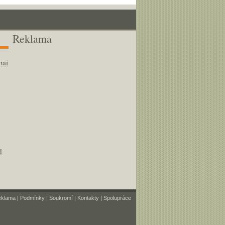
Reklama
bai
d
eklama
|
Podmínky
|
Soukromí
|
Kontakty
|
Spolupráce