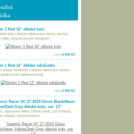
uální
ídka
 3 Red 16" dětské kolo
ětské kolo s lehkým hliníkovým rámem, pevnou
í vidlicí, propracovaným designem
cena
8 900 Kč
 1 Red 12" dětské odrážedlo
tní dětské odrážedlo s lehkým hliníkovým rámem,
ctipalcovými zapletenými koly
cena
4 500 Kč
rior Racer XC 27 2019 Gloss Black/Neon
ow/Dark Grey dětské kolo, vel. 13"
ám, odpružená vidlice 100mm zdvih, 1x8 rychlostí,
é ovládání, nízká hmotnost.