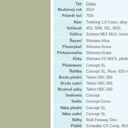
Typ
Cross
Modelový rok
2014
Průměr kol
700c
Rám
Trekking 1.0 Cross, alloy
Velikosti
45S, 50M, 55L, 60XL
Vidlice
Suntour NEX MLO, locko
Řazení
Shimano Altus
Přesmykač
Shimano Acera
Přehazovačka
Shimano Acera
Kliky
Shimano FC-M371, přední
Představec
Concept SL
Řidítka
Concept SL, Riser, 620
Brzda přední
Tektro HDC-300
Brzda zadní
Tektro HDC-300
Brzdové páky
Tektro HDC-300
Sedlovka
Concept
Sedlo
Concept Cross
Nába přední
Concept SL
Nába zadní
Concept SL
Ráfky
Rodi Freeway Disc
Pláště
Schwalbe CX Comp, 40-