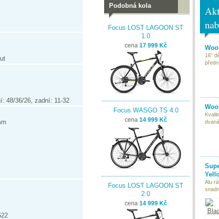
Podobná kola
Akt
nab
Focus LOST LAGOON ST
1.0
cena
17 999 Kč
Woom
16“ d
ut
předn
: 48/36/26, zadní: 11-32
Woom
Focus WASGO TS 4.0
Kvali
cena
14 999 Kč
 mm
dvaná
Supe
Yell
Alu r
Focus LOST LAGOON ST
snadn
2.0
cena
14 999 Kč
622