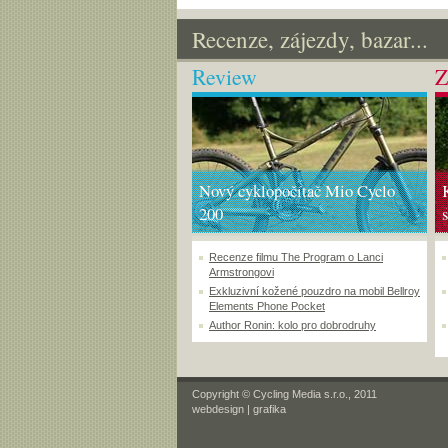
Recenze, zájezdy, bazar...
Review
Z
Nový cyklopočítač Mio Cyclo
200
Recenze filmu The Program o Lanci
Armstrongovi
Exkluzivní kožené pouzdro na mobil Bellroy
Elements Phone Pocket
Author Ronin: kolo pro dobrodruhy
Copyright © Cycling Media s.r.o., 2011
webdesign
|
grafika