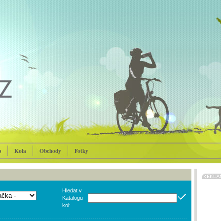
p
Kola
Obchody
Fotky
Hledat v
Katalogu
kol: