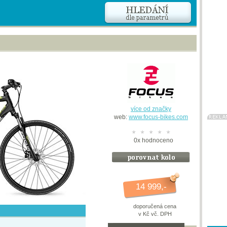
více od značky
web:
www.focus-bikes.com
0
x
hodnoceno
14 999,-
doporučená cena
v Kč vč. DPH