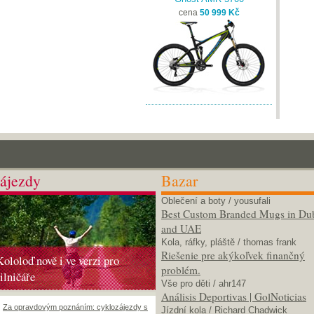
cena
50 999 Kč
ájezdy
Bazar
Oblečení a boty
/ yousufali
Best Custom Branded Mugs in Du
and UAE
Kola, ráfky, pláště
/ thomas frank
Riešenie pre akýkoľvek finančný
Kololoď nově i ve verzi pro
problém.
silničáře
Vše pro děti
/ ahr147
Análisis Deportivas | GolNoticias
Za opravdovým poznáním: cyklozájezdy s
Jízdní kola
/ Richard Chadwick