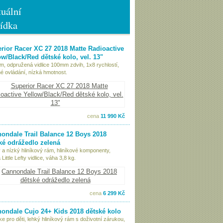
uální
ídka
rior Racer XC 27 2018 Matte Radioactive
ow/Black/Red dětské kolo, vel. 13"
ám, odpružená vidlice 100mm zdvih, 1x8 rychlostí,
é ovládání, nízká hmotnost.
cena
11 990 Kč
ondale Trail Balance 12 Boys 2018
ké odrážedlo zelená
 a nízký hliníkový rám, hliníkové komponenty,
Little Lefty vidlice, váha 3,8 kg.
cena
6 299 Kč
ondale Cujo 24+ Kids 2018 dětské kolo
ke pro děti, lehký hliníkový rám s doživotní zárukou,