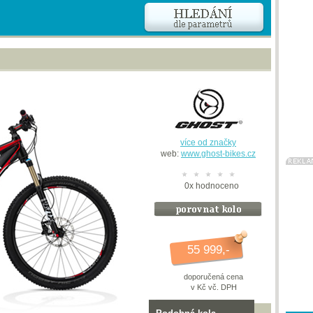
více od značky
web:
www.ghost-bikes.cz
0
x
hodnoceno
55 999,-
doporučená cena
v Kč vč. DPH