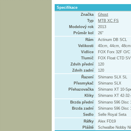
Specifikace
Značka
Ghost
Typ
MTB XC FS
Modelový rok
2013
Průměr kol
26"
Rám
Actinum DB SCL
Velikosti
40cm, 44cm, 48cm
Vidlice
FOX Forx 32F O/C
Tlumič
FOX Float CTD SV
Zdvih přední
120
Zdvih zadní
120
Řazení
Shimano SLX SL
Přesmykač
Shimano SLX
Přehazovačka
Shimano XT 10-Sp
Kliky
Shimano XT 42-32-
Brzda přední
Shimano 596 Disc
Brzda zadní
Shimano 596 Disc
Sedlo
Selle Royal Seta
Ráfky
Alex FD19
Pláště
Schwalbe Nobby Ni