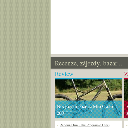
Recenze, zájezdy, bazar...
Review
Z
Nový cyklopočítač Mio Cyclo
200
Recenze filmu The Program o Lanci