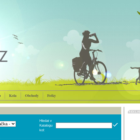
p
Kola
Obchody
Fotky
Hledat v
Katalogu
kol: