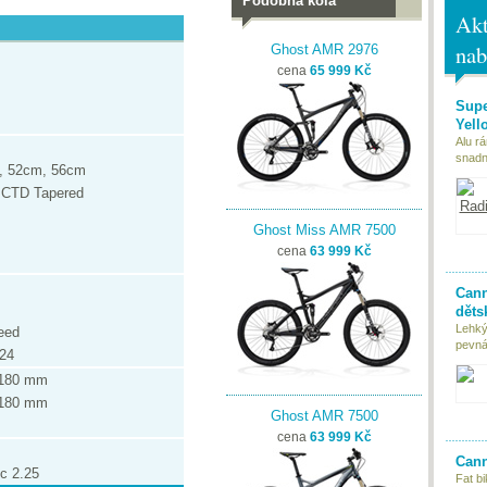
Podobná kola
Akt
nab
Ghost AMR 2976
cena
65 999 Kč
Supe
Yell
Alu r
snadn
, 52cm, 56cm
 CTD Tapered
Ghost Miss AMR 7500
cena
63 999 Kč
Cann
děts
Lehký
eed
pevná 
24
 180 mm
 180 mm
Ghost AMR 7500
cena
63 999 Kč
Cann
c 2.25
Fat bi