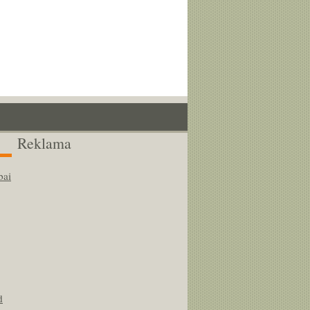
Reklama
bai
d