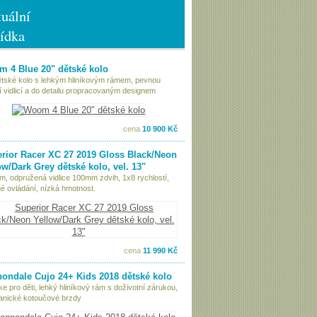
uální
ídka
 4 Blue 20" dětské kolo
ětské kolo s lehkým hliníkovým rámem, pevnou
í vidlicí a do detailu propracovaným designem
cena
10 900 Kč
rior Racer XC 27 2019 Gloss Black/Neon
ow/Dark Grey dětské kolo, vel. 13"
ám, odpružená vidlice 100mm zdvih, 1x8 rychlostí,
é ovládání, nízká hmotnost.
cena
11 990 Kč
ondale Cujo 24+ Kids 2018 dětské kolo
ke pro děti, lehký hliníkový rám s doživotní zárukou,
nické kotoučové brzdy