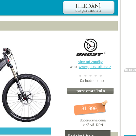
více od značky
web:
www.ghost-bikes.cz
0
x
hodnoceno
81 999,-
doporučená cena
v Kč vč. DPH