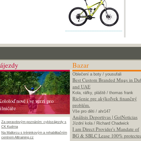
ájezdy
Bazar
Oblečení a boty
/ yousufali
Best Custom Branded Mugs in Du
and UAE
Kola, ráfky, pláště
/ thomas frank
Riešenie pre akýkoľvek finančný
Kololoď nově i ve verzi pro
problém.
silničáře
Vše pro děti
/ ahr147
Análisis Deportivas | GolNoticias
Za opravdovým poznáním: cyklozájezdy s
Jízdní kola
/ Richard Chadwick
CK Kudrna
I am Direct Provider's Mandate of
Na Mallorcu s tréninkovým a rehabilitačním
BG & SBLC Lease 100% protecte
centrem Alltraining.cz