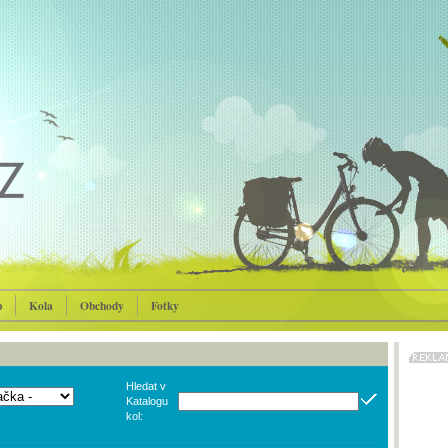
p
Kola
Obchody
Fotky
Hledat v
Katalogu
kol: