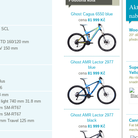
Podobná kola
Akt
nab
Ghost Cagua 6550 blue
cena
81 999 Kč
B SCL
Woom
20“ d
předn
 CTD 160/120 mm
XV 150 mm
Ghost AMR Lector 2977
blue
Supe
Yell
cena
81 999 Kč
Alu r
lus
snadn
36
.8 mm
 light 740 mm 31.8 mm
mm SM-RT67
mm SM-RT67
Ghost AMR Lector 2977
black
Cann
 mm Travel 125 mm
Fat bi
cena
81 999 Kč
mecha