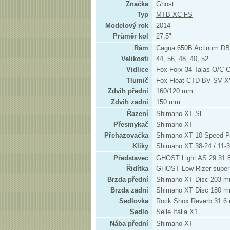
Značka
Ghost
Typ
MTB XC FS
Modelový rok
2014
Průměr kol
27,5"
Rám
Cagua 650B Actinum D
Velikosti
44, 56, 48, 40, 52
Vidlice
Fox Forx 34 Talas O/C
Tlumič
Fox Float CTD BV SV 
Zdvih přední
160/120 mm
Zdvih zadní
150 mm
Řazení
Shimano XT SL
Přesmykač
Shimano XT
Přehazovačka
Shimano XT 10-Speed P
Kliky
Shimano XT 38-24 / 11-
Představec
GHOST Light AS 29 31
Řidítka
GHOST Low Rizer super
Brzda přední
Shimano XT Disc 203 
Brzda zadní
Shimano XT Disc 180 
Sedlovka
Rock Shox Reverb 31.6
Sedlo
Selle Italia X1
Nába přední
Shimano XT