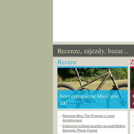
Recenze, zájezdy, bazar...
Review
Z
Nový cyklopočítač Mio Cyclo
200
Recenze filmu The Program o Lanci
Armstrongovi
Exkluzivní kožené pouzdro na mobil Bellroy
Elements Phone Pocket