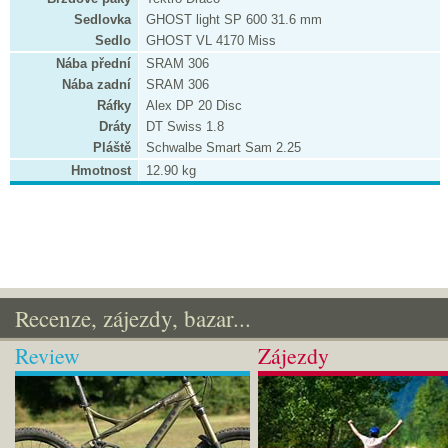
Sedlovka
GHOST light SP 600 31.6 mm
Sedlo
GHOST VL 4170 Miss
Nába přední
SRAM 306
Nába zadní
SRAM 306
Ráfky
Alex DP 20 Disc
Dráty
DT Swiss 1.8
Pláště
Schwalbe Smart Sam 2.25
Hmotnost
12.90 kg
Recenze, zájezdy, bazar...
Review
Zájezdy