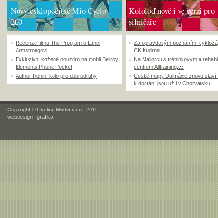
Nový cyklopočítač Mio Cyclo
Kololoď nově i ve verzi pro
200
silničáře
Recenze filmu The Program o Lanci
Za opravdovým poznáním: cyklozá
Armstrongovi
CK Kudrna
Exkluzivní kožené pouzdro na mobil Bellroy
Na Mallorcu s tréninkovým a rehabi
Elements Phone Pocket
centrem Alltraining.cz
Author Ronin: kolo pro dobrodruhy
České mapy Dalmácie znovu slaví
k dostání jsou už i v Chorvatsku
Copyright © Cycling Media s.r.o., 2011
webdesign
|
grafika