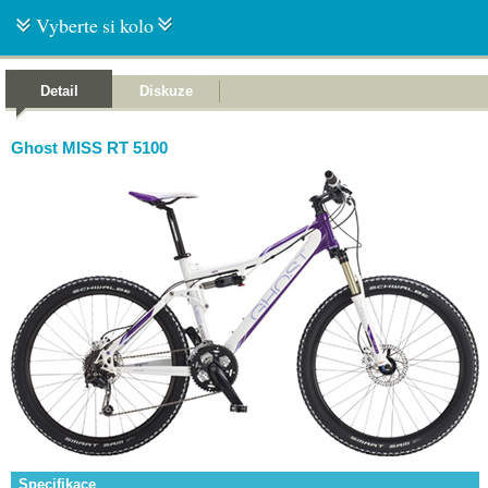
Vyberte si kolo
Detail
Diskuze
Ghost MISS RT 5100
Specifikace