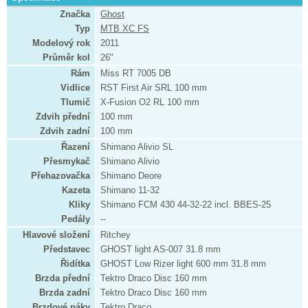
Značka
Ghost
Typ
MTB XC FS
Modelový rok
2011
Průměr kol
26"
Rám
Miss RT 7005 DB
Vidlice
RST First Air SRL 100 mm
Tlumič
X-Fusion O2 RL 100 mm
Zdvih přední
100 mm
Zdvih zadní
100 mm
Řazení
Shimano Alivio SL
Přesmykač
Shimano Alivio
Přehazovačka
Shimano Deore
Kazeta
Shimano 11-32
Kliky
Shimano FCM 430 44-32-22 incl. BBES-25
Pedály
--
Hlavové složení
Ritchey
Představec
GHOST light AS-007 31.8 mm
Řidítka
GHOST Low Rizer light 600 mm 31.8 mm
Brzda přední
Tektro Draco Disc 160 mm
Brzda zadní
Tektro Draco Disc 160 mm
Brzdové páky
Tektro Draco