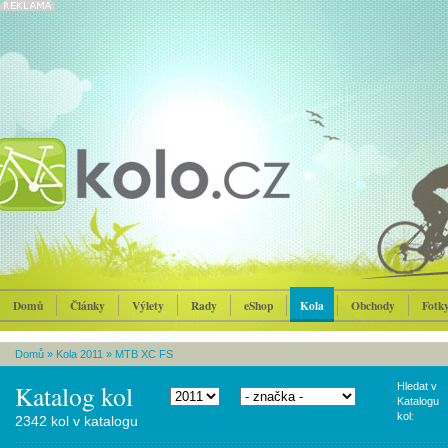
Domů
Články
Výlety
Rady
eShop
Kola
Obchody
Fotk
Domů
»
Kola 2011
»
MTB XC FS
Katalog kol
Hledat v
Katalogu
kol:
2342 kol v katalogu