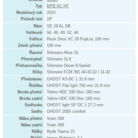
Typ
MTB XC HT
Modelový rok
2014
Průměr kol
29"
Rám
SE 29 AL DB
Velikosti
56, 48, 40, 52, 44
Vidlice
Rock Shox XC 28 PopLoc 100 mm
Zdvih přední
100 mm
Řazení
Shimano Altus SL
Přesmykač
Shimano SLX
Přehazovačka
Shimano Deore 9-Speed
Kliky
Shimano FCM 391 44-32-22 / 11-32
Představec
GHOST AS-DC 1 31.8 mm
Řidítka
GHOST Flat light 700 mm 31.8 mm
Brzda přední
Tektro HDC 330 Disc 160 mm
Brzda zadní
Tektro HDC 330 Disc 160 mm
Sedlovka
GHOST light SP DC 1 27.2 mm
Sedlo
GHOST 2055 comfort
Nába přední
Sram 306
Nába zadní
Sram 306
Ráfky
Ryde Taurus 21
Pláště
Impac Ridgepac 2.1