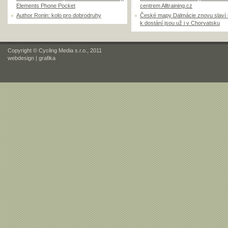
Elements Phone Pocket
centrem Alltraining.cz
Author Ronin: kolo pro dobrodruhy
České mapy Dalmácie znovu slaví
k dostání jsou už i v Chorvatsku
Copyright © Cycling Media s.r.o., 2011
webdesign
|
grafika