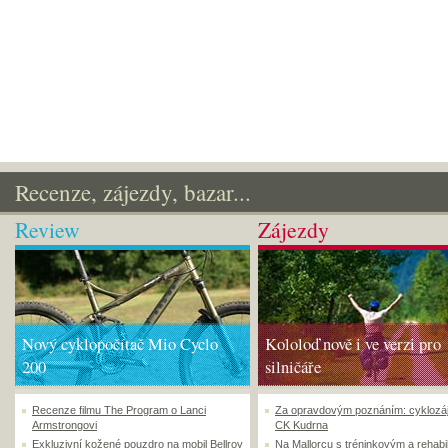
Recenze, zájezdy, bazar...
Review
Zájezdy
Nový cyklopočítač Mio Cyclo
Kololoď nově i ve verzi pro
200
silničáře
Recenze filmu The Program o Lanci
Za opravdovým poznáním: cyklozá
Armstrongovi
CK Kudrna
Exkluzivní kožené pouzdro na mobil Bellroy
Na Mallorcu s tréninkovým a rehabi