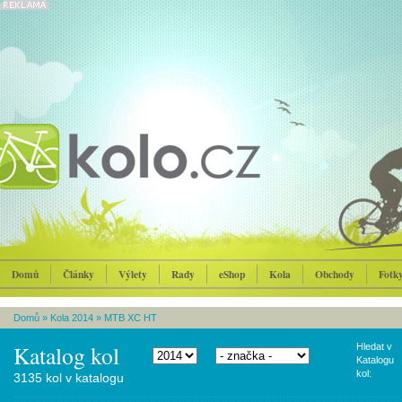
Domů
Články
Výlety
Rady
eShop
Kola
Obchody
Fotk
Domů
»
Kola 2014
»
MTB XC HT
Katalog kol
Hledat v
Katalogu
kol:
3135 kol v katalogu