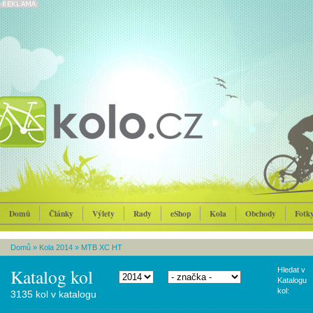
Domů
Články
Výlety
Rady
eShop
Kola
Obchody
Fotk
Domů
»
Kola 2014
»
MTB XC HT
Katalog kol
Hledat v
Katalogu
kol:
3135 kol v katalogu