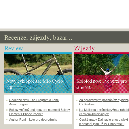
Recenze, zájezdy, bazar...
Review
Zájezdy
Nový cyklopočítač Mio Cyclo
Kololoď nově i ve verzi pro
200
silničáře
Recenze filmu The Program o Lanci
Za opravdovým poznáním: cyklozá
Armstrongovi
CK Kudrna
Exkluzivní kožené pouzdro na mobil Bellroy
Na Mallorcu s tréninkovým a rehabi
Elements Phone Pocket
centrem Alltraining.cz
Author Ronin: kolo pro dobrodruhy
České mapy Dalmácie znovu slaví
k dostání jsou už i v Chorvatsku