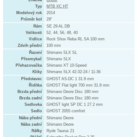
Typ
MTB XC HT
Modelový rok
2014
Průměr kol
29"
Rám
SE 29 AL DB
Velikosti
52, 44, 56, 48, 40
Vidlice
Rock Shox Reba RL SA 100 mm
Zdvih přední
100 mm
Řazení
Shimano SLX SL
Přesmykač
Shimano SLX
Přehazovačka
Shimano XT 10-Speed
Kliky
Shimano SLX 42-32-24 / 11-36
Představec
GHOST AS-DC 1 31.8 mm
Řidítka
GHOST Flat light 700 mm 31.8 mm
Brzda přední
Shimano Deore Disc 180 mm
Brzda zadní
Shimano Deore Disc 180 mm
Sedlovka
GHOST light SP DC 1 27.2 mm
Sedlo
GHOST 2055 comfort
Nába přední
Shimano Deore
Nába zadní
Shimano Deore
Ráfky
Ryde Taurus 21