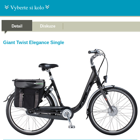
Vyberte si kolo
Detail
Diskuze
Giant Twist Elegance Single