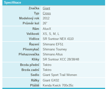
Specifikace
Značka
Giant
Typ
Cross
Modelový rok
2012
Průměr kol
26"
Rám
AluxX
Velikosti
XS, S, M, L
Vidlice
SR Suntour NEX 4110
Řazení
Shimano EF51
Přesmykač
Shimano Tourney
Přehazovačka
Shimano Altus
Kliky
SR Suntour XCC 28/38/48
Brzda přední
Tektro
Brzda zadní
Tektro
Sedlo
Giant Sport Trail Women
Ráfky
Giant GX02
Pláště
Kenda Kwick 700x35c