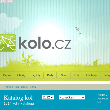
Domů
Články
Výlety
Rady
eShop
Kola
Obchody
Fotk
Domů
»
Kola 2012
»
Cross
Katalog kol
Hledat v
Katalogu
kol:
1314 kol v katalogu