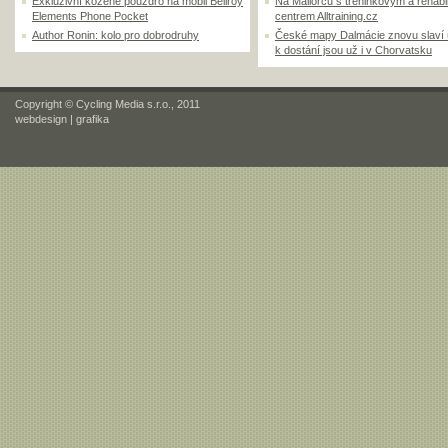
Exkluzivní kožené pouzdro na mobil Bellroy
Na Mallorcu s tréninkovým a rehabi
Elements Phone Pocket
centrem Alltraining.cz
Author Ronin: kolo pro dobrodruhy
České mapy Dalmácie znovu slaví
k dostání jsou už i v Chorvatsku
Copyright © Cycling Media s.r.o., 2011
webdesign
|
grafika