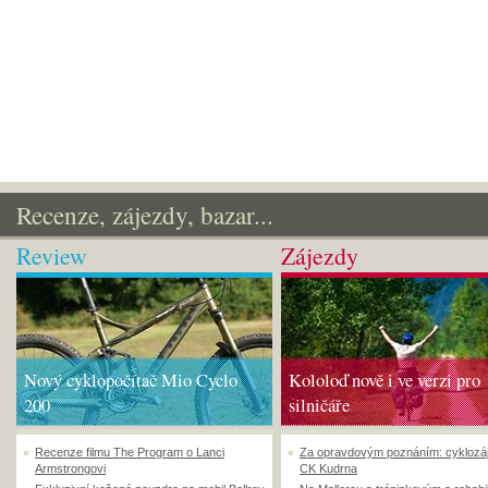
Recenze, zájezdy, bazar...
Review
Zájezdy
Nový cyklopočítač Mio Cyclo
Kololoď nově i ve verzi pro
200
silničáře
Recenze filmu The Program o Lanci
Za opravdovým poznáním: cyklozá
Armstrongovi
CK Kudrna