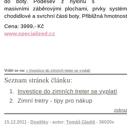
do boty. Podešev z nylonu s
masivními záběrovými plochami, prvky syst
chodidlové a svrchní části boty. Přibližná hmotnost
Cena: 3999,- Kč
www.specialized.cz
Vrátit se na:
« Investice do zimních treter se vyplatí
Seznam stránek článku:
Investice do zimních treter se vyplatí
Zimní tretry - tipy pro nákup
zobraz
15.12.2011 -
Doplňky
- autor:
Tomáš Gladiš
- 36020x