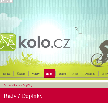
Domů
Články
Výlety
Rady
eShop
Kola
Obchody
Fotk
Domů
»
Rady
»
Doplňky
Rady / Doplňky