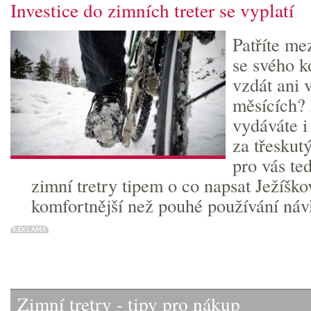
Investice do zimních treter se vyplatí
Patříte mez
se svého k
vzdát ani 
měsících? 
vydáváte i
za třeskut
pro vás te
zimní tretry tipem o co napsat Ježíško
komfortnější než pouhé používání náv
Zimní tretry - tipy pro nákup