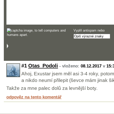
Vyplň antispam nebo
#1
Otas_Podoli
- vloženo:
08.12.2017
v
15:
Ahoj, Exustar jsem měl asi 3-4 roky, poto
a nikdo neumí přilepit (ševce mám jinak ši
Takže za mne palec dolů za levnější boty.
odpověz na tento komentář