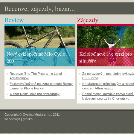
Recenze, zájezdy, bazar...
Review
Zájezdy
Nový cyklopočítač Mio Cyclo
Kololoď nově i ve verzi pro
200
silničáře
Recenze filmu The Program o Lanci
Za opravdovým poznáním: cyklozá
Armstrongovi
CK Kudrna
Exkluzivní kožené pouzdro na mobil Bellroy
Na Mallorcu s tréninkovým a rehabi
Elements Phone Pocket
centrem Alltraining.cz
Author Ronin: kolo pro dobrodruhy
České mapy Dalmácie znovu slaví
k dostání jsou už i v Chorvatsku
Copyright © Cycling Media s.r.o., 2011
webdesign
|
grafika