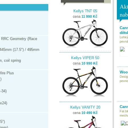
Akt
Kellys TNT 05
nab
cena
11 990 Kč
Cann
děts
Lehký
1 - RRC Geometry (Race
pevná 
 445mm (17.5") / 495mm
Kellys VIPER 50
 coil spring
cena
10 990 Kč
Woom
ire Plus
Desig
)
pevnou
-34)
x24)
Cann
Kellys VANITY 20
Fat bi
cena
10 490 Kč
mecha
5°)
.4mm)