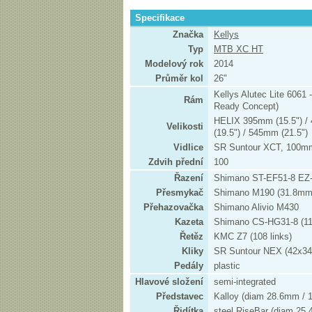
Specifikace
Značka
Kellys
Typ
MTB XC HT
Modelový rok
2014
Průměr kol
26"
Kellys Alutec Lite 606
Rám
Ready Concept)
HELIX 395mm (15.5") /
Velikosti
(19.5") / 545mm (21.5")
Vidlice
SR Suntour XCT, 100mm,
Zdvih přední
100
Řazení
Shimano ST-EF51-8 EZ-f
Přesmykač
Shimano M190 (31.8mm
Přehazovačka
Shimano Alivio M430
Kazeta
Shimano CS-HG31-8 (11
Řetěz
KMC Z7 (108 links)
Kliky
SR Suntour NEX (42x34
Pedály
plastic
Hlavové složení
semi-integrated
Představec
Kalloy (diam 28.6mm / 1
Řidítka
steel RiseBar (diam 25