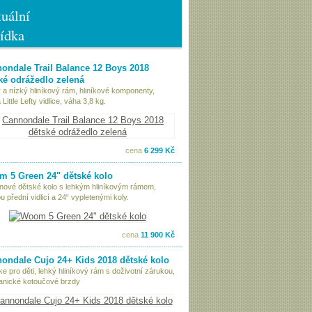
uální
ídka
ondale Trail Balance 12 Boys 2018
ké odrážedlo zelená
 a nízký hliníkový rám, hliníkové komponenty,
Little Lefty vidlice, váha 3,8 kg.
cena
6 299 Kč
 5 Green 24" dětské kolo
nové dětské kolo s lehkým hliníkovým rámem,
 přední vidlicí a 24“ vypletenými koly.
cena
11 900 Kč
ondale Cujo 24+ Kids 2018 dětské kolo
ke pro děti, lehký hliníkový rám s doživotní zárukou,
nické kotoučové brzdy