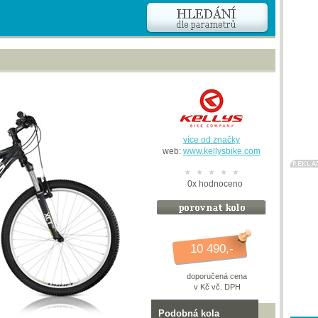
více od značky
web:
www.kellysbike.com
0
x
hodnoceno
10 490,-
doporučená cena
v Kč vč. DPH
Podobná kola