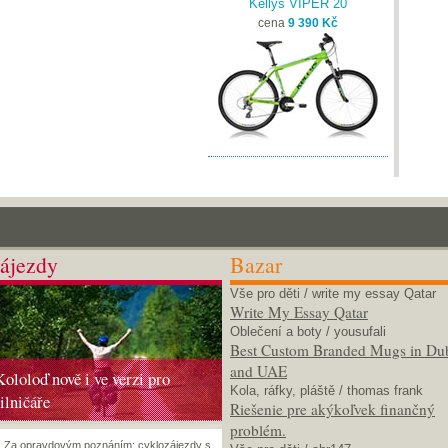
Kellys VIPER 20
cena
9 390 Kč
ájezdy
Bazar
Vše pro děti
/ write my essay Qatar
Write My Essay Qatar
Oblečení a boty
/ yousufali
Best Custom Branded Mugs in Du
and UAE
Kololoď nově i ve verzi pro
Kola, ráfky, pláště
/ thomas frank
silničáře
Riešenie pre akýkoľvek finančný
problém.
Za opravdovým poznáním: cyklozájezdy s