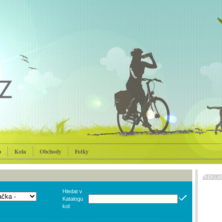
p
Kola
Obchody
Fotky
Hledat v
Katalogu
kol: