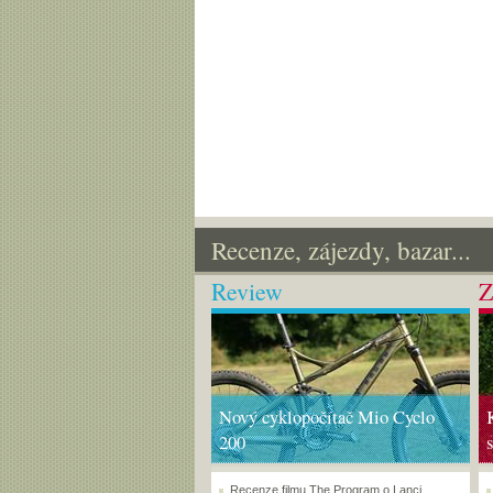
Recenze, zájezdy, bazar...
Review
Z
Nový cyklopočítač Mio Cyclo
200
Recenze filmu The Program o Lanci