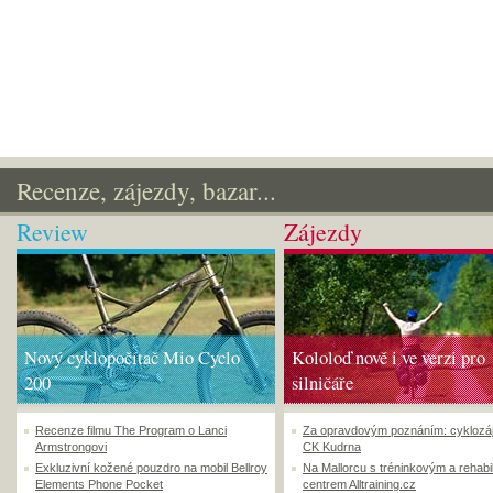
Recenze, zájezdy, bazar...
Review
Zájezdy
Nový cyklopočítač Mio Cyclo
Kololoď nově i ve verzi pro
200
silničáře
Recenze filmu The Program o Lanci
Za opravdovým poznáním: cyklozá
Armstrongovi
CK Kudrna
Exkluzivní kožené pouzdro na mobil Bellroy
Na Mallorcu s tréninkovým a rehabi
Elements Phone Pocket
centrem Alltraining.cz