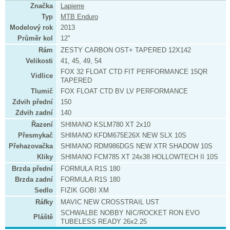
Značka
Lapierre
Typ
MTB Enduro
Modelový rok
2013
Průměr kol
12"
Rám
ZESTY CARBON OST+ TAPERED 12X142
Velikosti
41, 45, 49, 54
FOX 32 FLOAT CTD FIT PERFORMANCE 15QR
Vidlice
TAPERED
Tlumič
FOX FLOAT CTD BV LV PERFORMANCE
Zdvih přední
150
Zdvih zadní
140
Řazení
SHIMANO KSLM780 XT 2x10
Přesmykač
SHIMANO KFDM675E26X NEW SLX 10S
Přehazovačka
SHIMANO RDM986DGS NEW XTR SHADOW 10S
Kliky
SHIMANO FCM785 XT 24x38 HOLLOWTECH II 10S
Brzda přední
FORMULA R1S 180
Brzda zadní
FORMULA R1S 180
Sedlo
FIZIK GOBI XM
Ráfky
MAVIC NEW CROSSTRAIL UST
SCHWALBE NOBBY NIC/ROCKET RON EVO
Pláště
TUBELESS READY 26x2.25