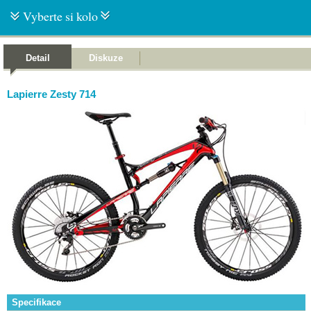
Vyberte si kolo
Detail
Diskuze
Lapierre Zesty 714
Specifikace