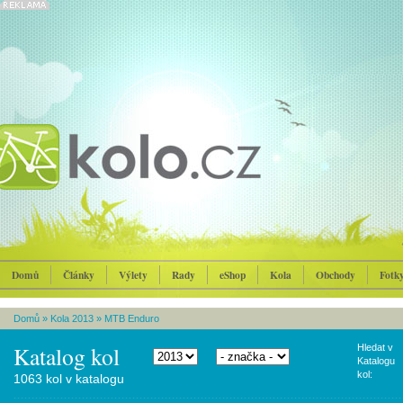
Domů
Články
Výlety
Rady
eShop
Kola
Obchody
Fotk
Domů
»
Kola 2013
»
MTB Enduro
Katalog kol
Hledat v
Katalogu
kol:
1063 kol v katalogu