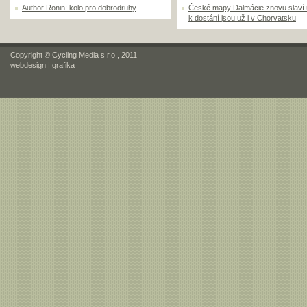
Author Ronin: kolo pro dobrodruhy
České mapy Dalmácie znovu slaví
k dostání jsou už i v Chorvatsku
Copyright © Cycling Media s.r.o., 2011
webdesign
|
grafika