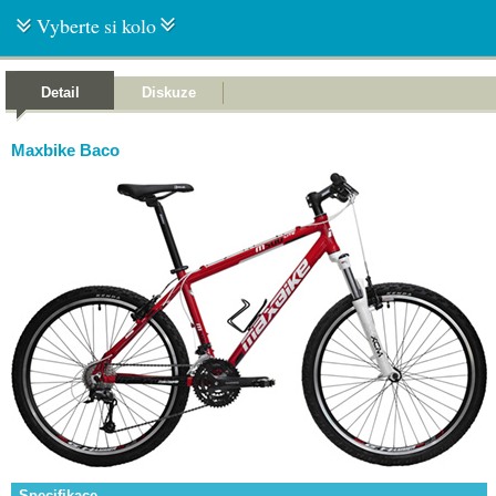
Vyberte si kolo
Detail
Diskuze
Maxbike Baco
Specifikace