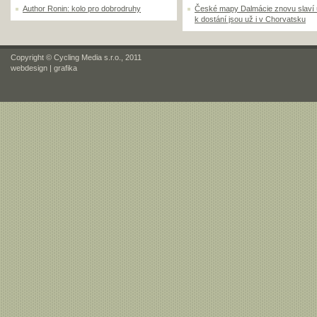
Author Ronin: kolo pro dobrodruhy
České mapy Dalmácie znovu slaví
k dostání jsou už i v Chorvatsku
Copyright © Cycling Media s.r.o., 2011
webdesign
|
grafika