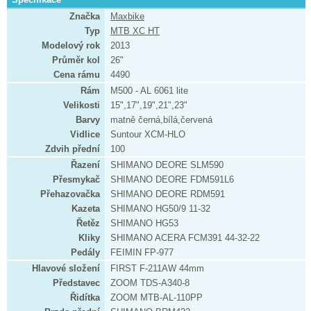
Značka
Maxbike
Typ
MTB XC HT
Modelový rok
2013
Průměr kol
26"
Cena rámu
4490
Rám
M500 - AL 6061 lite
Velikosti
15",17",19",21",23"
Barvy
matně černá,bílá,červená
Vidlice
Suntour XCM-HLO
Zdvih přední
100
Řazení
SHIMANO DEORE SLM590
Přesmykač
SHIMANO DEORE FDM591L6
Přehazovačka
SHIMANO DEORE RDM591
Kazeta
SHIMANO HG50/9 11-32
Řetěz
SHIMANO HG53
Kliky
SHIMANO ACERA FCM391 44-32-22
Pedály
FEIMIN FP-977
Hlavové složení
FIRST F-211AW 44mm
Představec
ZOOM TDS-A340-8
Řidítka
ZOOM MTB-AL-110PP