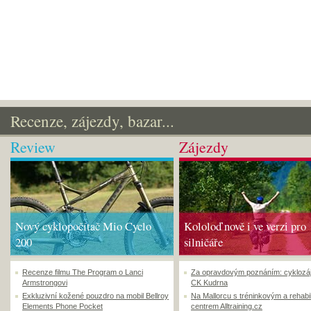
Recenze, zájezdy, bazar...
Review
Zájezdy
Nový cyklopočítač Mio Cyclo
Kololoď nově i ve verzi pro
200
silničáře
Recenze filmu The Program o Lanci
Za opravdovým poznáním: cyklozá
Armstrongovi
CK Kudrna
Exkluzivní kožené pouzdro na mobil Bellroy
Na Mallorcu s tréninkovým a rehabi
Elements Phone Pocket
centrem Alltraining.cz