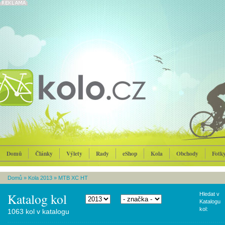
Domů
Články
Výlety
Rady
eShop
Kola
Obchody
Fotk
Domů
»
Kola 2013
»
MTB XC HT
Katalog kol
Hledat v
Katalogu
kol:
1063 kol v katalogu