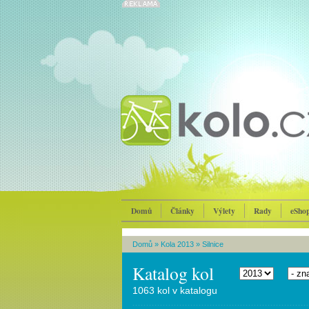
Domů
Články
Výlety
Rady
eSho
Domů
»
Kola 2013
»
Silnice
Katalog kol
1063 kol v katalogu