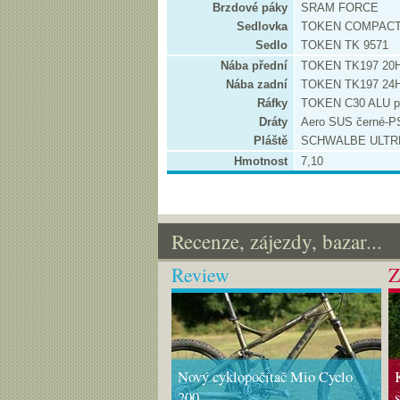
Brzdové páky
SRAM FORCE
Sedlovka
TOKEN COMPACT
Sedlo
TOKEN TK 9571
Nába přední
TOKEN TK197 20
Nába zadní
TOKEN TK197 24
Ráfky
TOKEN C30 ALU p
Dráty
Aero SUS černé-
Pláště
SCHWALBE ULTRE
Hmotnost
7,10
Recenze, zájezdy, bazar...
Review
Z
Nový cyklopočítač Mio Cyclo
200