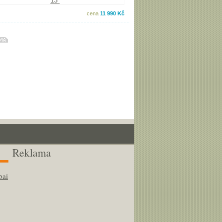
cena
11 990 Kč
Reklama
bai