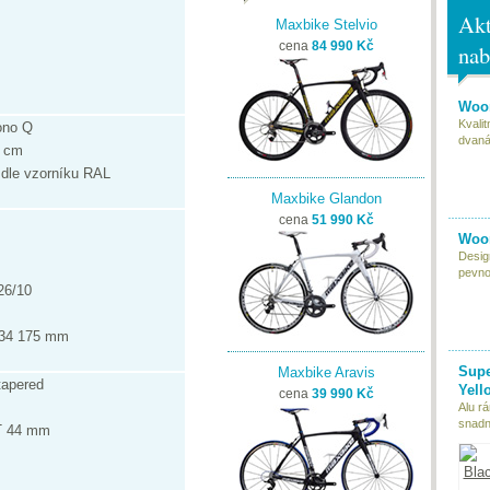
Akt
Maxbike Stelvio
cena
84 990 Kč
nab
Woom
Kvali
ono Q
dvaná
1 cm
n dle vzorníku RAL
Maxbike Glandon
cena
51 990 Kč
Woom
Desig
pevnou
6/10
34 175 mm
Supe
Maxbike Aravis
apered
Yell
cena
39 990 Kč
Alu r
snadn
 44 mm