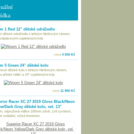
uální
ídka
 1 Red 12" dětské odrážedlo
tní dětské odrážedlo s lehkým hliníkovým rámem,
ctipalcovými zapletenými koly
cena
4 500 Kč
 5 Green 24" dětské kolo
nové dětské kolo s lehkým hliníkovým rámem,
 přední vidlicí a 24“ vypletenými koly.
cena
11 900 Kč
rior Racer XC 27 2019 Gloss Black/Neon
ow/Dark Grey dětské kolo, vel. 13"
ám, odpružená vidlice 100mm zdvih, 1x8 rychlostí,
é ovládání, nízká hmotnost.