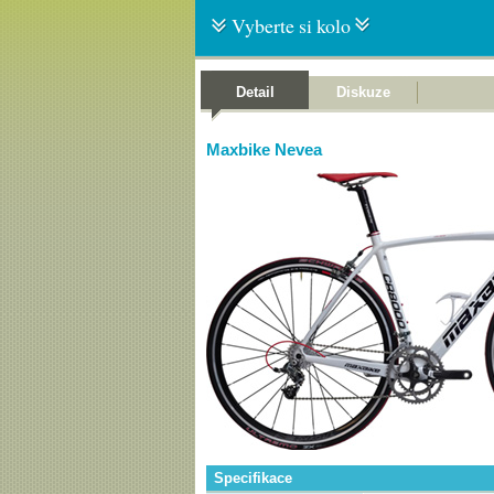
Vyberte si kolo
Detail
Diskuze
Maxbike Nevea
Specifikace