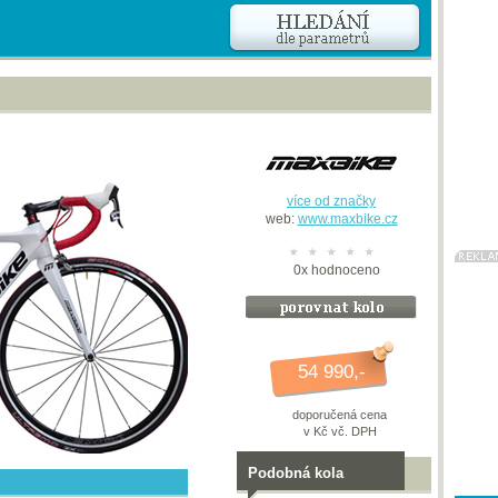
více od značky
web:
www.maxbike.cz
0
x
hodnoceno
54 990,-
doporučená cena
v Kč vč. DPH
Podobná kola