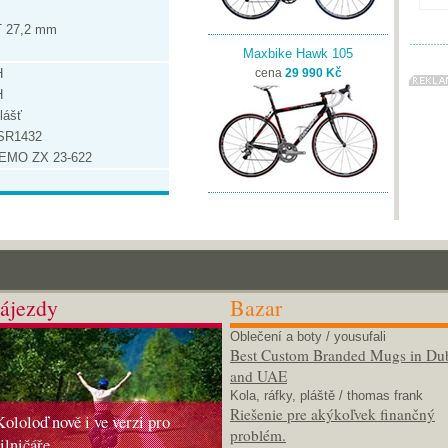
 27,2 mm
Maxbike Hawk 105
H
cena
29 990 Kč
H
lášť
PSR1432
MO ZX 23-622
ájezdy
Bazar
Oblečení a boty
/ yousufali
Best Custom Branded Mugs in Du
and UAE
Kola, ráfky, pláště
/ thomas frank
Riešenie pre akýkoľvek finančný
Kololoď nově i ve verzi pro
problém.
silničáře