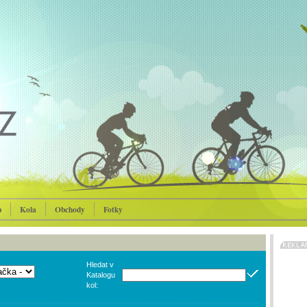
p
Kola
Obchody
Fotky
Hledat v
Katalogu
kol: