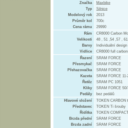
Značka
Maxbike
Typ
Silnice
Modelový rok
2013
Průměr kol
700c
Cena rámu
29990
Rám
CR8000 Carbon M
Velikosti
48 , 51 ,54 ,57 , 6
Barvy
Individuální desig
Vidlice
CR8000 full carbon
Řazení
SRAM FORCE
Přesmykač
SRAM FORCE
Přehazovačka
SRAM FORCE
Kazeta
SRAM FORCE 11-2
Řetěz
SRAM PC 1051
Kliky
SRAM FORCE 50/
Pedály
bez pedálů
Hlavové složení
TOKEN CARBON t
Představec
TOKEN Ti šrouby
Řidítka
TOKEN COMPACT
Brzda přední
SRAM FORCE
Brzda zadní
SRAM FORCE