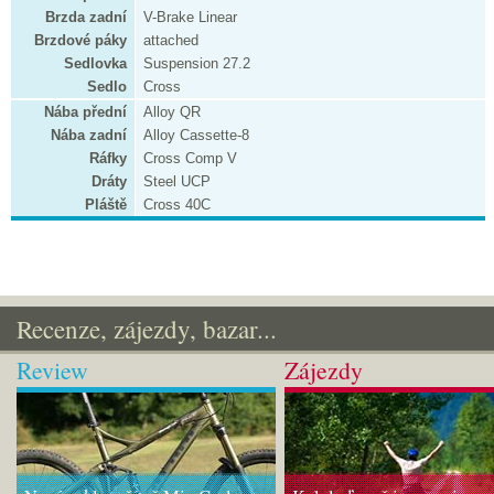
Brzda zadní
V-Brake Linear
Brzdové páky
attached
Sedlovka
Suspension 27.2
Sedlo
Cross
Nába přední
Alloy QR
Nába zadní
Alloy Cassette-8
Ráfky
Cross Comp V
Dráty
Steel UCP
Pláště
Cross 40C
Recenze, zájezdy, bazar...
Review
Zájezdy