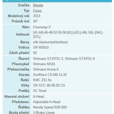
Značka
Merida
Typ
Cross
Modelový rok
2013
Průměr kol
26"
Rám
Crossway-V
[41-44]-46-48-52-55-58-[61]-[42L]-46L-50L-[54L]-
Velikosti
[57L]
Barvy
silk titanium(white/blue)
Vidlice
SR M3010
Zdvih přední
50
Řazení
Shimano ST-EF51 3, Shimano ST-EF51 8
Přesmykač
Shimano M191
Přehazovačka
Shimano Acera-X
Kazeta
SunRace CS-M8 11-32
Řetěz
KMC Z51 8s
Kliky
SR XCC 48-38-28 CG
Pedály
XC Steel
Hlavové složení
A-Head
Představec
Adjustable A-Head
Řidítka
Merida Speed R30 600
Brzda přední
V-Brake Linear