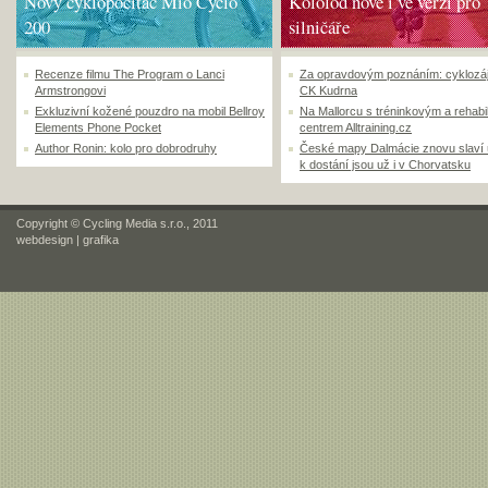
Nový cyklopočítač Mio Cyclo
Kololoď nově i ve verzi pro
200
silničáře
Recenze filmu The Program o Lanci
Za opravdovým poznáním: cyklozá
Armstrongovi
CK Kudrna
Exkluzivní kožené pouzdro na mobil Bellroy
Na Mallorcu s tréninkovým a rehabi
Elements Phone Pocket
centrem Alltraining.cz
Author Ronin: kolo pro dobrodruhy
České mapy Dalmácie znovu slaví
k dostání jsou už i v Chorvatsku
Copyright © Cycling Media s.r.o., 2011
webdesign
|
grafika