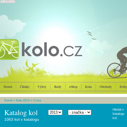
Domů
Články
Výlety
Rady
eShop
Kola
Obchody
Fotk
Domů
»
Kola 2013
»
Cross
Katalog kol
Hledat v
Katalogu
kol:
1063 kol v katalogu