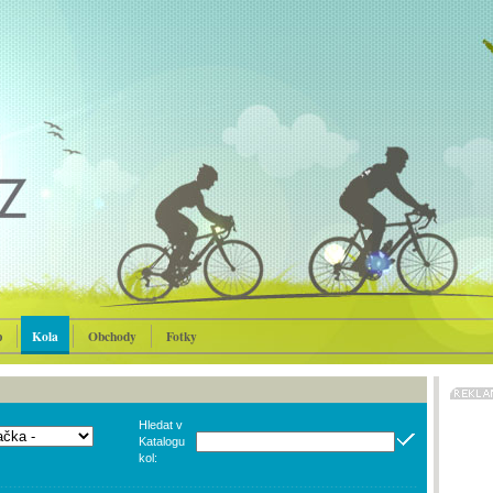
p
Kola
Obchody
Fotky
Hledat v
Katalogu
kol: