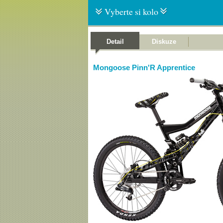
Vyberte si kolo
Detail
Diskuze
Mongoose Pinn'R Apprentice