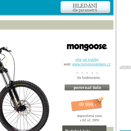
více od značky
web:
www.mongoosebikes.cz
0
x
hodnoceno
49 999,-
doporučená cena
v Kč vč. DPH