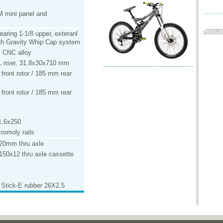
M mini panel and
earing 1-1/8 upper, exteranl
with Gravity Whip Cap system
 CNC alloy
 riser, 31.8x30x710 mm
ront rotor / 185 mm rear
ront rotor / 185 mm rear
1.6x250
omoly rails
 20mm thru axle
150x12 thru axle cassette
Stick-E rubber 26X2.5