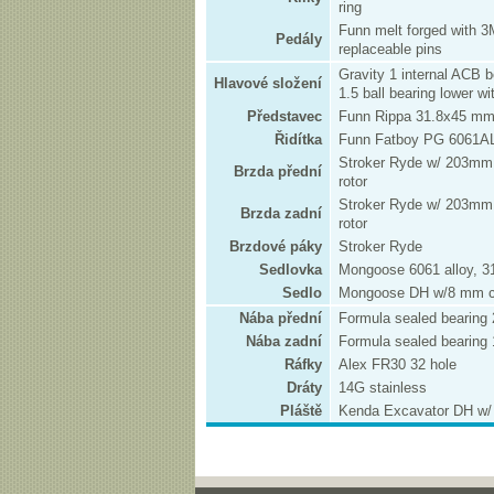
ring
Funn melt forged with 3
Pedály
replaceable pins
Gravity 1 internal ACB b
Hlavové složení
1.5 ball bearing lower 
Představec
Funn Rippa 31.8x45 mm
Řidítka
Funn Fatboy PG 6061AL
Stroker Ryde w/ 203mm f
Brzda přední
rotor
Stroker Ryde w/ 203mm f
Brzda zadní
rotor
Brzdové páky
Stroker Ryde
Sedlovka
Mongoose 6061 alloy, 3
Sedlo
Mongoose DH w/8 mm cr
Nába přední
Formula sealed bearing
Nába zadní
Formula sealed bearing 
Ráfky
Alex FR30 32 hole
Dráty
14G stainless
Pláště
Kenda Excavator DH w/ 