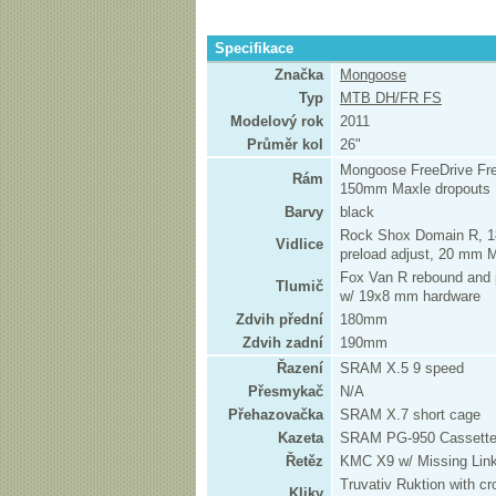
Specifikace
Značka
Mongoose
Typ
MTB DH/FR FS
Modelový rok
2011
Průměr kol
26"
Mongoose FreeDrive Fre
Rám
150mm Maxle dropouts
Barvy
black
Rock Shox Domain R, 18
Vidlice
preload adjust, 20 mm Ma
Fox Van R rebound and 
Tlumič
w/ 19x8 mm hardware
Zdvih přední
180mm
Zdvih zadní
190mm
Řazení
SRAM X.5 9 speed
Přesmykač
N/A
Přehazovačka
SRAM X.7 short cage
Kazeta
SRAM PG-950 Cassette
Řetěz
KMC X9 w/ Missing Link
Truvativ Ruktion with c
Kliky