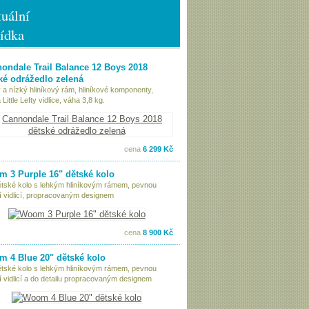
uální
ídka
ondale Trail Balance 12 Boys 2018
ké odrážedlo zelená
 a nízký hliníkový rám, hliníkové komponenty,
Little Lefty vidlice, váha 3,8 kg.
cena
6 299 Kč
 3 Purple 16" dětské kolo
ětské kolo s lehkým hliníkovým rámem, pevnou
í vidlicí, propracovaným designem
cena
8 900 Kč
 4 Blue 20" dětské kolo
ětské kolo s lehkým hliníkovým rámem, pevnou
í vidlicí a do detailu propracovaným designem