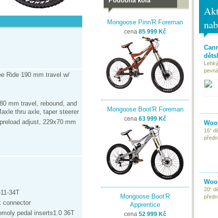
Podobná kola
Akt
nab
Mongoose Pinn'R Foreman
cena
85 999 Kč
Cann
děts
Lehký
pevná 
e Ride 190 mm travel w/
0 mm travel, rebound, and
Mongoose Boot'R Foreman
xle thru axle, taper steerer
cena
63 999 Kč
preload adjust, 229x70 mm
Woom
16“ d
předn
Woom
20“ d
11-34T
Mongoose Boot'R
předn
 connector
Apprentice
romoly pedal inserts1.0 36T
cena
52 999 Kč