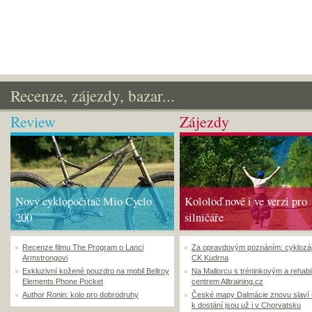
Recenze, zájezdy, bazar...
Review
Zájezdy
Nový cyklopočítač Mio Cyclo
Kololoď nově i ve verzi pro
200
silničáře
Recenze filmu The Program o Lanci
Za opravdovým poznáním: cyklozá
Armstrongovi
CK Kudrna
Exkluzivní kožené pouzdro na mobil Bellroy
Na Mallorcu s tréninkovým a rehabi
Elements Phone Pocket
centrem Alltraining.cz
Author Ronin: kolo pro dobrodruhy
České mapy Dalmácie znovu slaví
k dostání jsou už i v Chorvatsku