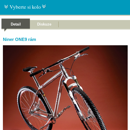
Vyberte si kolo
Detail
Diskuze
Niner ONE9 rám