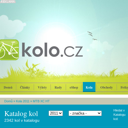
Domů
Články
Výlety
Rady
eShop
Kola
Obchody
Fotk
Domů
»
Kola 2011
»
MTB XC HT
Katalog kol
Hledat v
Katalogu
kol:
2342 kol v katalogu