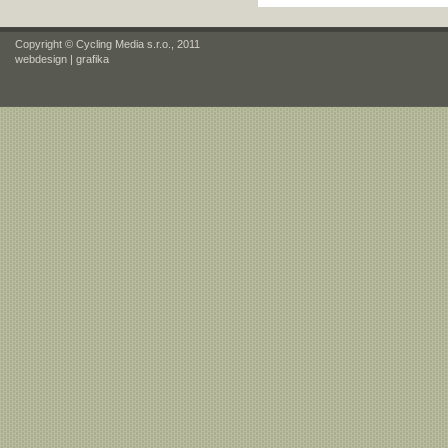
Copyright © Cycling Media s.r.o., 2011
webdesign
|
grafika