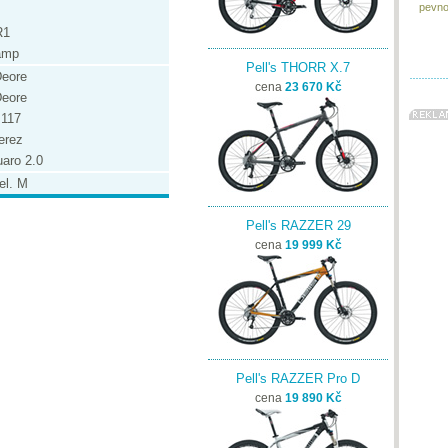
pevnou
R1
amp
Pell's THORR X.7
eore
cena
23 670 Kč
eore
 117
erez
aro 2.0
el. M
Pell's RAZZER 29
cena
19 999 Kč
Pell's RAZZER Pro D
cena
19 890 Kč