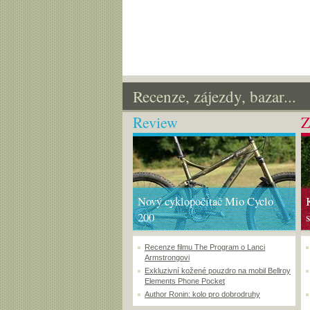
Recenze, zájezdy, bazar...
Review
Z
Nový cyklopočítač Mio Cyclo
200
Recenze filmu The Program o Lanci
Armstrongovi
Exkluzivní kožené pouzdro na mobil Bellroy
Elements Phone Pocket
Author Ronin: kolo pro dobrodruhy