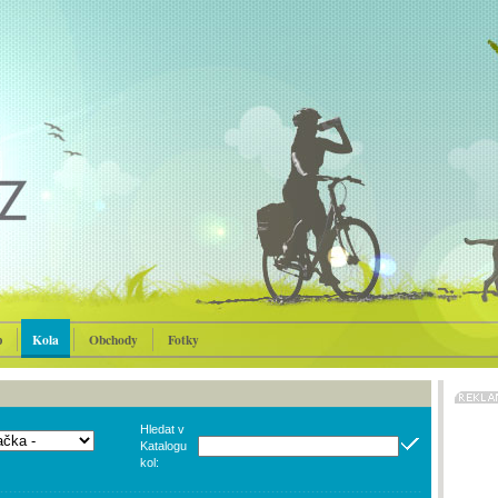
p
Kola
Obchody
Fotky
Hledat v
Katalogu
kol: