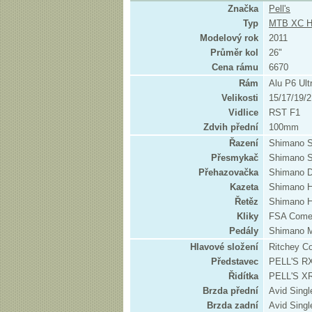
Značka
Pell's
Typ
MTB XC 
Modelový rok
2011
Průměr kol
26"
Cena rámu
6670
Rám
Alu P6 Ultr
Velikosti
15/17/19/2
Vidlice
RST F1
Zdvih přední
100mm
Řazení
Shimano 
Přesmykač
Shimano 
Přehazovačka
Shimano D
Kazeta
Shimano 
Řetěz
Shimano 
Kliky
FSA Come
Pedály
Shimano 
Hlavové složení
Ritchey C
Představec
PELL'S R
Řidítka
PELL'S X
Brzda přední
Avid Single
Brzda zadní
Avid Single