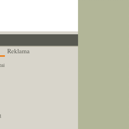
Reklama
bai
d