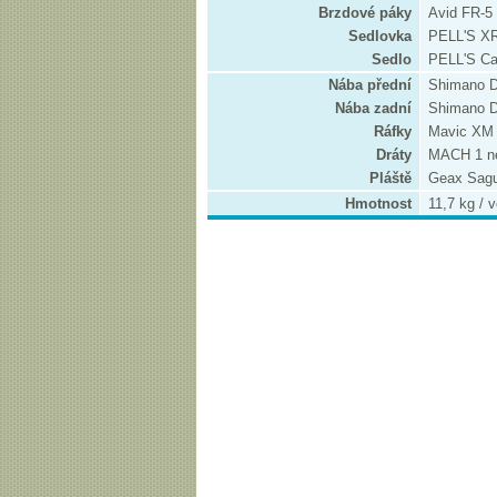
Brzdové páky
Avid FR-5
Sedlovka
PELL'S X
Sedlo
PELL'S C
Nába přední
Shimano D
Nába zadní
Shimano D
Ráfky
Mavic XM
Dráty
MACH 1 n
Pláště
Geax Sagu
Hmotnost
11,7 kg / v