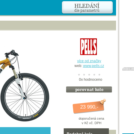
více od značky
web:
www.pells.cz
0
x
hodnoceno
23 990,-
doporučená cena
v Kč vč. DPH