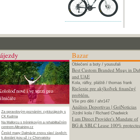
ájezdy
Bazar
Oblečení a boty
/ yousufali
Best Custom Branded Mugs in Du
and UAE
Kola, ráfky, pláště
/ thomas frank
Riešenie pre akýkoľvek finančný
Kololoď nově i ve verzi pro
problém.
silničáře
Vše pro děti
/ ahr147
Análisis Deportivas | GolNoticias
Za opravdovým poznáním: cyklozájezdy s
Jízdní kola
/ Richard Chadwick
CK Kudrna
I am Direct Provider's Mandate of
Na Mallorcu s tréninkovým a rehabilitačním
BG & SBLC Lease 100% protecte
centrem Alltraining.cz
České mapy Dalmácie znovu slaví úspěch:
k dostání jsou už i v Chorvatsku