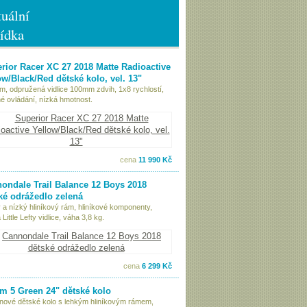
uální
ídka
rior Racer XC 27 2018 Matte Radioactive
ow/Black/Red dětské kolo, vel. 13"
ám, odpružená vidlice 100mm zdvih, 1x8 rychlostí,
é ovládání, nízká hmotnost.
cena
11 990 Kč
ondale Trail Balance 12 Boys 2018
ké odrážedlo zelená
 a nízký hliníkový rám, hliníkové komponenty,
Little Lefty vidlice, váha 3,8 kg.
cena
6 299 Kč
 5 Green 24" dětské kolo
nové dětské kolo s lehkým hliníkovým rámem,