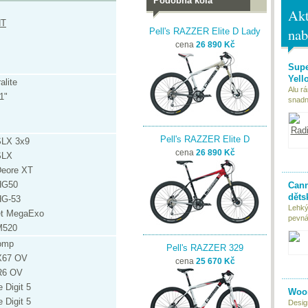
Podobná kola
Akt
HT
nab
Pell's RAZZER Elite D Lady
cena
26 890 Kč
Supe
Yell
alite
Alu r
1"
snadn
Pell's RAZZER Elite D
SLX 3x9
cena
26 890 Kč
SLX
eore XT
HG50
Cann
děts
HG-53
Lehký
t MegaExo
pevná 
M520
omp
Pell's RAZZER 329
X67 OV
cena
25 670 Kč
R6 OV
 Digit 5
Woom
 Digit 5
Desig