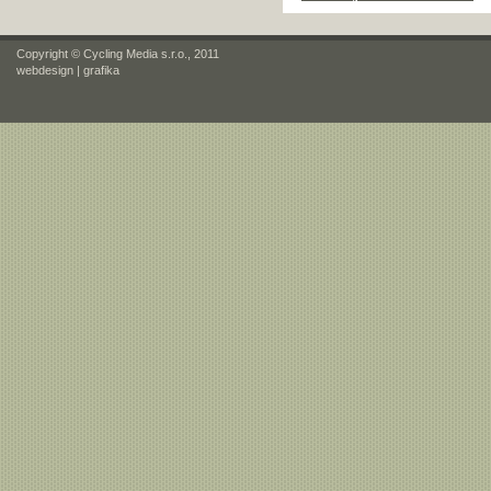
Copyright © Cycling Media s.r.o., 2011
webdesign
|
grafika