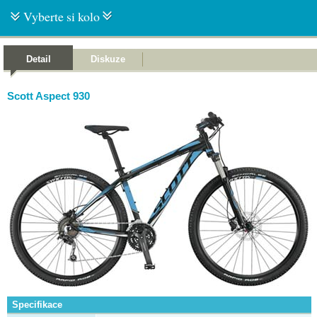
Vyberte si kolo
Detail
Diskuze
Scott Aspect 930
Specifikace