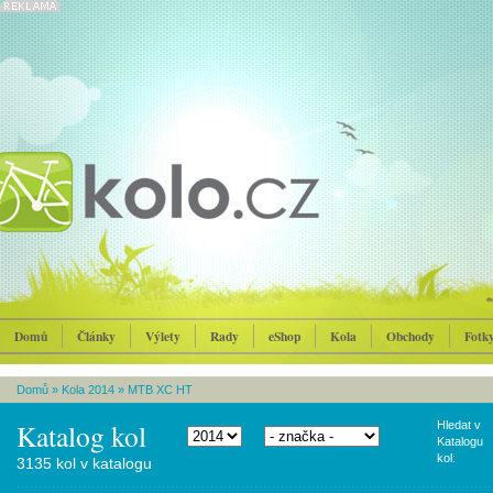
Domů
Články
Výlety
Rady
eShop
Kola
Obchody
Fotk
Domů
»
Kola 2014
»
MTB XC HT
Katalog kol
Hledat v
Katalogu
kol:
3135 kol v katalogu