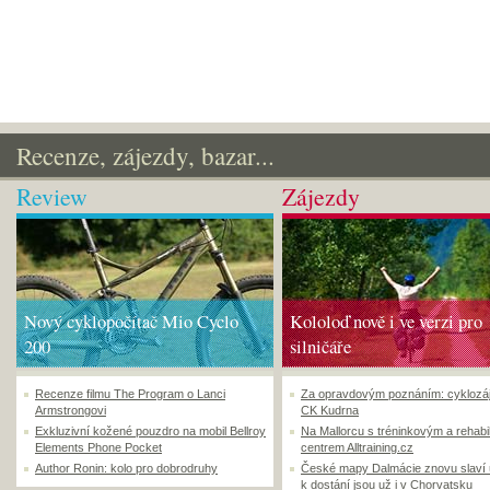
Recenze, zájezdy, bazar...
Review
Zájezdy
Nový cyklopočítač Mio Cyclo
Kololoď nově i ve verzi pro
200
silničáře
Recenze filmu The Program o Lanci
Za opravdovým poznáním: cyklozá
Armstrongovi
CK Kudrna
Exkluzivní kožené pouzdro na mobil Bellroy
Na Mallorcu s tréninkovým a rehabi
Elements Phone Pocket
centrem Alltraining.cz
Author Ronin: kolo pro dobrodruhy
České mapy Dalmácie znovu slaví
k dostání jsou už i v Chorvatsku