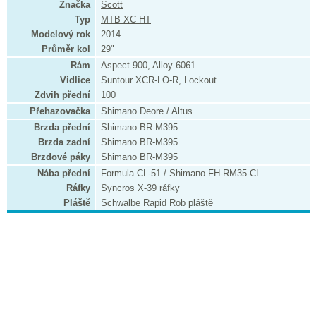
Značka
Scott
Typ
MTB XC HT
Modelový rok
2014
Průměr kol
29"
Rám
Aspect 900, Alloy 6061
Vidlice
Suntour XCR-LO-R, Lockout
Zdvih přední
100
Přehazovačka
Shimano Deore / Altus
Brzda přední
Shimano BR-M395
Brzda zadní
Shimano BR-M395
Brzdové páky
Shimano BR-M395
Nába přední
Formula CL-51 / Shimano FH-RM35-CL
Ráfky
Syncros X-39 ráfky
Pláště
Schwalbe Rapid Rob pláště