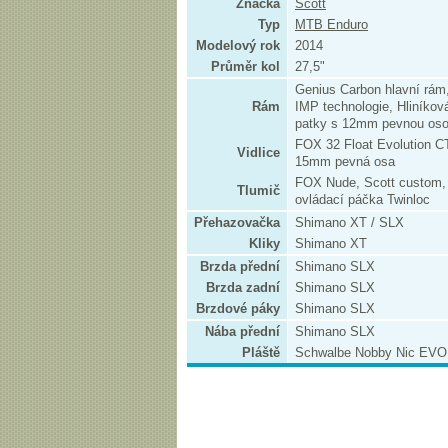
Značka
Scott
Typ
MTB Enduro
Modelový rok
2014
Průměr kol
27,5"
Genius Carbon hlavní rám
Rám
IMP technologie, Hliníkov
patky s 12mm pevnou os
FOX 32 Float Evolution CT
Vidlice
15mm pevná osa
FOX Nude, Scott custom, 
Tlumič
ovládací páčka Twinloc
Přehazovačka
Shimano XT / SLX
Kliky
Shimano XT
Brzda přední
Shimano SLX
Brzda zadní
Shimano SLX
Brzdové páky
Shimano SLX
Nába přední
Shimano SLX
Pláště
Schwalbe Nobby Nic EVO 