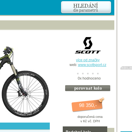
více od značky
web:
www.scottsport.cz
0
x
hodnoceno
98 350,-
doporučená cena
v Kč vč. DPH