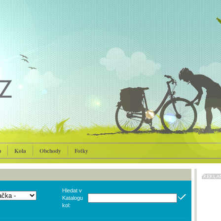
p
Kola
Obchody
Fotky
Hledat v
Katalogu
kol: