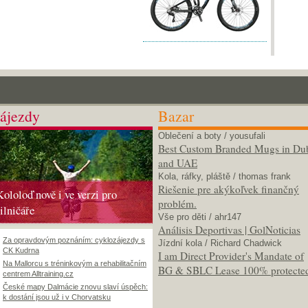
ájezdy
Bazar
Oblečení a boty
/ yousufali
Best Custom Branded Mugs in Du
and UAE
Kola, ráfky, pláště
/ thomas frank
Riešenie pre akýkoľvek finančný
Kololoď nově i ve verzi pro
problém.
silničáře
Vše pro děti
/ ahr147
Análisis Deportivas | GolNoticias
Za opravdovým poznáním: cyklozájezdy s
Jízdní kola
/ Richard Chadwick
CK Kudrna
I am Direct Provider's Mandate of
Na Mallorcu s tréninkovým a rehabilitačním
BG & SBLC Lease 100% protecte
centrem Alltraining.cz
České mapy Dalmácie znovu slaví úspěch:
k dostání jsou už i v Chorvatsku