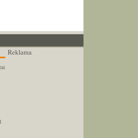
Reklama
bai
d