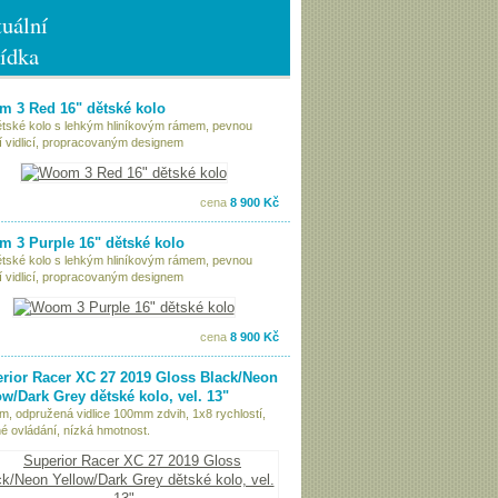
uální
ídka
 3 Red 16" dětské kolo
ětské kolo s lehkým hliníkovým rámem, pevnou
í vidlicí, propracovaným designem
cena
8 900 Kč
 3 Purple 16" dětské kolo
ětské kolo s lehkým hliníkovým rámem, pevnou
í vidlicí, propracovaným designem
cena
8 900 Kč
rior Racer XC 27 2019 Gloss Black/Neon
ow/Dark Grey dětské kolo, vel. 13"
ám, odpružená vidlice 100mm zdvih, 1x8 rychlostí,
é ovládání, nízká hmotnost.