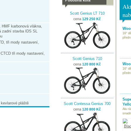
Podobná kola
Akt
nab
Scott Genius LT 710
cena
129 250 Kč
, HMF karbonová vlákna,
Woom
á zadní stavba IDS SL
16“ d
ou
předn
D, tři mody nastavení,
CTCD tři mody nastavení,
Scott Genius 710
Woom
cena
120 800 Kč
16“ d
předn
Supe
kevlarové pláště
Scott Contessa Genius 700
Yell
Alu r
cena
120 800 Kč
snadn