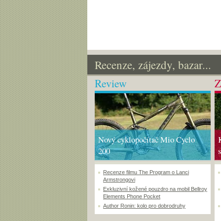
Recenze, zájezdy, bazar...
Review
Z
Nový cyklopočítač Mio Cyclo
200
Recenze filmu The Program o Lanci
Armstrongovi
Exkluzivní kožené pouzdro na mobil Bellroy
Elements Phone Pocket
Author Ronin: kolo pro dobrodruhy