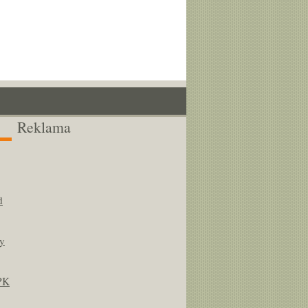
Reklama
d
y
PK