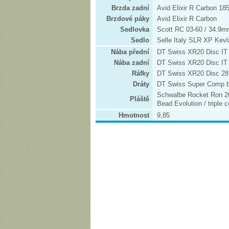
Brzda zadní
Avid Elixir R Carbon 1
Brzdové páky
Avid Elixir R Carbon
Sedlovka
Scott RC 03-60 / 34.9
Sedlo
Selle Italy SLR XP Kevla
Nába přední
DT Swiss XR20 Disc I
Nába zadní
DT Swiss XR20 Disc I
Ráfky
DT Swiss XR20 Disc 28
Dráty
DT Swiss Super Comp b
Schwalbe Rocket Ron 26
Pláště
Bead Evolution / triple
Hmotnost
9,85