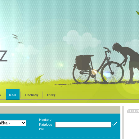
p
Kola
Obchody
Fotky
Hledat v
Katalogu
kol: