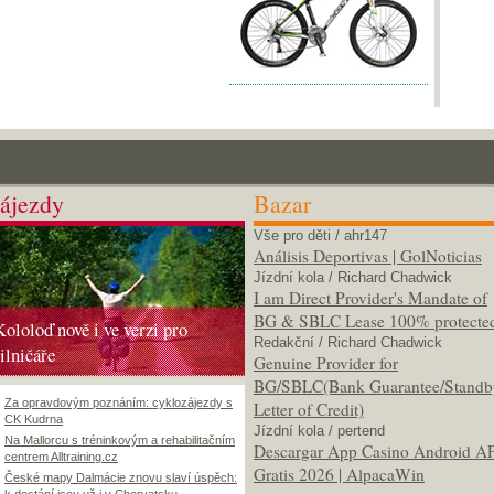
ájezdy
Bazar
Vše pro děti
/ ahr147
Análisis Deportivas | GolNoticias
Jízdní kola
/ Richard Chadwick
I am Direct Provider's Mandate of
BG & SBLC Lease 100% protecte
Kololoď nově i ve verzi pro
Redakční
/ Richard Chadwick
silničáře
Genuine Provider for
BG/SBLC(Bank Guarantee/Standb
Za opravdovým poznáním: cyklozájezdy s
Letter of Credit)
CK Kudrna
Jízdní kola
/ pertend
Na Mallorcu s tréninkovým a rehabilitačním
Descargar App Casino Android A
centrem Alltraining.cz
Gratis 2026 | AlpacaWin
České mapy Dalmácie znovu slaví úspěch: