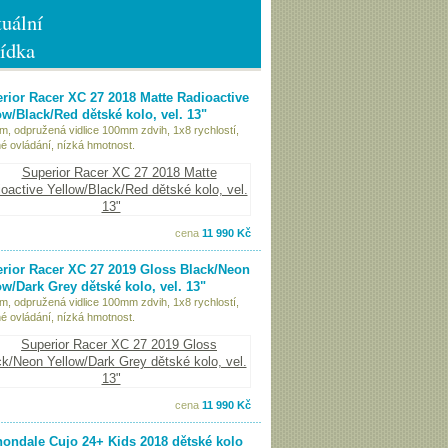
uální
ídka
rior Racer XC 27 2018 Matte Radioactive
ow/Black/Red dětské kolo, vel. 13"
ám, odpružená vidlice 100mm zdvih, 1x8 rychlostí,
é ovládání, nízká hmotnost.
cena
11 990 Kč
rior Racer XC 27 2019 Gloss Black/Neon
ow/Dark Grey dětské kolo, vel. 13"
ám, odpružená vidlice 100mm zdvih, 1x8 rychlostí,
é ovládání, nízká hmotnost.
cena
11 990 Kč
ondale Cujo 24+ Kids 2018 dětské kolo