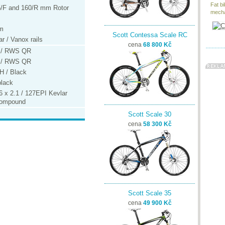
Fat bi
85/F and 160/R mm Rotor
mecha
mm
Scott Contessa Scale RC
r / Vanox rails
cena
68 800 Kč
T / RWS QR
T / RWS QR
H / Black
lack
 x 2.1 / 127EPI Kevlar
 compound
Scott Scale 30
cena
58 300 Kč
Scott Scale 35
cena
49 900 Kč