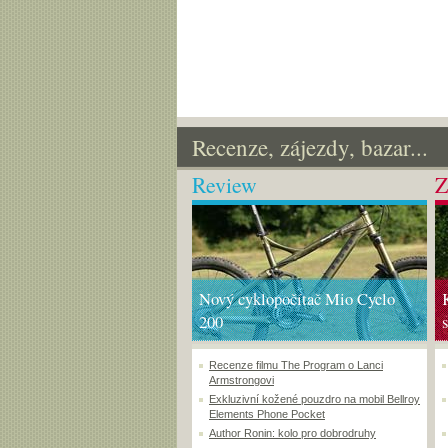
Recenze, zájezdy, bazar...
Review
Z
Nový cyklopočítač Mio Cyclo
200
Recenze filmu The Program o Lanci
Armstrongovi
Exkluzivní kožené pouzdro na mobil Bellroy
Elements Phone Pocket
Author Ronin: kolo pro dobrodruhy