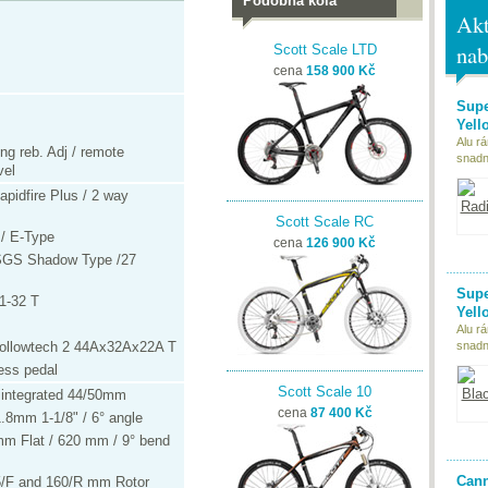
Podobná kola
Akt
nab
Scott Scale LTD
cena
158 900 Kč
Supe
Yell
Alu r
ng reb. Adj / remote
snadn
vel
idfire Plus / 2 way
Scott Scale RC
/ E-Type
cena
126 900 Kč
GS Shadow Type /27
Supe
1-32 T
Yell
Alu r
ollowtech 2 44Ax32Ax22A T
snadn
ess pedal
Scott Scale 10
 integrated 44/50mm
cena
87 400 Kč
1.8mm 1-1/8" / 6° angle
m Flat / 620 mm / 9° bend
Cann
85/F and 160/R mm Rotor