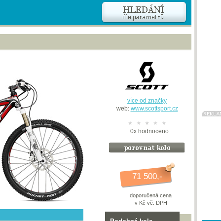
více od značky
web:
www.scottsport.cz
0
x
hodnoceno
71 500,-
doporučená cena
v Kč vč. DPH