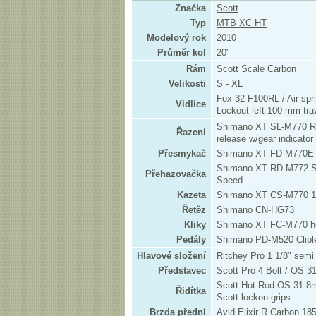
Značka
Scott
Typ
MTB XC HT
Modelový rok
2010
Průměr kol
20"
Rám
Scott Scale Carbon
Velikosti
S - XL
Fox 32 F100RL / Air spri
Vidlice
Lockout left 100 mm tra
Shimano XT SL-M770 Rap
Řazení
release w/gear indicator
Přesmykač
Shimano XT FD-M770E 
Shimano XT RD-M772 S
Přehazovačka
Speed
Kazeta
Shimano XT CS-M770 1
Řetěz
Shimano CN-HG73
Kliky
Shimano XT FC-M770 h
Pedály
Shimano PD-M520 Clipl
Hlavové složení
Ritchey Pro 1 1/8" semi
Představec
Scott Pro 4 Bolt / OS 3
Scott Hot Rod OS 31.8m
Řidítka
Scott lockon grips
Brzda přední
Avid Elixir R Carbon 1