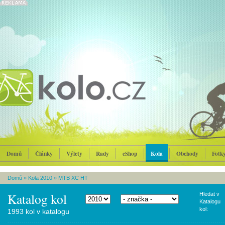
Domů
Články
Výlety
Rady
eShop
Kola
Obchody
Fotk
Domů
»
Kola 2010
»
MTB XC HT
Katalog kol
Hledat v
Katalogu
kol:
1993 kol v katalogu