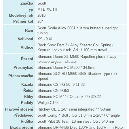
Značka
Scott
Typ
MTB XC HT
Modelový rok
2010
Průměr kol
26"
Scott Scale Alloy 6061 custom butted superlight
Rám
tubing
Velikosti
XS - XXL
Rock Shox Dart 2 / Alloy Steerer Coil Spring /
Vidlice
Keyturn Lockout reb. Adj. / 100 mm travel
Shimano Deore SL-M590 Rapidfire plus / 2 way
Řazení
release w/gear indicator
Přesmykač
Shimano Deore FC-M590 / 34.9mm
Shimano SLX RD-M660 SGS Shadow Type / 27
Přehazovačka
Speed
Kazeta
Shimano CS HG-50 -9 11-32 T
Řetěz
Shimano CN-HG53
Kliky
Shimano FC-M442 Octalink 44x32x22 T
Pedály
Wellgo C128
Hlavové složení
Ritchey OE 1 1/8" semi integrated 44/50mm
Představec
Scott Comp 4 Bolt / OS 31.8mm 1-1/8" / 6° angle
Řidítka
Scott Pilot 18 Team 18mm rise / OS / 640mm
Brzda přední
Shimano BR-M486 Disc 180/F and 160/R mm Rotor