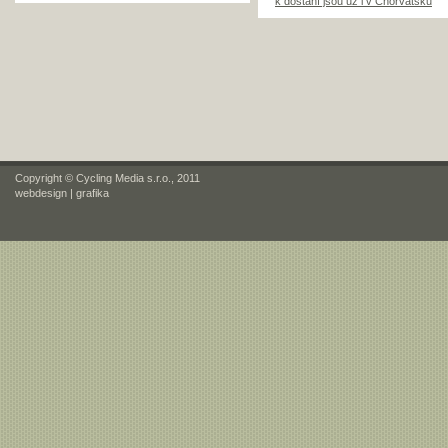
k dostání jsou už i v Chorvatsku
Copyright © Cycling Media s.r.o., 2011
webdesign
|
grafika