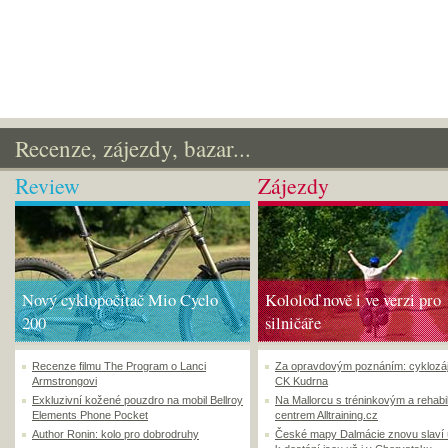
Recenze, zájezdy, bazar...
Review
Zájezdy
Nový cyklopočítač Mio Cyclo
Kololoď nově i ve verzi pro
200
silničáře
Recenze filmu The Program o Lanci
Za opravdovým poznáním: cyklozá
Armstrongovi
CK Kudrna
Exkluzivní kožené pouzdro na mobil Bellroy
Na Mallorcu s tréninkovým a rehabi
Elements Phone Pocket
centrem Alltraining.cz
Author Ronin: kolo pro dobrodruhy
České mapy Dalmácie znovu slaví