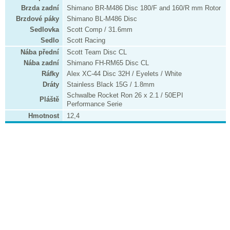
Brzda zadní
Shimano BR-M486 Disc 180/F and 160/R mm Rotor
Brzdové páky
Shimano BL-M486 Disc
Sedlovka
Scott Comp / 31.6mm
Sedlo
Scott Racing
Nába přední
Scott Team Disc CL
Nába zadní
Shimano FH-RM65 Disc CL
Ráfky
Alex XC-44 Disc 32H / Eyelets / White
Dráty
Stainless Black 15G / 1.8mm
Schwalbe Rocket Ron 26 x 2.1 / 50EPI
Pláště
Performance Serie
Hmotnost
12,4