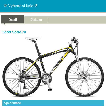
Vyberte si kolo
Detail
Diskuze
Scott Scale 70
Specifikace