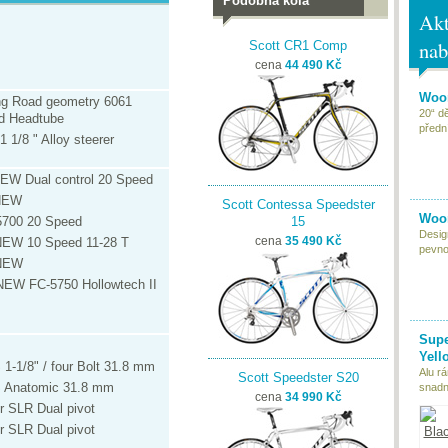
Podobná kola
Akt
nab
Scott CR1 Comp
cena
44 490 Kč
Woom
ng Road geometry 6061
20“ d
ed Headtube
předn
 1/8 " Alloy steerer
EW Dual control 20 Speed
 NEW
Scott Contessa Speedster
Woom
700 20 Speed
15
Desig
NEW 10 Speed 11-28 T
cena
35 490 Kč
pevnou
 NEW
EW FC-5750 Hollowtech II
Supe
Yell
 1-1/8" / four Bolt 31.8 mm
Alu r
Scott Speedster S20
S Anatomic 31.8 mm
snadn
cena
34 990 Kč
 SLR Dual pivot
 SLR Dual pivot