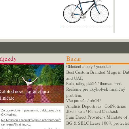
ájezdy
Bazar
Oblečení a boty
/ yousufali
Best Custom Branded Mugs in Du
and UAE
Kola, ráfky, pláště
/ thomas frank
Riešenie pre akýkoľvek finančný
Kololoď nově i ve verzi pro
problém.
silničáře
Vše pro děti
/ ahr147
Análisis Deportivas | GolNoticias
Za opravdovým poznáním: cyklozájezdy s
Jízdní kola
/ Richard Chadwick
CK Kudrna
I am Direct Provider's Mandate of
Na Mallorcu s tréninkovým a rehabilitačním
BG & SBLC Lease 100% protecte
centrem Alltraining.cz