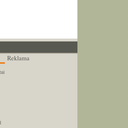
Reklama
bai
d