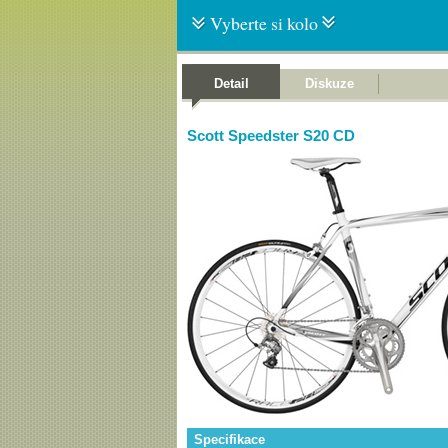
Vyberte si kolo
Detail
Diskuze
Scott Speedster S20 CD
Specifikace