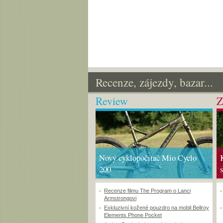
Recenze, zájezdy, bazar...
Review
Z
Nový cyklopočítač Mio Cyclo
200
Recenze filmu The Program o Lanci
Armstrongovi
Exkluzivní kožené pouzdro na mobil Bellroy
Elements Phone Pocket