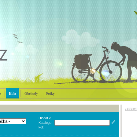
p
Kola
Obchody
Fotky
Hledat v
Katalogu
kol: