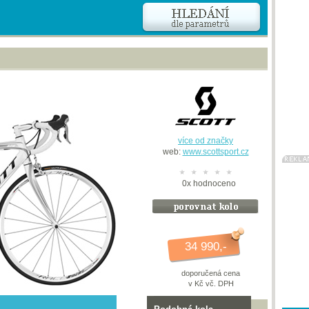
více od značky
web:
www.scottsport.cz
0
x
hodnoceno
34 990,-
doporučená cena
v Kč vč. DPH