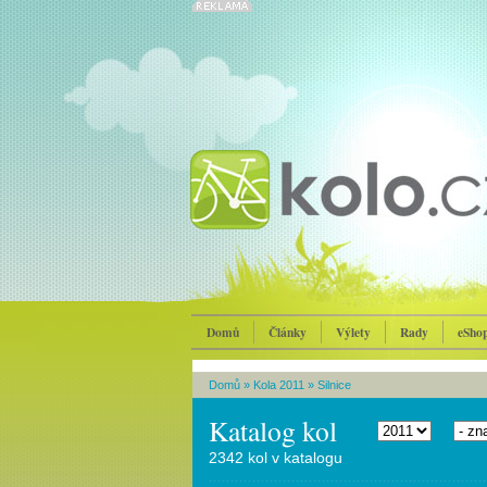
Domů
Články
Výlety
Rady
eSho
Domů
»
Kola 2011
»
Silnice
Katalog kol
2342 kol v katalogu