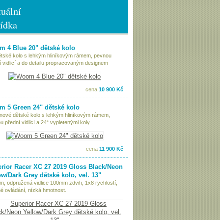
uální
ídka
 4 Blue 20" dětské kolo
ětské kolo s lehkým hliníkovým rámem, pevnou
í vidlicí a do detailu propracovaným designem
cena
10 900 Kč
 5 Green 24" dětské kolo
nové dětské kolo s lehkým hliníkovým rámem,
 přední vidlicí a 24“ vypletenými koly.
cena
11 900 Kč
rior Racer XC 27 2019 Gloss Black/Neon
ow/Dark Grey dětské kolo, vel. 13"
ám, odpružená vidlice 100mm zdvih, 1x8 rychlostí,
é ovládání, nízká hmotnost.