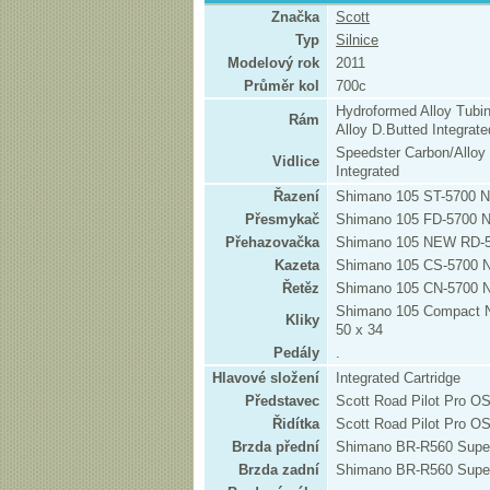
Značka
Scott
Typ
Silnice
Modelový rok
2011
Průměr kol
700c
Hydroformed Alloy Tubi
Rám
Alloy D.Butted Integrat
Speedster Carbon/Alloy 1
Vidlice
Integrated
Řazení
Shimano 105 ST-5700 N
Přesmykač
Shimano 105 FD-5700
Přehazovačka
Shimano 105 NEW RD-5
Kazeta
Shimano 105 CS-5700 
Řetěz
Shimano 105 CN-5700
Shimano 105 Compact N
Kliky
50 x 34
Pedály
.
Hlavové složení
Integrated Cartridge
Představec
Scott Road Pilot Pro OS
Řidítka
Scott Road Pilot Pro O
Brzda přední
Shimano BR-R560 Super
Brzda zadní
Shimano BR-R560 Super