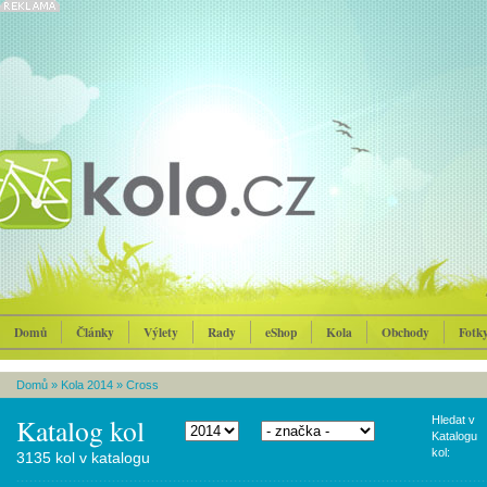
Domů
Články
Výlety
Rady
eShop
Kola
Obchody
Fotk
Domů
»
Kola 2014
»
Cross
Katalog kol
Hledat v
Katalogu
kol:
3135 kol v katalogu