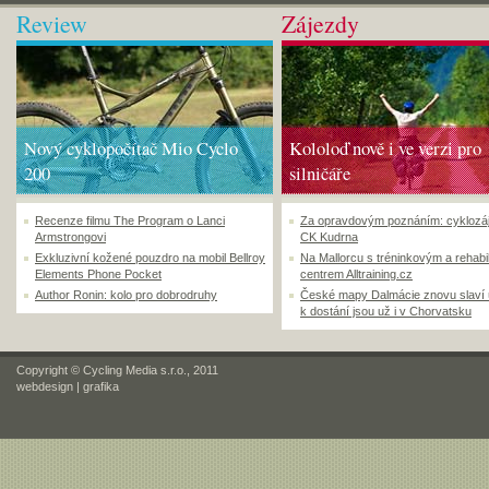
Review
Zájezdy
Nový cyklopočítač Mio Cyclo
Kololoď nově i ve verzi pro
200
silničáře
Recenze filmu The Program o Lanci
Za opravdovým poznáním: cyklozá
Armstrongovi
CK Kudrna
Exkluzivní kožené pouzdro na mobil Bellroy
Na Mallorcu s tréninkovým a rehabi
Elements Phone Pocket
centrem Alltraining.cz
Author Ronin: kolo pro dobrodruhy
České mapy Dalmácie znovu slaví
k dostání jsou už i v Chorvatsku
Copyright © Cycling Media s.r.o., 2011
webdesign
|
grafika