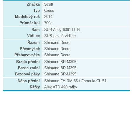
Značka
Scott
Typ
Cross
Modelový rok
2014
Průměr kol
700c
Rám
SUB Alloy 6061 D. B.
Vidlice
SUB pevná vidlice
Řazení
Shimano Deore
Přesmykač
Shimano Deore
Přehazovačka
Shimano Deore
Brzda přední
Shimano BR-M395
Brzda zadní
Shimano BR-M395
Brzdové páky
Shimano BR-M395
Nába přední
Shimano FH-RM 35 / Formula CL-51
Ráfky
Alex ATD 490 ráfky