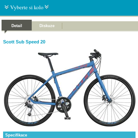
Vyberte si kolo
Detail
Diskuze
Scott Sub Speed 20
Specifikace