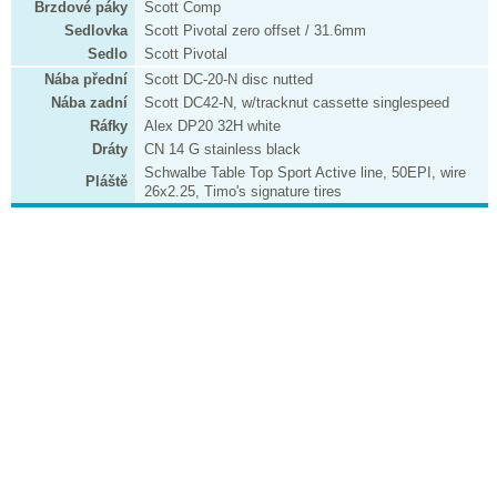
Brzdové páky
Scott Comp
Sedlovka
Scott Pivotal zero offset / 31.6mm
Sedlo
Scott Pivotal
Nába přední
Scott DC-20-N disc nutted
Nába zadní
Scott DC42-N, w/tracknut cassette singlespeed
Ráfky
Alex DP20 32H white
Dráty
CN 14 G stainless black
Schwalbe Table Top Sport Active line, 50EPI, wire
Pláště
26x2.25, Timo's signature tires