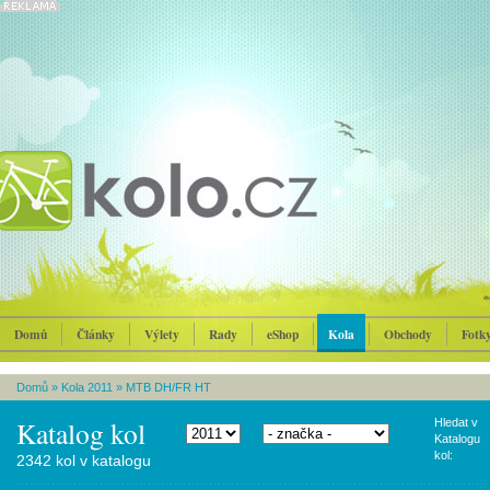
Domů
Články
Výlety
Rady
eShop
Kola
Obchody
Fotk
Domů
»
Kola 2011
»
MTB DH/FR HT
Katalog kol
Hledat v
Katalogu
kol:
2342 kol v katalogu