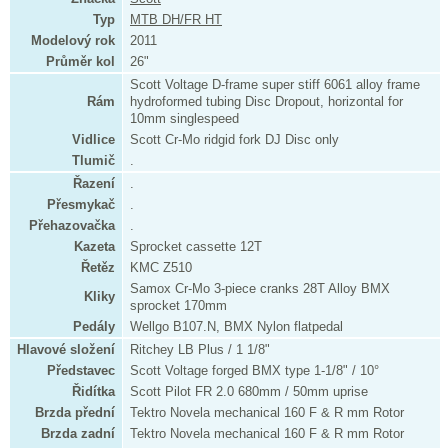
Typ
MTB DH/FR HT
Modelový rok
2011
Průměr kol
26"
Scott Voltage D-frame super stiff 6061 alloy frame
Rám
hydroformed tubing Disc Dropout, horizontal for
10mm singlespeed
Vidlice
Scott Cr-Mo ridgid fork DJ Disc only
Tlumič
.
Řazení
.
Přesmykač
.
Přehazovačka
.
Kazeta
Sprocket cassette 12T
Řetěz
KMC Z510
Samox Cr-Mo 3-piece cranks 28T Alloy BMX
Kliky
sprocket 170mm
Pedály
Wellgo B107.N, BMX Nylon flatpedal
Hlavové složení
Ritchey LB Plus / 1 1/8"
Představec
Scott Voltage forged BMX type 1-1/8" / 10°
Řidítka
Scott Pilot FR 2.0 680mm / 50mm uprise
Brzda přední
Tektro Novela mechanical 160 F & R mm Rotor
Brzda zadní
Tektro Novela mechanical 160 F & R mm Rotor