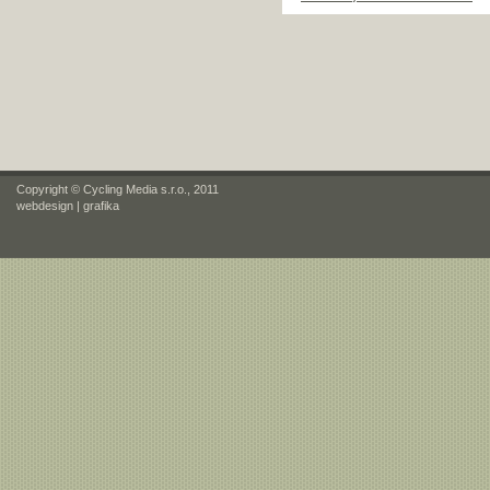
Copyright © Cycling Media s.r.o., 2011
webdesign
|
grafika