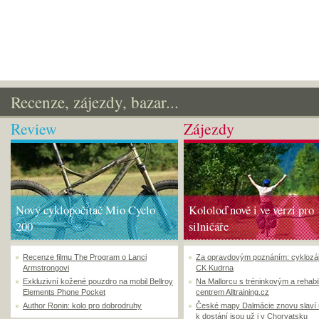
Recenze, zájezdy, bazar...
Review
Zájezdy
Nový cyklopočítač Mio Cyclo
Kololoď nově i ve verzi pro
200
silničáře
Recenze filmu The Program o Lanci
Za opravdovým poznáním: cyklozá
Armstrongovi
CK Kudrna
Exkluzivní kožené pouzdro na mobil Bellroy
Na Mallorcu s tréninkovým a rehabi
Elements Phone Pocket
centrem Alltraining.cz
Author Ronin: kolo pro dobrodruhy
České mapy Dalmácie znovu slaví
k dostání jsou už i v Chorvatsku