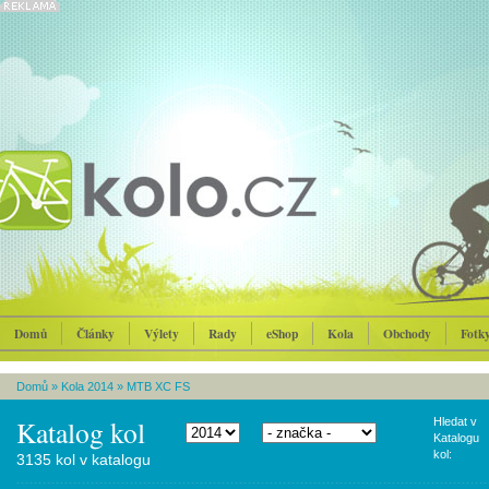
Domů
Články
Výlety
Rady
eShop
Kola
Obchody
Fotk
Domů
»
Kola 2014
»
MTB XC FS
Katalog kol
Hledat v
Katalogu
kol:
3135 kol v katalogu