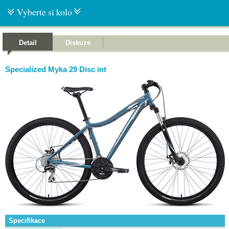
Vyberte si kolo
Detail
Diskuze
Specialized Myka 29 Disc int
Specifikace