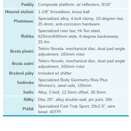
Pedály
Composite platform, w/ reflectors, 9/16"
Hlavové složení
1-1/8" threadless, loose ball
Specialized alloy, 4-bolt clamp, 10-degree rise,
Představec
25.4mm, anti-corrosion hardware
Specialized riser bar, Hi-Ten steel,
Řidítka
620mm/640mm wide, 8-degree backsweep,
25.4m
Tektro Novela, mechanical disc, dual pad angle
Brzda přední
adjustment, 160mm rotor
Tektro Novela, mechanical disc, dual pad angle
Brzda zadní
adjustment, 160mm rotor
Brzdové páky
Included w/ shifter
Specialized Body Geometry Riva Plus
Sedlovka
Women's, steel rails, 155mm
Sedlo
Alloy, 2-bolt, 12.5mm offset, 30.9mm
Ráfky
Disc 29", alloy double-wall, pin joint, 36h
Specialized Fast Trak Sport, 29x2.0", wire
Pláště
bead, 40TPI