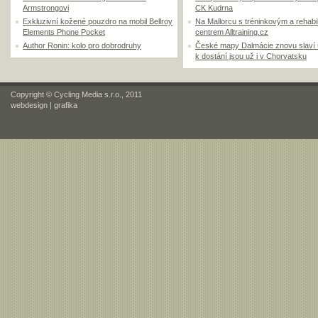
Armstrongovi
CK Kudrna
Exkluzivní kožené pouzdro na mobil Bellroy
Na Mallorcu s tréninkovým a rehabi
Elements Phone Pocket
centrem Alltraining.cz
Author Ronin: kolo pro dobrodruhy
České mapy Dalmácie znovu slaví
k dostání jsou už i v Chorvatsku
Copyright © Cycling Media s.r.o., 2011
webdesign
|
grafika