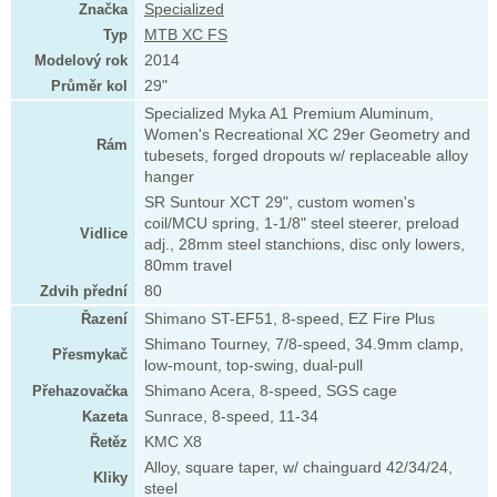
Značka
Specialized
Typ
MTB XC FS
Modelový rok
2014
Průměr kol
29"
Specialized Myka A1 Premium Aluminum,
Women's Recreational XC 29er Geometry and
Rám
tubesets, forged dropouts w/ replaceable alloy
hanger
SR Suntour XCT 29", custom women's
coil/MCU spring, 1-1/8" steel steerer, preload
Vidlice
adj., 28mm steel stanchions, disc only lowers,
80mm travel
Zdvih přední
80
Řazení
Shimano ST-EF51, 8-speed, EZ Fire Plus
Shimano Tourney, 7/8-speed, 34.9mm clamp,
Přesmykač
low-mount, top-swing, dual-pull
Přehazovačka
Shimano Acera, 8-speed, SGS cage
Kazeta
Sunrace, 8-speed, 11-34
Řetěz
KMC X8
Alloy, square taper, w/ chainguard 42/34/24,
Kliky
steel