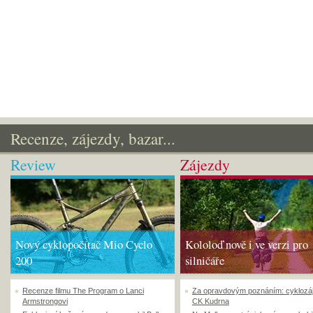
Recenze, zájezdy, bazar...
Review
Zájezdy
Nový cyklopočítač Mio Cyclo
Kololoď nově i ve verzi pro
200
silničáře
Recenze filmu The Program o Lanci
Za opravdovým poznáním: cyklozá
Armstrongovi
CK Kudrna