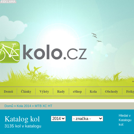
Domů
Články
Výlety
Rady
eShop
Kola
Obchody
Fotk
Domů
»
Kola 2014
»
MTB XC HT
Katalog kol
Hledat v
Katalogu
kol:
3135 kol v katalogu