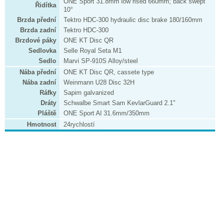
ONE Sport 31.8mm low rised 660mm; back swept
Řidítka
10°
Brzda přední
Tektro HDC-300 hydraulic disc brake 180/160mm
Brzda zadní
Tektro HDC-300
Brzdové páky
ONE KT Disc QR
Sedlovka
Selle Royal Seta M1
Sedlo
Marvi SP-910S Alloy/steel
Nába přední
ONE KT Disc QR, cassete type
Nába zadní
Weinmann U28 Disc 32H
Ráfky
Sapim galvanized
Dráty
Schwalbe Smart Sam KevlarGuard 2.1"
Pláště
ONE Sport Al 31.6mm/350mm
Hmotnost
24rychlostí