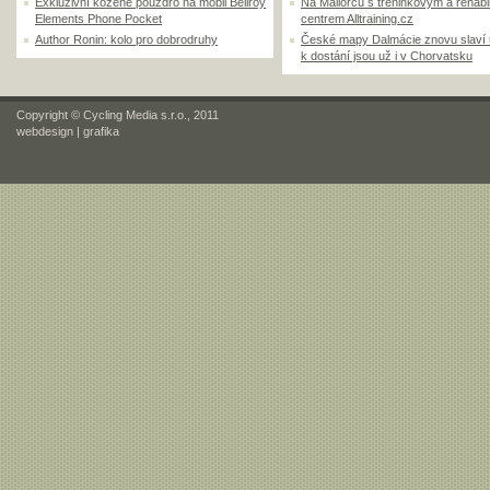
Exkluzivní kožené pouzdro na mobil Bellroy
Na Mallorcu s tréninkovým a rehabi
Elements Phone Pocket
centrem Alltraining.cz
Author Ronin: kolo pro dobrodruhy
České mapy Dalmácie znovu slaví
k dostání jsou už i v Chorvatsku
Copyright © Cycling Media s.r.o., 2011
webdesign
|
grafika