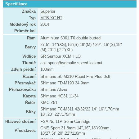
Specifikace
Značka
Superior
Typ
MTB XC HT
Modelový rok
2014
Průměr kol
Rám
Aluminium 6061.T6 double butted
27.5": 14"(XS);16"(S);18"(M) / 29": 16"(S);18"
Barvy
(M);20"(L);22"(XL)
Vidlice
SR Suntour XCM HLO
Tlumič
coil spring/hydraulic speed lockout
Zdvih přední
100mm
Řazení
Shimano SL-M310 Rapid Fire Plus 3x8
Přesmykač
Shimano FD-M190 34.9mm
Přehazovačka
Shimano Alivio
Kazeta
Shimano HG31 11-34
Řetěz
KMC Z51
Shimano FC-M311 42/32/22 14",16"/170mm
Kliky
18",20",22"/175mm
Hlavové složení
FSA No.11P Semi-Cartridge
ONE Sport 31.8mm 14",16",18"/90mm,
Představec
18(27,5)",20",22"/110mm