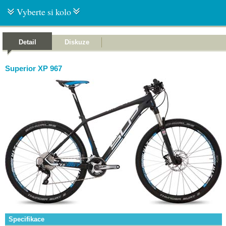
Vyberte si kolo
Detail
Diskuze
Superior XP 967
Specifikace