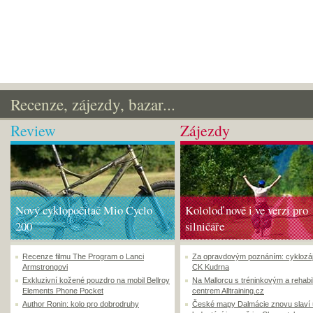
Recenze, zájezdy, bazar...
Review
Zájezdy
Nový cyklopočítač Mio Cyclo
Kololoď nově i ve verzi pro
200
silničáře
Recenze filmu The Program o Lanci
Za opravdovým poznáním: cyklozá
Armstrongovi
CK Kudrna
Exkluzivní kožené pouzdro na mobil Bellroy
Na Mallorcu s tréninkovým a rehabi
Elements Phone Pocket
centrem Alltraining.cz
Author Ronin: kolo pro dobrodruhy
České mapy Dalmácie znovu slaví