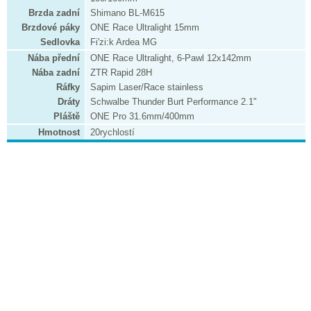
Brzda zadní
Shimano BL-M615
Brzdové páky
ONE Race Ultralight 15mm
Sedlovka
Fi'zi:k Ardea MG
Nába přední
ONE Race Ultralight, 6-Pawl 12x142mm
Nába zadní
ZTR Rapid 28H
Ráfky
Sapim Laser/Race stainless
Dráty
Schwalbe Thunder Burt Performance 2.1"
Pláště
ONE Pro 31.6mm/400mm
Hmotnost
20rychlostí