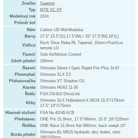
Značka
Superior
Typ
MTB XC HT
Modelový rok
2014
Průměr kol
Rám
Carbon UD Mid-Modulus
Barvy
27.5":15.5"(S);17.5"(M) / 29":17.5"(M);19"(L)
Rock Shox Reba RL Tapered, 15mm+PushLoc
Vidlice
remote LO
Tlumič
Solo Air/Motion Control
Zdvih přední
100mm
Řazení
Shimano Deore I-Spec Rapid Fire Plus 2x10
Přesmykač
Shimano SLX E2
Přehazovačka
Shimano XT Shadow GS
Kazeta
Shimano HG62 11-36
Řetěz
FSA CN-910 DriveLink
Shimano SLX Hollowtech ll 38/24 15.5"/170mm
Kliky
17.5",19"/175mm
Hlavové složení
FSA No.42/48 ACB
Představec
ONE Pro 31.8mm, 17.5"/90mm, 15.5",19"/110mm
Řidítka
ONE Race 31.8mm flat 680mm; back swept 10°
Shimano BL-M615 hydraulic disc brake, rotor
Brzda přední
180/160mm