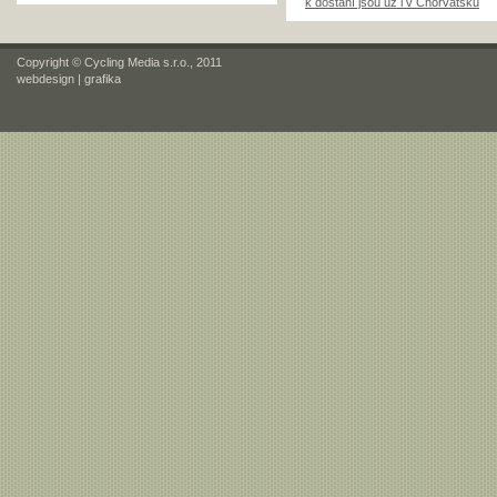
k dostání jsou už i v Chorvatsku
Copyright © Cycling Media s.r.o., 2011
webdesign
|
grafika