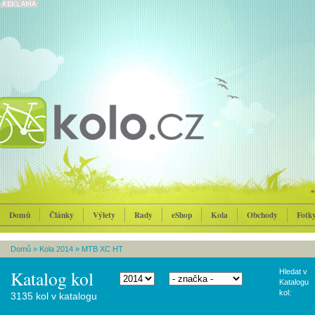
Domů
Články
Výlety
Rady
eShop
Kola
Obchody
Fotk
Domů
»
Kola 2014
»
MTB XC HT
Katalog kol
Hledat v
Katalogu
kol:
3135 kol v katalogu