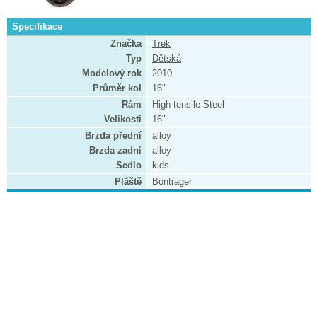
Specifikace
Značka
Trek
Typ
Dětská
Modelový rok
2010
Průměr kol
16"
Rám
High tensile Steel
Velikosti
16"
Brzda přední
alloy
Brzda zadní
alloy
Sedlo
kids
Pláště
Bontrager