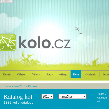
Domů
Články
Výlety
Rady
eShop
Kola
Obchody
Fotk
Domů
»
Kola 2010
»
Dětská
Katalog kol
Hledat v
Katalogu
kol:
1993 kol v katalogu