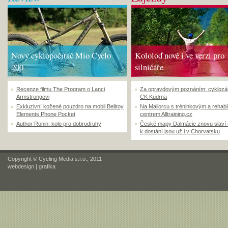
Nový cyklopočítač Mio Cyclo
Kololoď nově i ve verzi pro
200
silničáře
Recenze filmu The Program o Lanci
Za opravdovým poznáním: cyklozá
Armstrongovi
CK Kudrna
Exkluzivní kožené pouzdro na mobil Bellroy
Na Mallorcu s tréninkovým a rehabi
Elements Phone Pocket
centrem Alltraining.cz
Author Ronin: kolo pro dobrodruhy
České mapy Dalmácie znovu slaví
k dostání jsou už i v Chorvatsku
Copyright © Cycling Media s.r.o., 2011
webdesign
|
grafika