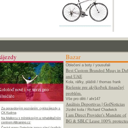
ájezdy
Bazar
Oblečení a boty
/ yousufali
Best Custom Branded Mugs in Du
and UAE
Kola, ráfky, pláště
/ thomas frank
Riešenie pre akýkoľvek finančný
Kololoď nově i ve verzi pro
problém.
silničáře
Vše pro děti
/ ahr147
Análisis Deportivas | GolNoticias
Za opravdovým poznáním: cyklozájezdy s
Jízdní kola
/ Richard Chadwick
CK Kudrna
I am Direct Provider's Mandate of
Na Mallorcu s tréninkovým a rehabilitačním
BG & SBLC Lease 100% protecte
centrem Alltraining.cz
České mapy Dalmácie znovu slaví úspěch: