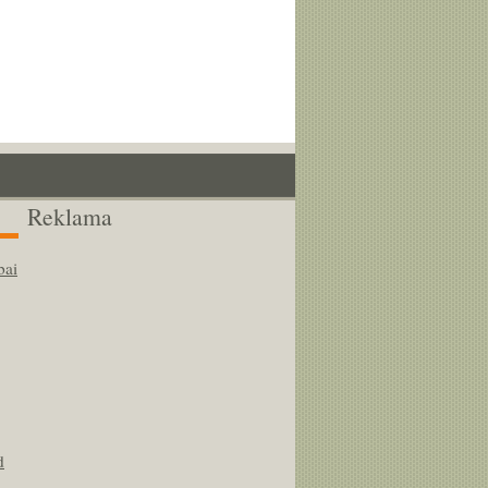
Reklama
bai
d