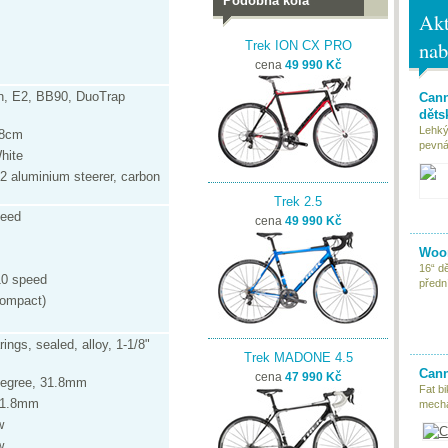
Podobná kola
Akt
nab
Trek ION CX PRO
cena
49 990 Kč
n, E2, BB90, DuoTrap
Cann
děts
Lehký
58cm
pevná 
hite
2 aluminium steerer, carbon
Trek 2.5
peed
cena
49 990 Kč
Woom
16“ d
10 speed
předn
compact)
rings, sealed, alloy, 1-1/8"
Trek MADONE 4.5
Cann
cena
47 990 Kč
 degree, 31.8mm
Fat bi
31.8mm
mecha
w
w