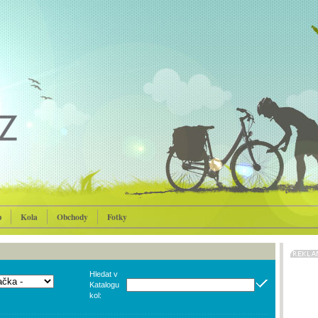
p
Kola
Obchody
Fotky
Hledat v
Katalogu
kol: