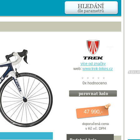
více od značky
web:
www.trek-bikes.cz
0
x
hodnoceno
47 990,-
doporučená cena
v Kč vč. DPH