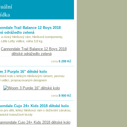
uální
ídka
ondale Trail Balance 12 Boys 2018
ké odrážedlo zelená
 a nízký hliníkový rám, hliníkové komponenty,
Little Lefty vidlice, váha 3,8 kg.
cena
6 299 Kč
 3 Purple 16" dětské kolo
ětské kolo s lehkým hliníkovým rámem, pevnou
í vidlicí, propracovaným designem
cena
8 900 Kč
ondale Cujo 24+ Kids 2018 dětské kolo
ke pro děti, lehký hliníkový rám s doživotní zárukou,
nické kotoučové brzdy