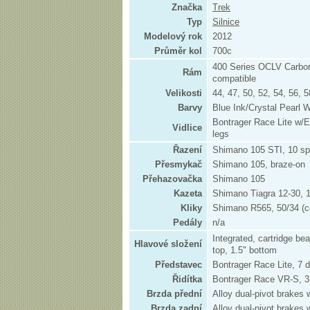
Značka
Trek
Typ
Silnice
Modelový rok
2012
Průměr kol
700c
400 Series OCLV Carbo
Rám
compatible
Velikosti
44, 47, 50, 52, 54, 56, 
Barvy
Blue Ink/Crystal Pearl W
Bontrager Race Lite w/E
Vidlice
legs
Řazení
Shimano 105 STI, 10 s
Přesmykač
Shimano 105, braze-on
Přehazovačka
Shimano 105
Kazeta
Shimano Tiagra 12-30, 
Kliky
Shimano R565, 50/34 (
Pedály
n/a
Integrated, cartridge bea
Hlavové složení
top, 1.5" bottom
Představec
Bontrager Race Lite, 7
Řidítka
Bontrager Race VR-S, 
Brzda přední
Alloy dual-pivot brakes 
Brzda zadní
Alloy dual-pivot brakes 