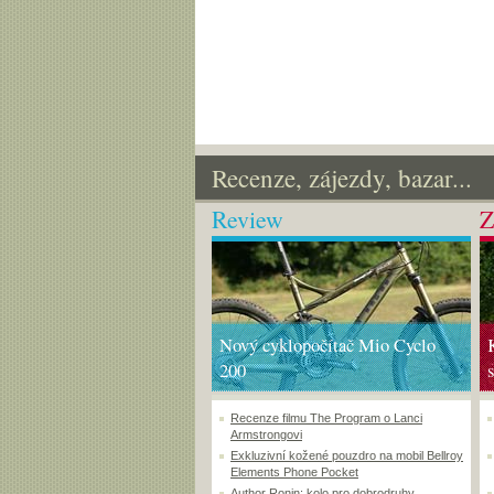
Recenze, zájezdy, bazar...
Review
Z
Nový cyklopočítač Mio Cyclo
200
Recenze filmu The Program o Lanci
Armstrongovi
Exkluzivní kožené pouzdro na mobil Bellroy
Elements Phone Pocket
Author Ronin: kolo pro dobrodruhy