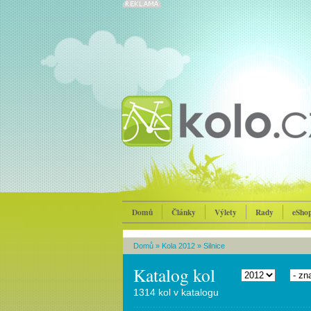
Domů
Články
Výlety
Rady
eSho
Domů
»
Kola 2012
»
Silnice
Katalog kol
1314 kol v katalogu