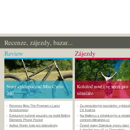
Recenze, zájezdy, bazar...
Review
Zájezdy
Nový cyklopočítač Mio Cyclo
Kololoď nově i ve verzi pro
200
silničáře
Recenze filmu The Program o Lanci
Za opravdovým poznáním: cyklozá
Armstrongovi
CK Kudrna
Exkluzivní kožené pouzdro na mobil Bellroy
Na Mallorcu s tréninkovým a rehabi
Elements Phone Pocket
centrem Alltraining.cz
Author Ronin: kolo pro dobrodruhy
České mapy Dalmácie znovu slaví
k dostání jsou už i v Chorvatsku