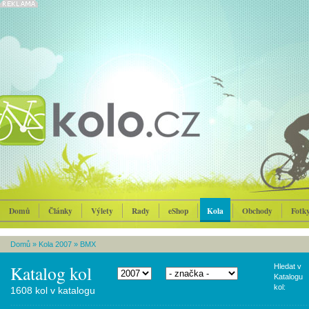
Domů
Články
Výlety
Rady
eShop
Kola
Obchody
Fotk
Domů
»
Kola 2007
»
BMX
Katalog kol
Hledat v
Katalogu
kol:
1608 kol v katalogu