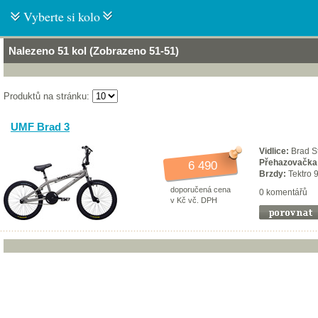
Vyberte si kolo
Nalezeno 51 kol (Zobrazeno 51-51)
Produktů na stránku:
UMF Brad 3
Vidlice:
Brad S
Přehazovačka
6 490
Brzdy:
Tektro 
doporučená cena
0 komentářů
v Kč vč. DPH