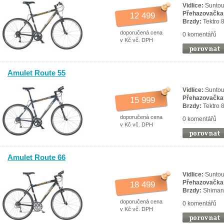
Vidlice:
Suntou
Přehazovačka
12 499
Brzdy:
Tektro 
doporučená cena
0 komentářů
v Kč vč. DPH
Amulet Route 55
Vidlice:
Suntou
Přehazovačka
15 999
Brzdy:
Tektro 
doporučená cena
0 komentářů
v Kč vč. DPH
Amulet Route 66
Vidlice:
Suntou
Přehazovačka
18 499
Brzdy:
Shiman
doporučená cena
0 komentářů
v Kč vč. DPH