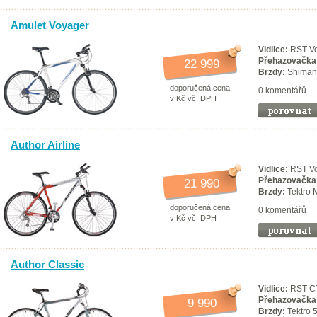
Amulet Voyager
Vidlice:
RST Vo
Přehazovačka
22 999
Brzdy:
Shiman
doporučená cena
0 komentářů
v Kč vč. DPH
Author Airline
Vidlice:
RST V
Přehazovačka
21 990
Brzdy:
Tektro 
doporučená cena
0 komentářů
v Kč vč. DPH
Author Classic
Vidlice:
RST C
Přehazovačka
9 990
Brzdy:
Tektro 