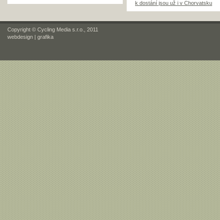
k dostání jsou už i v Chorvatsku
Copyright © Cycling Media s.r.o., 2011
webdesign
|
grafika