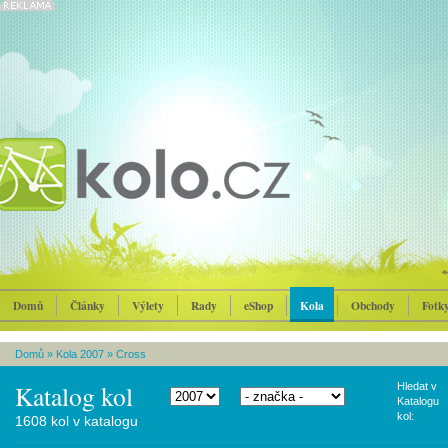
Domů
Články
Výlety
Rady
eShop
Kola
Obchody
Fotk
Domů
»
Kola 2007
»
Cross
Katalog kol
Hledat v
Katalogu
kol:
1608 kol v katalogu