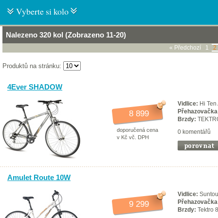
Vyberte si kolo
Nalezeno 320 kol (Zobrazeno 11-20)
« Předchozí
1
2
Produktů na stránku:
4Ever SHADOW
Vidlice:
Hi Ten
Přehazovačka
8 899
Brzdy:
TEKTR
doporučená cena
0 komentářů
v Kč vč. DPH
Amulet Route 10W
Vidlice:
Suntou
Přehazovačka
9 299
Brzdy:
Tektro 