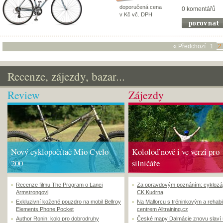
doporučená cena
0 komentářů
v Kč vč. DPH
« Předchozí
1
2
Recenze, zájezdy, bazar...
Review
Zájezdy
Nový cyklopočítač Mio Cyclo
Kololoď nově i ve verzi pro
200
silničáře
Recenze filmu The Program o Lanci
Za opravdovým poznáním: cyklozá
Armstrongovi
CK Kudrna
Exkluzivní kožené pouzdro na mobil Bellroy
Na Mallorcu s tréninkovým a rehabi
Elements Phone Pocket
centrem Alltraining.cz
Author Ronin: kolo pro dobrodruhy
České mapy Dalmácie znovu slaví