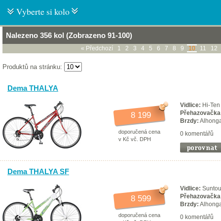
Vyberte si kolo
Nalezeno 356 kol (Zobrazeno 91-100)
« Předchozí
1
2
3
4
5
6
7
8
9
10
11
12
Produktů na stránku:
Dema THALYA
Vidlice:
Hi-Ten
Přehazovačka
8 199
Brzdy:
Alhong
doporučená cena
0 komentářů
v Kč vč. DPH
Dema THALYA SF
Vidlice:
Suntou
Přehazovačka
8 599
Brzdy:
Alhong
doporučená cena
0 komentářů