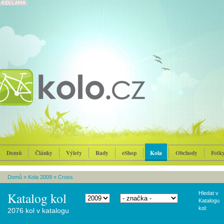
Domů
Články
Výlety
Rady
eShop
Kola
Obchody
Fotk
Domů
»
Kola 2009
»
Cross
Katalog kol
Hledat v
Katalogu
kol:
2076 kol v katalogu