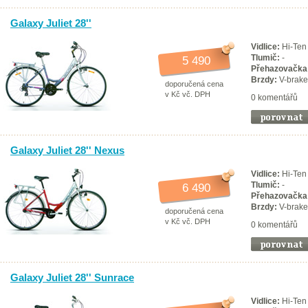
Galaxy Juliet 28''
Vidlice:
Hi-Ten
Tlumič:
-
5 490
Přehazovačka
Brzdy:
V-brake
doporučená cena
v Kč vč. DPH
0 komentářů
Galaxy Juliet 28'' Nexus
Vidlice:
Hi-Ten
Tlumič:
-
6 490
Přehazovačka
Brzdy:
V-brake
doporučená cena
v Kč vč. DPH
0 komentářů
Galaxy Juliet 28'' Sunrace
Vidlice:
Hi-Ten