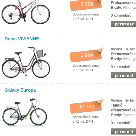
Přehazovačka
5 099
Brzdy:
Alhong
doporučená cena
0 komentářů
v Kč vč. DPH
Dema VIVIENNE
Vidlice:
Hi-Ten
Přehazovačka
6 999
Brzdy:
Alhong
doporučená cena
0 komentářů
v Kč vč. DPH
Galaxy Europa
Vidlice:
Hi-Ten
Tlumič:
-
10 790
Přehazovačka
Brzdy:
Saccon 
doporučená cena
v Kč vč. DPH
0 komentářů