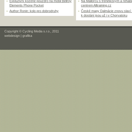
Exkluzivní kožené pouzdro na mobil Bellroy
Na Mallorcu s tréninkovým a rehabi
Elements Phone Pocket
centrem Alltraining.cz
Author Ronin: kolo pro dobrodruhy
České mapy Dalmácie znovu slaví
k dostání jsou už i v Chorvatsku
Copyright © Cycling Media s.r.o., 2011
webdesign
|
grafika