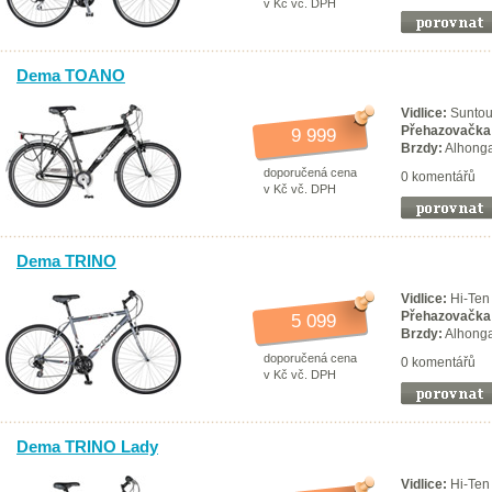
v Kč vč. DPH
Dema TOANO
Vidlice:
Suntou
Přehazovačka
9 999
Brzdy:
Alhong
doporučená cena
0 komentářů
v Kč vč. DPH
Dema TRINO
Vidlice:
Hi-Ten
Přehazovačka
5 099
Brzdy:
Alhong
doporučená cena
0 komentářů
v Kč vč. DPH
Dema TRINO Lady
Vidlice:
Hi-Ten