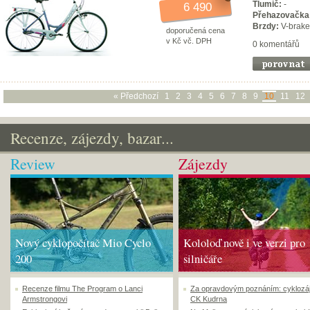
Tlumič:
-
6 490
Přehazovačka
Brzdy:
V-brake
doporučená cena
v Kč vč. DPH
0 komentářů
« Předchozí
1
2
3
4
5
6
7
8
9
10
11
12
Recenze, zájezdy, bazar...
Review
Zájezdy
Nový cyklopočítač Mio Cyclo
Kololoď nově i ve verzi pro
200
silničáře
Recenze filmu The Program o Lanci
Za opravdovým poznáním: cyklozá
Armstrongovi
CK Kudrna