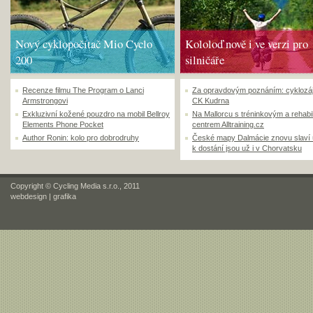
Nový cyklopočítač Mio Cyclo
Kololoď nově i ve verzi pro
200
silničáře
Recenze filmu The Program o Lanci
Za opravdovým poznáním: cyklozá
Armstrongovi
CK Kudrna
Exkluzivní kožené pouzdro na mobil Bellroy
Na Mallorcu s tréninkovým a rehabi
Elements Phone Pocket
centrem Alltraining.cz
Author Ronin: kolo pro dobrodruhy
České mapy Dalmácie znovu slaví
k dostání jsou už i v Chorvatsku
Copyright © Cycling Media s.r.o., 2011
webdesign
|
grafika