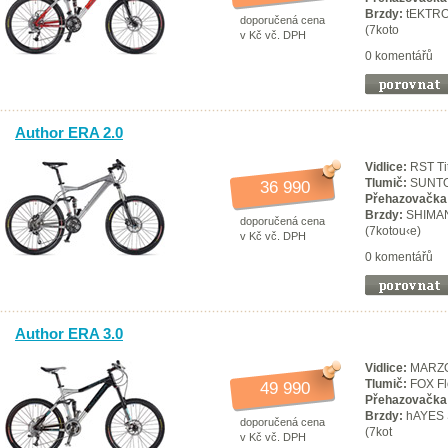
Brzdy:
tEKTRO 
doporučená cena
(7koto
v Kč vč. DPH
0 komentářů
Author ERA 2.0
Vidlice:
RST Ti
Tlumič:
SUNTOU
36 990
Přehazovačka
Brzdy:
SHIMANO
doporučená cena
(7kotou‹e)
v Kč vč. DPH
0 komentářů
Author ERA 3.0
Vidlice:
MARZOC
Tlumič:
FOX Fl
49 990
Přehazovačka
Brzdy:
hAYES S
doporučená cena
(7kot
v Kč vč. DPH