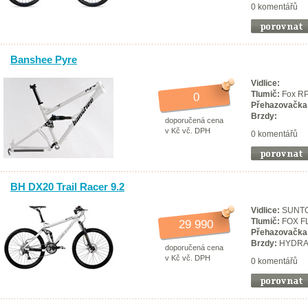
0 komentářů
Banshee Pyre
Vidlice:
Tlumič:
Fox R
0
Přehazovačka
Brzdy:
doporučená cena
v Kč vč. DPH
0 komentářů
BH DX20 Trail Racer 9.2
Vidlice:
SUNTO
Tlumič:
FOX F
29 990
Přehazovačka
Brzdy:
HYDRAU
doporučená cena
v Kč vč. DPH
0 komentářů