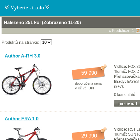
Vyberte si kolo
Nalezeno 251 kol (Zobrazeno 11-20)
« Předchozí
1
2
Produktů na stránku:
Author A-RH 3.0
Vidlice:
FOX 36
Tlumič:
FOX DH
59 990
Přehazovačka
Brzdy:
hAYES S
doporučená cena
(8+7k
v Kč vč. DPH
0 komentářů
Author ERA 1.0
Vidlice:
RST La
Tlumič:
SUNTOU
29 990
Přehazovačka