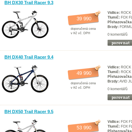
BH DX30 Trail Racer 9.3
Vidlice:
ROCK 
Tlumič:
FOX F
39 990
Přehazovačka
Brzdy:
FORMU
doporučená cena
v Kč vč. DPH
0 komentářů
BH DX40 Trail Racer 9.4
Vidlice:
ROCK 
Tlumič:
ROCK 
49 990
Přehazovačka
Brzdy:
AVID JU
doporučená cena
v Kč vč. DPH
0 komentářů
BH DX50 Trail Racer 9.5
Vidlice:
FOX F
Tlumič:
FOX F
53 990
Přehazovačka