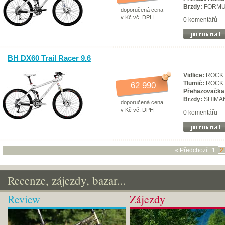
Brzdy:
FORMU
doporučená cena
v Kč vč. DPH
0 komentářů
BH DX60 Trail Racer 9.6
Vidlice:
ROCK 
Tlumič:
ROCK 
62 990
Přehazovačka
Brzdy:
SHIMA
doporučená cena
v Kč vč. DPH
0 komentářů
« Předchozí
1
2
Recenze, zájezdy, bazar...
Review
Zájezdy