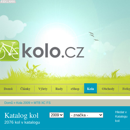
Domů
Články
Výlety
Rady
eShop
Kola
Obchody
Fotk
Domů
»
Kola 2009
»
MTB XC FS
Katalog kol
Hledat v
Katalogu
kol:
2076 kol v katalogu