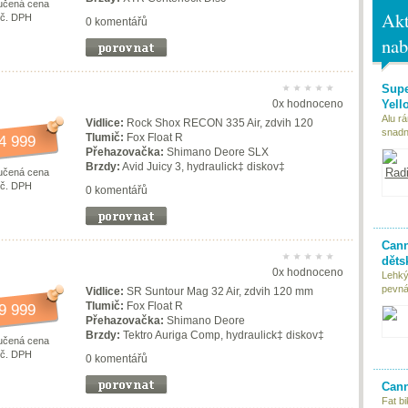
učená cena
Akt
vč. DPH
0 komentářů
nab
Supe
Yell
0x hodnoceno
Alu r
Vidlice:
Rock Shox RECON 335 Air, zdvih 120
snadn
Tlumič:
Fox Float R
4 999
Přehazovačka:
Shimano Deore SLX
Brzdy:
Avid Juicy 3, hydraulick‡ diskov‡
učená cena
vč. DPH
0 komentářů
Cann
děts
0x hodnoceno
Lehký
pevná 
Vidlice:
SR Suntour Mag 32 Air, zdvih 120 mm
Tlumič:
Fox Float R
9 999
Přehazovačka:
Shimano Deore
Brzdy:
Tektro Auriga Comp, hydraulick‡ diskov‡
učená cena
vč. DPH
0 komentářů
Cann
Fat bi