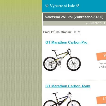
Vyberte si kolo
Nalezeno 251 kol (Zobrazeno 81-90)
« Předchozí
1
Produktů na stránku:
GT Marathon Carbon Pro
9
dopor
v Kč 
GT Marathon Carbon Team
1