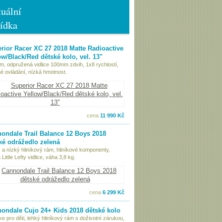
uální
ídka
rior Racer XC 27 2018 Matte Radioactive
ow/Black/Red dětské kolo, vel. 13"
ám, odpružená vidlice 100mm zdvih, 1x8 rychlostí,
é ovládání, nízká hmotnost.
cena
11 990 Kč
ondale Trail Balance 12 Boys 2018
ké odrážedlo zelená
 a nízký hliníkový rám, hliníkové komponenty,
Little Lefty vidlice, váha 3,8 kg.
cena
6 299 Kč
ondale Cujo 24+ Kids 2018 dětské kolo
ke pro děti, lehký hliníkový rám s doživotní zárukou,