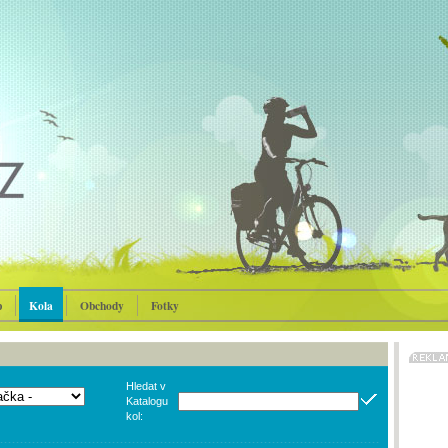
p
Kola
Obchody
Fotky
Hledat v
Katalogu
kol: