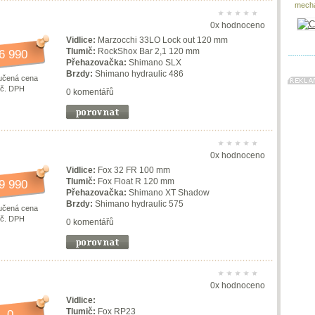
mecha
0x hodnoceno
Vidlice:
Marzocchi 33LO Lock out 120 mm
Tlumič:
RockShox Bar 2,1 120 mm
6 990
Přehazovačka:
Shimano SLX
Brzdy:
Shimano hydraulic 486
učená cena
vč. DPH
0 komentářů
0x hodnoceno
Vidlice:
Fox 32 FR 100 mm
Tlumič:
Fox Float R 120 mm
9 990
Přehazovačka:
Shimano XT Shadow
Brzdy:
Shimano hydraulic 575
učená cena
vč. DPH
0 komentářů
0x hodnoceno
Vidlice:
Tlumič:
Fox RP23
0