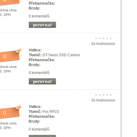
Přehazovačka:
Brzdy:
učená cena
vč. DPH
0 komentářů
0x hodnoceno
Vidlice:
Tlumič:
DT-Swiss SSD Carbon
0
Přehazovačka:
Brzdy:
učená cena
vč. DPH
0 komentářů
0x hodnoceno
Vidlice:
Tlumič:
Fox RP23
0
Přehazovačka:
Brzdy:
učená cena
vč. DPH
0 komentářů