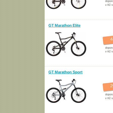
dopor
v Kč 
GT Marathon Elite
4
dopor
v Kč 
GT Marathon Sport
2
dopor
v Kč 