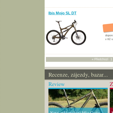
Ibis Mojo SL DT
dopor
v Kč 
« Předchozí
1
Recenze, zájezdy, bazar...
Review
Z
Nový cyklopočítač Mio Cyclo