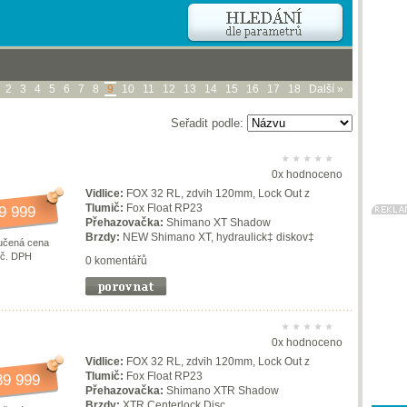
2
3
4
5
6
7
8
9
10
11
12
13
14
15
16
17
18
Další »
Seřadit podle:
0x hodnoceno
Vidlice:
FOX 32 RL, zdvih 120mm, Lock Out z
Tlumič:
Fox Float RP23
9 999
Přehazovačka:
Shimano XT Shadow
Brzdy:
NEW Shimano XT, hydraulick‡ diskov‡
učená cena
vč. DPH
0 komentářů
0x hodnoceno
Vidlice:
FOX 32 RL, zdvih 120mm, Lock Out z
Tlumič:
Fox Float RP23
39 999
Přehazovačka:
Shimano XTR Shadow
Brzdy:
XTR Centerlock Disc