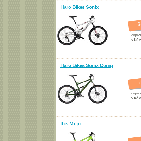
Haro Bikes Sonix
3
dopor
v Kč 
Haro Bikes Sonix Comp
5
dopor
v Kč 
Ibis Mojo