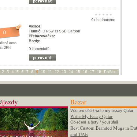
0x hodnoceno
Vidlice:
Tlumič:
DT-Swiss SSD Carbon
0
Přehazovačka:
Brzdy:
učená cena
vč. DPH
0 komentářů
2
3
4
5
6
7
8
9
10
11
12
13
14
15
16
17
18
Další »
ájezdy
Bazar
Vše pro děti
/ write my essay Qatar
Write My Essay Qatar
Oblečení a boty
/ yousufali
Best Custom Branded Mugs in Du
and UAE
Kololoď nově i ve verzi pro