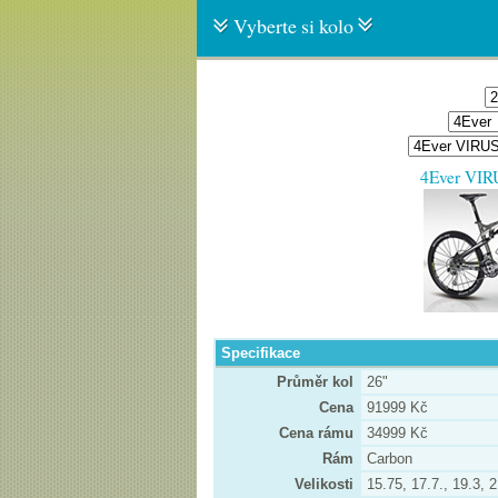
Vyberte si kolo
4Ever VI
Specifikace
Průměr kol
26"
Cena
91999 Kč
Cena rámu
34999 Kč
Rám
Carbon
Velikosti
15.75, 17.7., 19.3, 