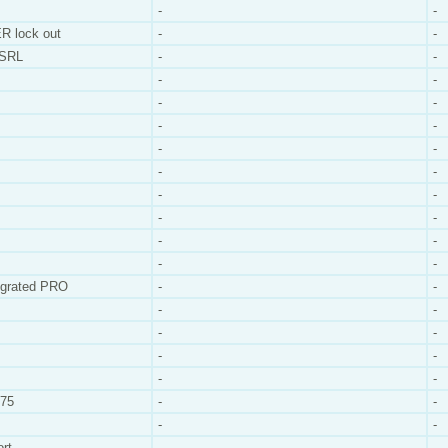
-
-
 lock out
-
-
SRL
-
-
-
-
-
-
-
-
-
-
-
-
-
-
-
-
-
-
-
-
egrated PRO
-
-
-
-
-
-
-
-
-
-
75
-
-
-
-
rt
-
-