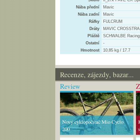
Nába přední
Mavic
Nába zadní
Mavic
Ráfky
FULCRUM
Dráty
MAVIC CROSSTRAI
Pláště
SCHWALBE Racing 
Ostatní
-
Hmotnost
10,85 kg / 17.7
Recenze, zájezdy, bazar...
Review
Z
Nový cyklopočítač Mio Cyclo
200