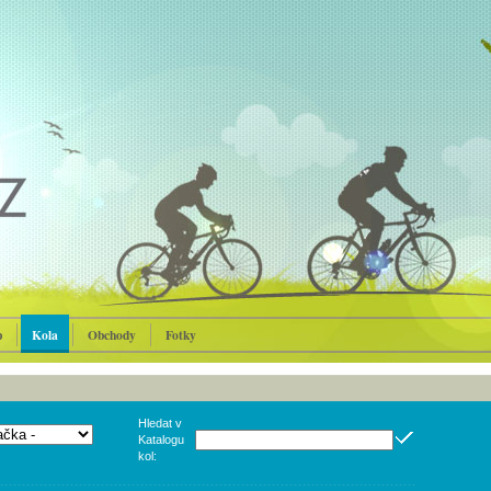
p
Kola
Obchody
Fotky
Hledat v
Katalogu
kol: