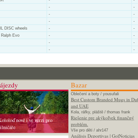
-
-
-
-
-
-
L DISC wheels
-
-
Ralph Evo
-
-
-
-
-
-
ájezdy
Bazar
Oblečení a boty
/ yousufali
Best Custom Branded Mugs in Du
and UAE
Kola, ráfky, pláště
/ thomas frank
Riešenie pre akýkoľvek finančný
Kololoď nově i ve verzi pro
problém.
silničáře
Vše pro děti
/ ahr147
Análisis Deportivas | GolNoticias