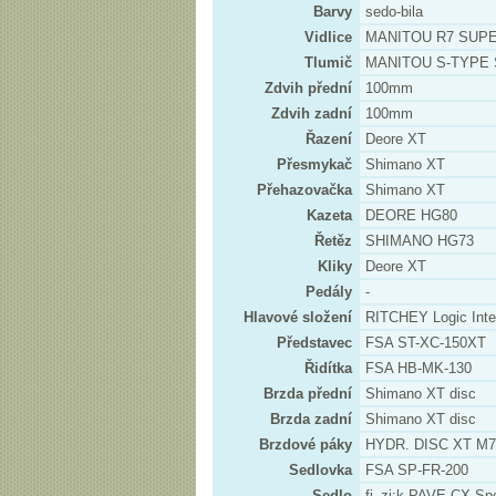
Barvy
sedo-bila
Vidlice
MANITOU R7 SUPER
Tlumič
MANITOU S-TYPE 
Zdvih přední
100mm
Zdvih zadní
100mm
Řazení
Deore XT
Přesmykač
Shimano XT
Přehazovačka
Shimano XT
Kazeta
DEORE HG80
Řetěz
SHIMANO HG73
Kliky
Deore XT
Pedály
-
Hlavové složení
RITCHEY Logic Int
Představec
FSA ST-XC-150XT
Řidítka
FSA HB-MK-130
Brzda přední
Shimano XT disc
Brzda zadní
Shimano XT disc
Brzdové páky
HYDR. DISC XT M7
Sedlovka
FSA SP-FR-200
Sedlo
fi_zi:k PAVE CX Spo