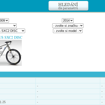
RUS SXC2 DISC
-
-
-
-
-
-
21.25
-
-