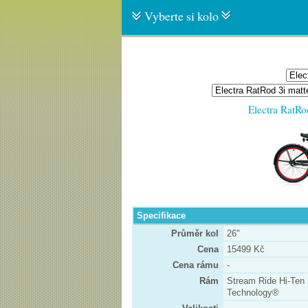
Vyberte si kolo
Electra RatRo
Specifikace
Průměr kol
26"
Cena
15499 Kč
Cena rámu
-
Rám
Stream Ride Hi-Ten 
Technology®