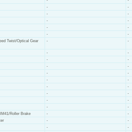
-
-
-
-
-
-
-
-
-
-
-
-
ed Twist/Optical Gear
-
-
-
-
-
-
-
-
-
-
-
-
-
-
-
-
-
-
-
-
M41/Roller Brake
-
-
er
-
-
-
-