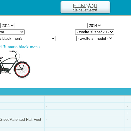
d 3i matte black men's
-
-
-
-
Steel/Patented Flat Foot
-
-