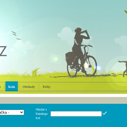
p
Kola
Obchody
Fotky
Hledat v
Katalogu
kol: