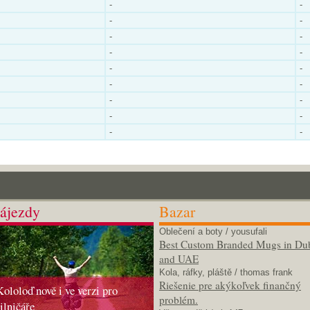
-
-
-
-
-
-
-
-
-
-
-
-
-
-
-
-
-
-
ájezdy
Bazar
Oblečení a boty
/ yousufali
Best Custom Branded Mugs in Du
and UAE
Kola, ráfky, pláště
/ thomas frank
Riešenie pre akýkoľvek finančný
Kololoď nově i ve verzi pro
problém.
silničáře