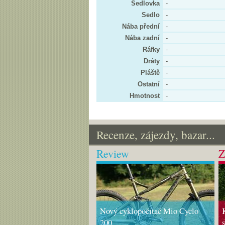
Sedlovka
-
Sedlo
-
Nába přední
-
Nába zadní
-
Ráfky
-
Dráty
-
Pláště
-
Ostatní
-
Hmotnost
-
Recenze, zájezdy, bazar...
Review
Z
Nový cyklopočítač Mio Cyclo
200