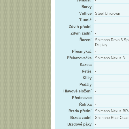
Velikosti
-
Barvy
-
Vidlice
Steel Unicrown
Tlumič
-
Zdvih přední
-
Zdvih zadní
-
Řazení
Shimano Revo 3-Spe
Display
Přesmykač
-
Přehazovačka
Shimano Nexus 3i
Kazeta
-
Řetěz
-
Kliky
-
Pedály
-
Hlavové složení
-
Představec
-
Řidítka
-
Brzda přední
Shimano Nexus BR-I
Brzda zadní
Shimano Rear Coast
Brzdové páky
-