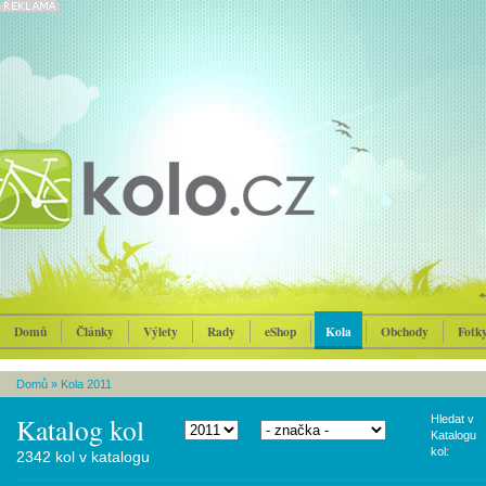
Domů
Články
Výlety
Rady
eShop
Kola
Obchody
Fotk
Domů
»
Kola 2011
Katalog kol
Hledat v
Katalogu
kol:
2342 kol v katalogu