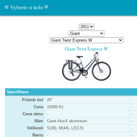
Vyberte si kolo
Giant Twist Express W
Specifikace
Průměr kol
26"
Cena
31699 Kč
-
Cena rámu
-
-
Rám
Giant AluxX aluminium
-
Velikosti
S(38), M(44), L(53,5)
-
Barvy
-
-