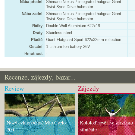
Nába přední
Shimano Nexus 7 integrated hubgear Giant
-
Twist Sync Drive hubmotor
Nába zadní
Shimano Nexus 7 integrated hubgear Giant
-
Twist Sync Drive hubmotor
Ráfky
Double Wall Aluminium 622x19
-
Dráty
Stainless steel
-
Pláště
Giant Flatguard Sport 622x32mm reflection
-
Ostatní
1 Lithium Ion battery 26V
-
Hmotnost
-
-
Recenze, zájezdy, bazar...
Review
Zájezdy
Nový cyklopočítač Mio Cyclo
Kololoď nově i ve verzi pro
200
silničáře