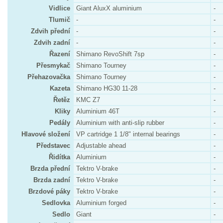
Vidlice
Giant AluxX aluminium
-
Tlumič
-
-
Zdvih přední
-
-
Zdvih zadní
-
-
Řazení
Shimano RevoShift 7sp
-
Přesmykač
Shimano Tourney
-
Přehazovačka
Shimano Tourney
-
Kazeta
Shimano HG30 11-28
-
Řetěz
KMC Z7
-
Kliky
Aluminium 46T
-
Pedály
Aluminium with anti-slip rubber
-
Hlavové složení
VP cartridge 1 1/8" internal bearings
-
Představec
Adjustable ahead
-
Řidítka
Aluminium
-
Brzda přední
Tektro V-brake
-
Brzda zadní
Tektro V-brake
-
Brzdové páky
Tektro V-brake
-
Sedlovka
Aluminium forged
-
Sedlo
Giant
-