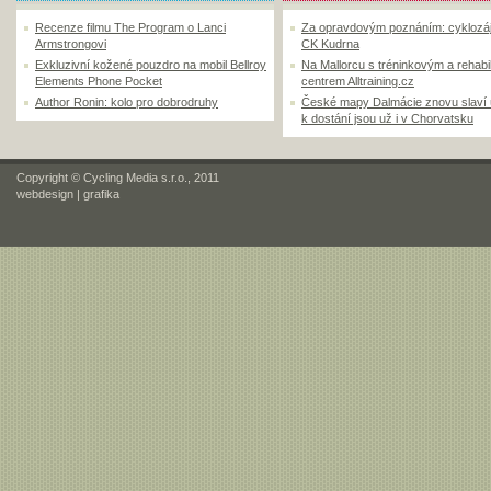
Recenze filmu The Program o Lanci
Za opravdovým poznáním: cyklozá
Armstrongovi
CK Kudrna
Exkluzivní kožené pouzdro na mobil Bellroy
Na Mallorcu s tréninkovým a rehabi
Elements Phone Pocket
centrem Alltraining.cz
Author Ronin: kolo pro dobrodruhy
České mapy Dalmácie znovu slaví
k dostání jsou už i v Chorvatsku
Copyright © Cycling Media s.r.o., 2011
webdesign
|
grafika