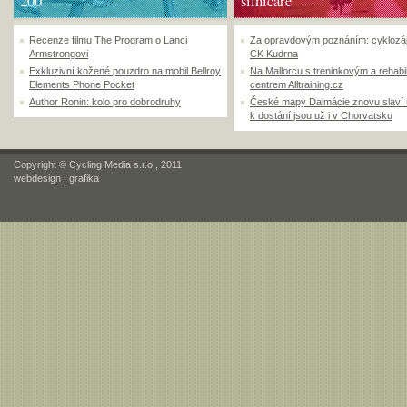
200
silničáře
Recenze filmu The Program o Lanci
Za opravdovým poznáním: cyklozá
Armstrongovi
CK Kudrna
Exkluzivní kožené pouzdro na mobil Bellroy
Na Mallorcu s tréninkovým a rehabi
Elements Phone Pocket
centrem Alltraining.cz
Author Ronin: kolo pro dobrodruhy
České mapy Dalmácie znovu slaví
k dostání jsou už i v Chorvatsku
Copyright © Cycling Media s.r.o., 2011
webdesign
|
grafika