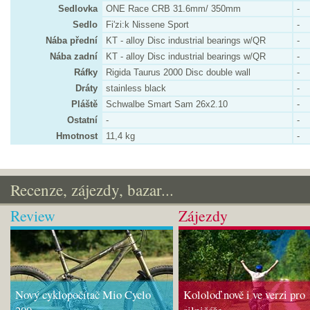
Sedlovka
ONE Race CRB 31.6mm/ 350mm
-
Sedlo
Fi'zi:k Nissene Sport
-
Nába přední
KT - alloy Disc industrial bearings w/QR
-
Nába zadní
KT - alloy Disc industrial bearings w/QR
-
Ráfky
Rigida Taurus 2000 Disc double wall
-
Dráty
stainless black
-
Pláště
Schwalbe Smart Sam 26x2.10
-
Ostatní
-
-
Hmotnost
11,4 kg
-
Recenze, zájezdy, bazar...
Review
Zájezdy
Nový cyklopočítač Mio Cyclo
Kololoď nově i ve verzi pro