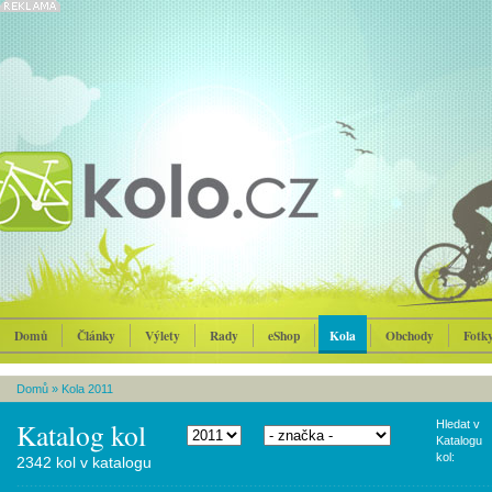
Domů
Články
Výlety
Rady
eShop
Kola
Obchody
Fotk
Domů
»
Kola 2011
Katalog kol
Hledat v
Katalogu
kol:
2342 kol v katalogu