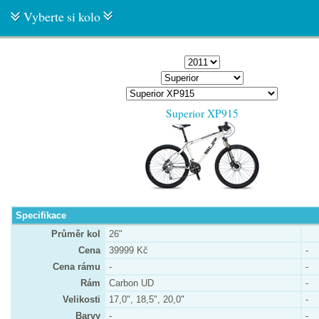
Vyberte si kolo
Superior XP915
Specifikace
Průměr kol
26"
Cena
39999 Kč
-
Cena rámu
-
-
Rám
Carbon UD
-
Velikosti
17,0", 18,5", 20,0"
-
Barvy
-
-