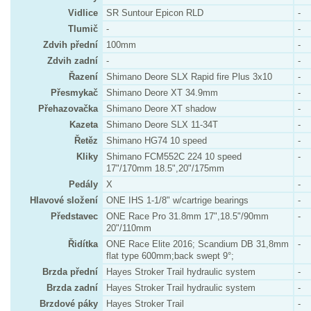
Vidlice
SR Suntour Epicon RLD
-
Tlumič
-
-
Zdvih přední
100mm
-
Zdvih zadní
-
-
Řazení
Shimano Deore SLX Rapid fire Plus 3x10
-
Přesmykač
Shimano Deore XT 34.9mm
-
Přehazovačka
Shimano Deore XT shadow
-
Kazeta
Shimano Deore SLX 11-34T
-
Řetěz
Shimano HG74 10 speed
-
Kliky
Shimano FCM552C 224 10 speed
-
17"/170mm 18.5",20"/175mm
Pedály
X
-
Hlavové složení
ONE IHS 1-1/8" w/cartrige bearings
-
Představec
ONE Race Pro 31.8mm 17",18.5"/90mm
-
20"/110mm
Řidítka
ONE Race Elite 2016; Scandium DB 31,8mm
-
flat type 600mm;back swept 9°;
Brzda přední
Hayes Stroker Trail hydraulic system
-
Brzda zadní
Hayes Stroker Trail hydraulic system
-
Brzdové páky
Hayes Stroker Trail
-