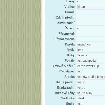
Barvy
-
Vidlice
hi-ten
Tlumič
-
Zdvih přední
-
Zdvih zadní
-
Řazení
-
Přesmykač
-
Přehazovačka
-
Kazeta
maindrive
Řetěz
kmc
Kliky
1-piece
Pedály
felt backpedal
Hlavové složení
cr-mo lower cup
Představec
felt
Řidítka
felt low profile bmx 
Brzda přední
tektro
Brzda zadní
tektro
Brzdové páky
tektro alloy
Sedlovka
steel
Sedlo
felt