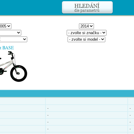
lt BASE
-
-
-
-
-
-
-
-