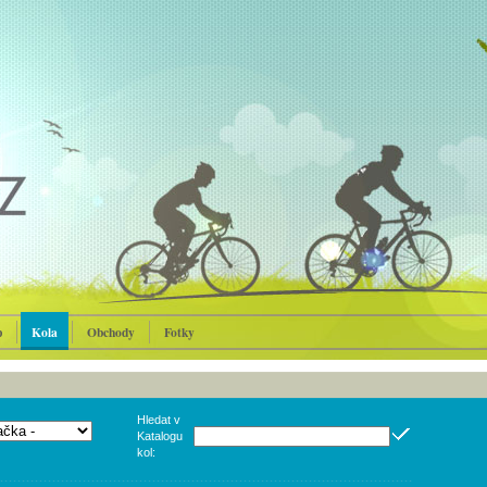
p
Kola
Obchody
Fotky
Hledat v
Katalogu
kol: