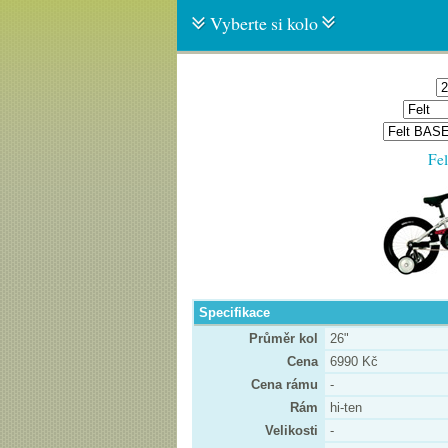
Vyberte si kolo
Fe
Specifikace
Průměr kol
26"
Cena
6990 Kč
Cena rámu
-
Rám
hi-ten
Velikosti
-