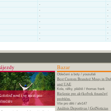
-
-
-
-
-
-
-
-
-
-
-
-
-
-
ájezdy
Bazar
Oblečení a boty
/ yousufali
Best Custom Branded Mugs in Du
and UAE
Kola, ráfky, pláště
/ thomas frank
Riešenie pre akýkoľvek finančný
Kololoď nově i ve verzi pro
problém.
silničáře
Vše pro děti
/ ahr147
Análisis Deportivas | GolNoticias