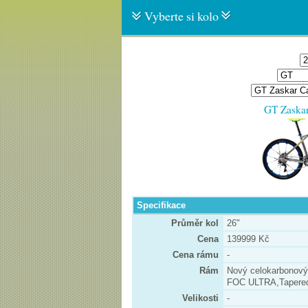
Vyberte si kolo
GT Zaska
Specifikace
Průměr kol
26"
Cena
139999 Kč
Cena rámu
-
Rám
Nový celokarbonový
FOC ULTRA,Tapered,
Velikosti
-