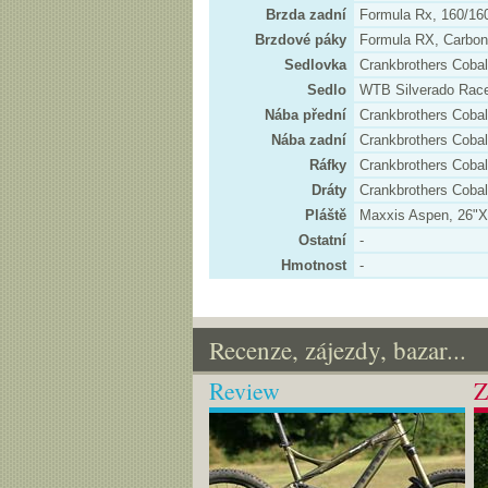
Brzda zadní
Formula Rx, 160/1
Brzdové páky
Formula RX, Carbon
Sedlovka
Crankbrothers Cobal
Sedlo
WTB Silverado Race
Nába přední
Crankbrothers Coba
Nába zadní
Crankbrothers Coba
Ráfky
Crankbrothers Coba
Dráty
Crankbrothers Coba
Pláště
Maxxis Aspen, 26"X2
Ostatní
-
Hmotnost
-
Recenze, zájezdy, bazar...
Review
Z