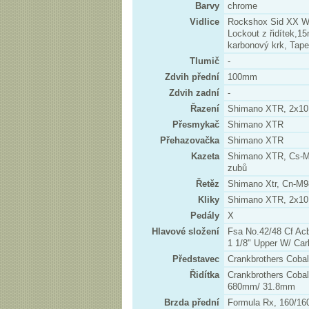
Barvy
chrome
Vidlice
Rockshox Sid XX Wo
Lockout z řidítek,
karbonový krk, Tape
Tlumič
-
Zdvih přední
100mm
Zdvih zadní
-
Řazení
Shimano XTR, 2x10
Přesmykač
Shimano XTR
Přehazovačka
Shimano XTR
Kazeta
Shimano XTR, Cs-M9
zubů
Řetěz
Shimano Xtr, Cn-M9
Kliky
Shimano XTR, 2x10,
Pedály
X
Hlavové složení
Fsa No.42/48 Cf Acb,
1 1/8" Upper W/ Ca
Představec
Crankbrothers Cobal
Řidítka
Crankbrothers Cobal
680mm/ 31.8mm
Brzda přední
Formula Rx, 160/1