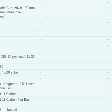
-
-
rld Cup, zdvih 100 mm,
-
-
15mm pevná osa,
red
-
-
-
-
-
-
-
-
-
-
-
-
80, 10 rychlostí, 11-36
-
-
80
-
-
 40/28 zubů
-
-
-
-
 Integrated, 1.5" Lower,
-
-
rbon Cap
t 11 Carbon
-
-
t 11 Carbon Flat Bar,
-
-
60mm kotouč
-
-