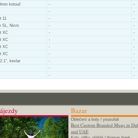
60mm kotouč
-
-
-
-
t 11
-
-
 SL, Nicro
-
-
lt XC
-
-
lt XC
-
-
lt XC
-
-
lt XC
-
-
.1", kevlar
-
-
-
-
-
-
ájezdy
Bazar
Oblečení a boty
/ yousufali
Best Custom Branded Mugs in Du
and UAE
Kola, ráfky, pláště
/ thomas frank