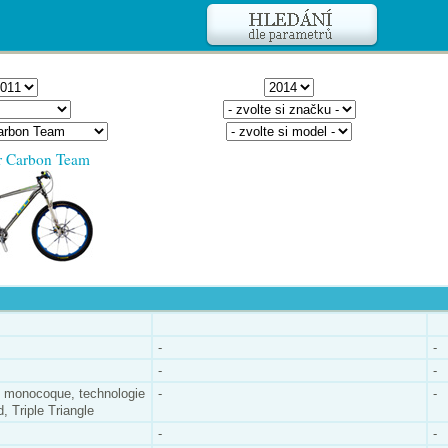
r Carbon Team
-
-
-
-
 monocoque, technologie
-
-
 Triple Triangle
-
-