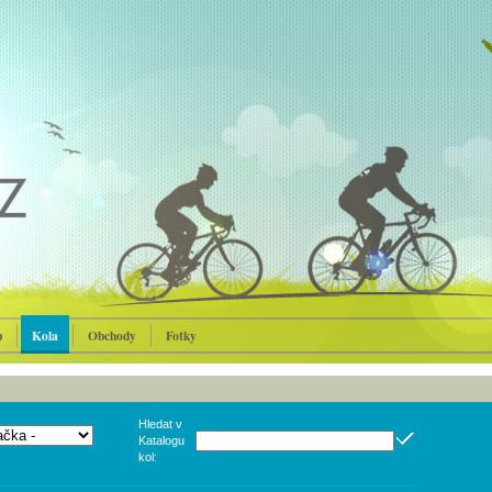
p
Kola
Obchody
Fotky
Hledat v
Katalogu
kol: