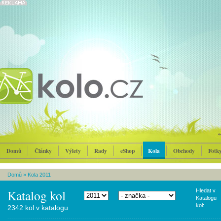
Domů
Články
Výlety
Rady
eShop
Kola
Obchody
Fotk
Domů
»
Kola 2011
Katalog kol
Hledat v
Katalogu
kol:
2342 kol v katalogu