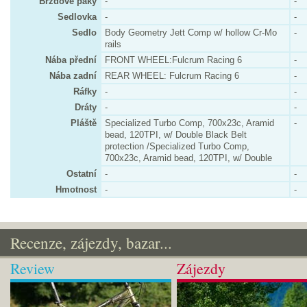
Brzdové páky
-
-
Sedlovka
-
-
Sedlo
Body Geometry Jett Comp w/ hollow Cr-Mo
-
rails
Nába přední
FRONT WHEEL:Fulcrum Racing 6
-
Nába zadní
REAR WHEEL: Fulcrum Racing 6
-
Ráfky
-
-
Dráty
-
-
Pláště
Specialized Turbo Comp, 700x23c, Aramid
-
bead, 120TPI, w/ Double Black Belt
protection /Specialized Turbo Comp,
700x23c, Aramid bead, 120TPI, w/ Double
Ostatní
-
-
Hmotnost
-
-
Recenze, zájezdy, bazar...
Review
Zájezdy