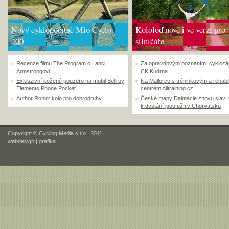
Nový cyklopočítač Mio Cyclo
Kololoď nově i ve verzi pro
200
silničáře
Recenze filmu The Program o Lanci
Za opravdovým poznáním: cyklozá
Armstrongovi
CK Kudrna
Exkluzivní kožené pouzdro na mobil Bellroy
Na Mallorcu s tréninkovým a rehabi
Elements Phone Pocket
centrem Alltraining.cz
Author Ronin: kolo pro dobrodruhy
České mapy Dalmácie znovu slaví
k dostání jsou už i v Chorvatsku
Copyright © Cycling Media s.r.o., 2011
webdesign
|
grafika