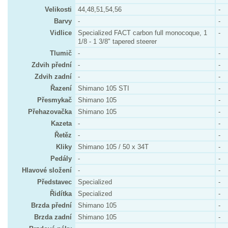
Velikosti
44,48,51,54,56
-
Barvy
-
-
Vidlice
Specialized FACT carbon full monocoque, 1
-
1/8 - 1 3/8" tapered steerer
Tlumič
-
-
Zdvih přední
-
-
Zdvih zadní
-
-
Řazení
Shimano 105 STI
-
Přesmykač
Shimano 105
-
Přehazovačka
Shimano 105
-
Kazeta
-
-
Řetěz
-
-
Kliky
Shimano 105 / 50 x 34T
-
Pedály
-
-
Hlavové složení
-
-
Představec
Specialized
-
Řidítka
Specialized
-
Brzda přední
Shimano 105
-
Brzda zadní
Shimano 105
-