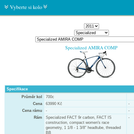
Vyberte si kolo
Specialized AMIRA COMP
Specifikace
Průměr kol
700c
Cena
63990 Kč
-
Cena rámu
-
-
Rám
Specialized FACT 9r carbon, FACT IS
-
construction, compact women's race
geometry, 1 1/8 - 1 3/8" headtube, threaded
BB