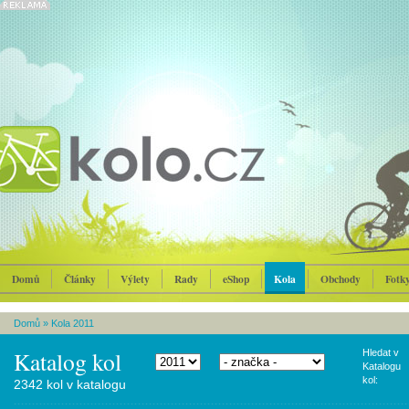
Domů
Články
Výlety
Rady
eShop
Kola
Obchody
Fotk
Domů
»
Kola 2011
Katalog kol
Hledat v
Katalogu
kol:
2342 kol v katalogu