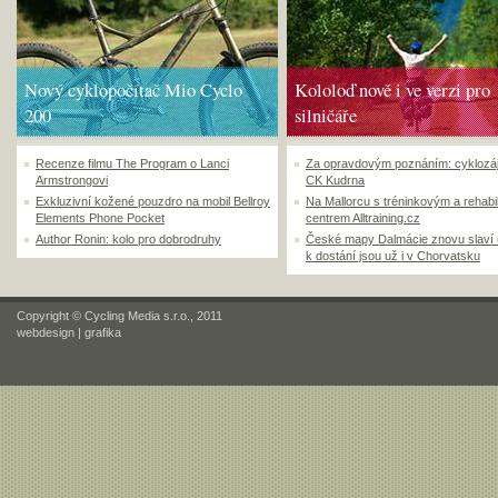
Nový cyklopočítač Mio Cyclo
Kololoď nově i ve verzi pro
200
silničáře
Recenze filmu The Program o Lanci
Za opravdovým poznáním: cyklozá
Armstrongovi
CK Kudrna
Exkluzivní kožené pouzdro na mobil Bellroy
Na Mallorcu s tréninkovým a rehabi
Elements Phone Pocket
centrem Alltraining.cz
Author Ronin: kolo pro dobrodruhy
České mapy Dalmácie znovu slaví
k dostání jsou už i v Chorvatsku
Copyright © Cycling Media s.r.o., 2011
webdesign
|
grafika