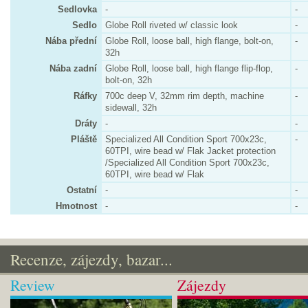
Sedlovka
-
-
Sedlo
Globe Roll riveted w/ classic look
-
Nába přední
Globe Roll, loose ball, high flange, bolt-on,
-
32h
Nába zadní
Globe Roll, loose ball, high flange flip-flop,
-
bolt-on, 32h
Ráfky
700c deep V, 32mm rim depth, machine
-
sidewall, 32h
Dráty
-
-
Pláště
Specialized All Condition Sport 700x23c,
-
60TPI, wire bead w/ Flak Jacket protection
/Specialized All Condition Sport 700x23c,
60TPI, wire bead w/ Flak
Ostatní
-
-
Hmotnost
-
-
Recenze, zájezdy, bazar...
Review
Zájezdy