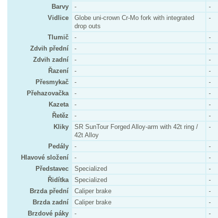
Barvy
-
-
Vidlice
Globe uni-crown Cr-Mo fork with integrated
-
drop outs
Tlumič
-
-
Zdvih přední
-
-
Zdvih zadní
-
-
Řazení
-
-
Přesmykač
-
-
Přehazovačka
-
-
Kazeta
-
-
Řetěz
-
-
Kliky
SR SunTour Forged Alloy-arm with 42t ring /
-
42t Alloy
Pedály
-
-
Hlavové složení
-
-
Představec
Specialized
-
Řidítka
Specialized
-
Brzda přední
Caliper brake
-
Brzda zadní
Caliper brake
-
Brzdové páky
-
-