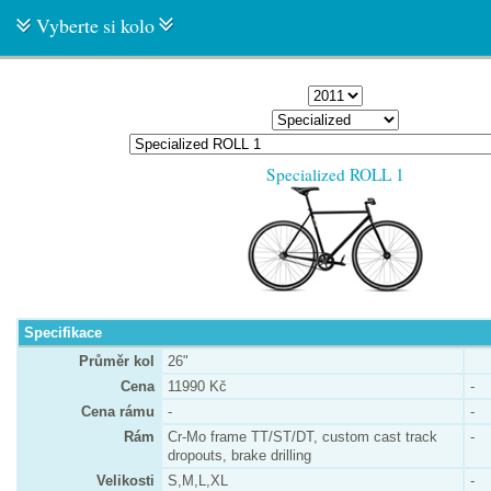
Vyberte si kolo
Specialized ROLL 1
Specifikace
Průměr kol
26"
Cena
11990 Kč
-
Cena rámu
-
-
Rám
Cr-Mo frame TT/ST/DT, custom cast track
-
dropouts, brake drilling
Velikosti
S,M,L,XL
-