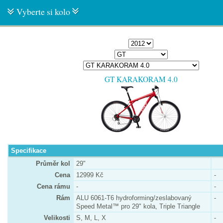
Vyberte si kolo
GT KARAKORAM 4.0
Specifikace
Průměr kol
29"
Cena
12999 Kč
-
Cena rámu
-
-
Rám
ALU 6061-T6 hydroforming/zeslabovaný
-
Speed Metal™ pro 29" kola, Triple Triangle
Velikosti
S, M, L, X
-