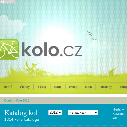
Domů
Články
Výlety
Rady
eShop
Kola
Obchody
Fotk
Domů
»
Kola 2012
Katalog kol
Hledat v
Katalogu
kol:
1314 kol v katalogu