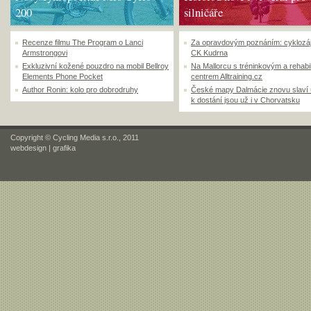
200
silničáře
Recenze filmu The Program o Lanci
Za opravdovým poznáním: cyklozá
Armstrongovi
CK Kudrna
Exkluzivní kožené pouzdro na mobil Bellroy
Na Mallorcu s tréninkovým a rehabi
Elements Phone Pocket
centrem Alltraining.cz
Author Ronin: kolo pro dobrodruhy
České mapy Dalmácie znovu slaví
k dostání jsou už i v Chorvatsku
Copyright © Cycling Media s.r.o., 2011
webdesign
|
grafika