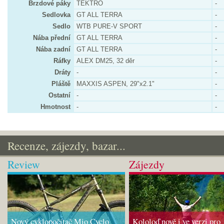
Brzdové páky
TEKTRO
-
Sedlovka
GT ALL TERRA
-
Sedlo
WTB PURE-V SPORT
-
Nába přední
GT ALL TERRA
-
Nába zadní
GT ALL TERRA
-
Ráfky
ALEX DM25, 32 děr
-
Dráty
-
-
Pláště
MAXXIS ASPEN, 29"x2.1"
-
Ostatní
-
-
Hmotnost
-
-
Recenze, zájezdy, bazar...
Review
Zájezdy
Nový cyklopočítač Mio Cyclo
Kololoď nově i ve verzi pro