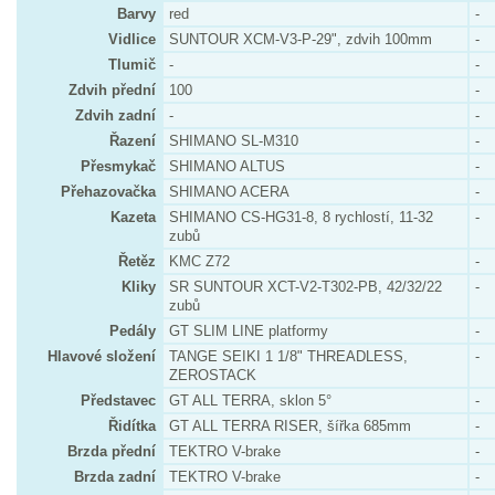
Barvy
red
-
Vidlice
SUNTOUR XCM-V3-P-29", zdvih 100mm
-
Tlumič
-
-
Zdvih přední
100
-
Zdvih zadní
-
-
Řazení
SHIMANO SL-M310
-
Přesmykač
SHIMANO ALTUS
-
Přehazovačka
SHIMANO ACERA
-
Kazeta
SHIMANO CS-HG31-8, 8 rychlostí, 11-32
-
zubů
Řetěz
KMC Z72
-
Kliky
SR SUNTOUR XCT-V2-T302-PB, 42/32/22
-
zubů
Pedály
GT SLIM LINE platformy
-
Hlavové složení
TANGE SEIKI 1 1/8" THREADLESS,
-
ZEROSTACK
Představec
GT ALL TERRA, sklon 5°
-
Řidítka
GT ALL TERRA RISER, šířka 685mm
-
Brzda přední
TEKTRO V-brake
-
Brzda zadní
TEKTRO V-brake
-