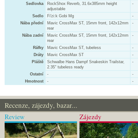
Sedlovka
RockShox Reverb, 31.6x385mm height
-
adjustable
Sedlo
Fi'zi:k Gobi Mg
-
Nába přední
Mavic CrossMax ST, 15mm front, 142x12mm
-
rear
Nába zadní
Mavic CrossMax ST, 15mm front, 142x12mm
-
rear
Ráfky
Mavic CrossMax ST, tubeless
-
Dráty
Mavic CrossMax ST
-
Pláště
Schwalbe Hans Dampf Snakeskin Trailstar,
-
2.35" tubeless ready
Ostatní
-
-
Hmotnost
-
-
Recenze, zájezdy, bazar...
Review
Zájezdy