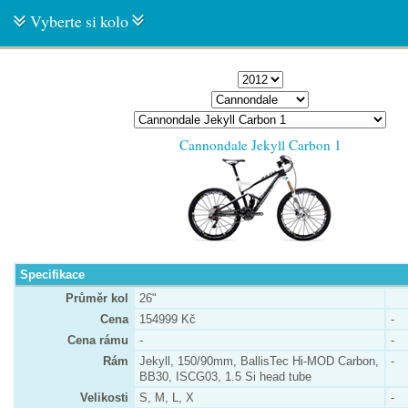
Vyberte si kolo
Cannondale Jekyll Carbon 1
Specifikace
Průměr kol
26"
Cena
154999 Kč
-
Cena rámu
-
-
Rám
Jekyll, 150/90mm, BallisTec Hi-MOD Carbon,
-
BB30, ISCG03, 1.5 Si head tube
Velikosti
S, M, L, X
-