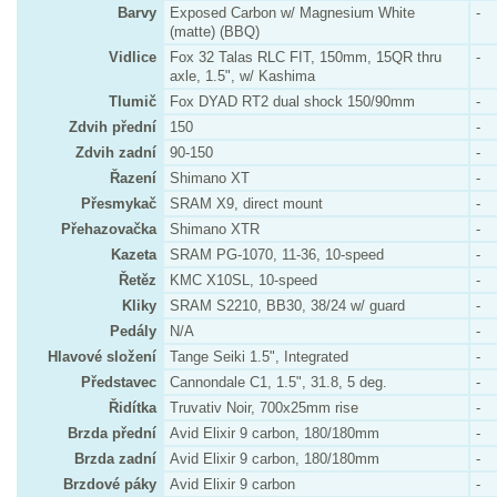
Barvy
Exposed Carbon w/ Magnesium White
-
(matte) (BBQ)
Vidlice
Fox 32 Talas RLC FIT, 150mm, 15QR thru
-
axle, 1.5", w/ Kashima
Tlumič
Fox DYAD RT2 dual shock 150/90mm
-
Zdvih přední
150
-
Zdvih zadní
90-150
-
Řazení
Shimano XT
-
Přesmykač
SRAM X9, direct mount
-
Přehazovačka
Shimano XTR
-
Kazeta
SRAM PG-1070, 11-36, 10-speed
-
Řetěz
KMC X10SL, 10-speed
-
Kliky
SRAM S2210, BB30, 38/24 w/ guard
-
Pedály
N/A
-
Hlavové složení
Tange Seiki 1.5", Integrated
-
Představec
Cannondale C1, 1.5", 31.8, 5 deg.
-
Řidítka
Truvativ Noir, 700x25mm rise
-
Brzda přední
Avid Elixir 9 carbon, 180/180mm
-
Brzda zadní
Avid Elixir 9 carbon, 180/180mm
-
Brzdové páky
Avid Elixir 9 carbon
-