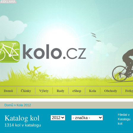
Domů
Články
Výlety
Rady
eShop
Kola
Obchody
Fotk
Domů
»
Kola 2012
Katalog kol
Hledat v
Katalogu
kol:
1314 kol v katalogu