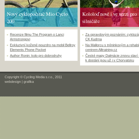
Nový cyklopočítač Mio Cyclo
Kololoď nově i ve verzi pro
200
silničáře
Recenze filmu The Program o Lanci
Za opravdovým poznáním: cyklozá
Armstrongovi
CK Kudrna
Exkluzivní kožené pouzdro na mobil Bellroy
Na Mallorcu s tréninkovým a rehabi
Elements Phone Pocket
centrem Alltraining.cz
Author Ronin: kolo pro dobrodruhy
České mapy Dalmácie znovu slaví
k dostání jsou už i v Chorvatsku
Copyright © Cycling Media s.r.o., 2011
webdesign
|
grafika