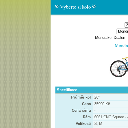
Vyberte si kolo
Mondra
Specifikace
Průměr kol
26"
Cena
35990 Kč
Cena rámu
-
Rám
6061 CNC Square - 
Velikosti
S, M