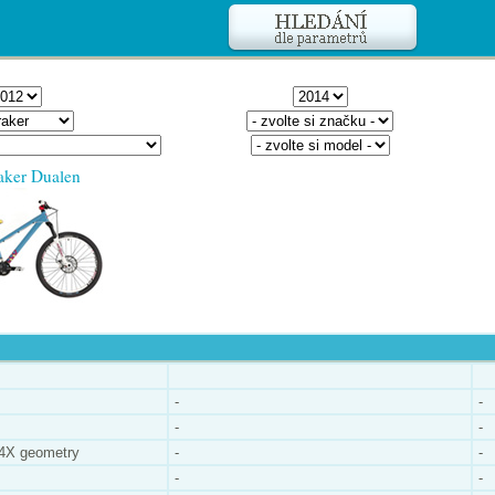
ker Dualen
-
-
-
-
4X geometry
-
-
-
-