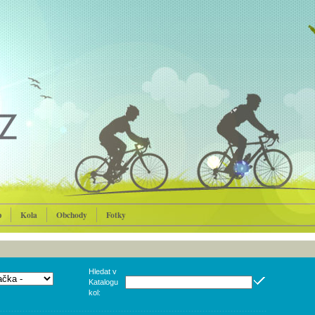
p
Kola
Obchody
Fotky
Hledat v
Katalogu
kol: