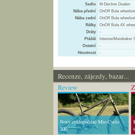
Sedlo
M-Decline Dualen
Nába přední
OnOff Bula wheelse
Nába zadní
OnOff Bula wheelse
Ráfky
OnOff Bula 4X whee
Dráty
-
Pláště
Intense/Mondraker 
Ostatní
-
Hmotnost
-
Recenze, zájezdy, bazar...
Review
Z
Nový cyklopočítač Mio Cyclo
200