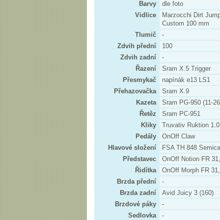
Barvy
dle foto
Vidlice
Marzocchi Dirt Jum
Custom 100 mm
Tlumič
-
Zdvih přední
100
Zdvih zadní
-
Řazení
Sram X.5 Trigger
Přesmykač
napínák e13 LS1
Přehazovačka
Sram X.9
Kazeta
Sram PG-950 (11-26)
Řetěz
Sram PC-951
Kliky
Truvativ Ruktion 1.0
Pedály
OnOff Claw
Hlavové složení
FSA TH 848 Semicar
Představec
OnOff Notion FR 31
Řidítka
OnOff Morph FR 31,
Brzda přední
-
Brzda zadní
Avid Juicy 3 (160)
Brzdové páky
-
Sedlovka
-