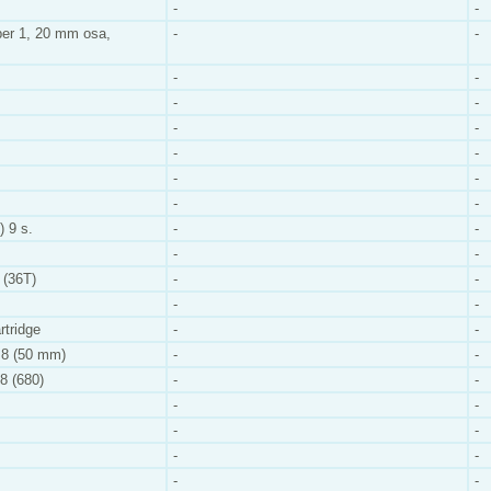
-
-
per 1, 20 mm osa,
-
-
-
-
-
-
-
-
-
-
-
-
-
-
 9 s.
-
-
-
-
 (36T)
-
-
-
-
tridge
-
-
,8 (50 mm)
-
-
8 (680)
-
-
-
-
-
-
-
-
-
-