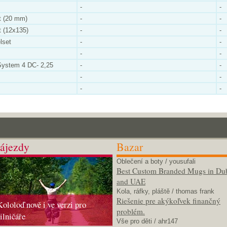
-
-
t (20 mm)
-
-
t (12x135)
-
-
lset
-
-
-
-
System 4 DC- 2,25
-
-
-
-
-
-
ájezdy
Bazar
Oblečení a boty
/ yousufali
Best Custom Branded Mugs in Du
and UAE
Kola, ráfky, pláště
/ thomas frank
Riešenie pre akýkoľvek finančný
Kololoď nově i ve verzi pro
problém.
silničáře
Vše pro děti
/ ahr147